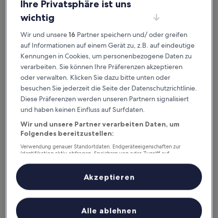
ausgeklügelter Sortier- und Filteroptionen genau die
Ihre Privatsphäre ist uns
Unterkunft, die zu dir passt. Wir wollen schließlich sicher
wichtig
sein,
dass dein Aufenthalt deine Erwartungen übertrifft.
Wir und unsere
16
Partner speichern und/ oder greifen
auf Informationen auf einem Gerät zu, z.B. auf eindeutige
Verfügbar für iOS und Android
Kennungen in Cookies, um personenbezogene Daten zu
verarbeiten. Sie können Ihre Präferenzen akzeptieren
oder verwalten. Klicken Sie dazu bitte unten oder
besuchen Sie jederzeit die Seite der Datenschutzrichtlinie.
Diese Präferenzen werden unseren Partnern signalisiert
und haben keinen Einfluss auf Surfdaten.
Wir und unsere Partner verarbeiten Daten, um
Folgendes bereitzustellen:
Verwendung genauer Standortdaten. Endgeräteeigenschaften zur
Identifikation aktiv abfragen. Speichern von oder Zugriff auf
Informationen auf einem Endgerät. Personalisierte Werbung und
Gute Gründe, unsere App
Inhalte, Messung von Werbeleistung und der Performance von Inhalten,
Zielgruppenforschung sowie Entwicklung und Verbesserung von
herunterzuladen
Akzeptieren
Angeboten.
Liste der Partner (Lieferanten)
Unterwegs planen
Alle ablehnen
Buche jederzeit und überall last minute