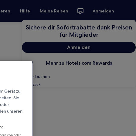
ieren
Hilfe
Meine Reisen
Anmelden
Sichere dir Sofortrabatte dank Preisen
für Mitglieder
Anmelden
Mehr zu Hotels.com Rewards
Reisen buchen
Feedback
em Gerät zu,
eiten. Sie
 oder
rden unseren
n:
chern von oder