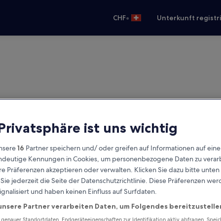
•
CHF
Unterkunft registr
 Privatsphäre ist uns wichtig
nsere
16
Partner speichern und/ oder greifen auf Informationen auf ein
eindeutige Kennungen in Cookies, um personenbezogene Daten zu verarb
e Präferenzen akzeptieren oder verwalten. Klicken Sie dazu bitte unten
ie jederzeit die Seite der Datenschutzrichtlinie. Diese Präferenzen we
ignalisiert und haben keinen Einfluss auf Surfdaten.
unsere Partner verarbeiten Daten, um Folgendes bereitzustelle
enauer Standortdaten. Endgeräteeigenschaften zur Identifikation aktiv abfragen. Spei