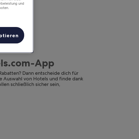
rbeleistung und
boten.
ptieren
tels.com-App
 Rabatten? Dann entscheide dich für
oße Auswahl von Hotels und finde dank
len schließlich sicher sein,