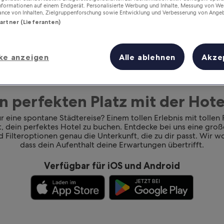
Informationen auf einem Endgerät. Personalisierte Werbung und Inhalte, Messung von We
ance von Inhalten, Zielgruppenforschung sowie Entwicklung und Verbesserung von Ange
Partner (Lieferanten)
ke anzeigen
Alle ablehnen
Akze
n perfekten Platz mit der Ho
 eine spontane Städtereise? Einem tollen Erlebnis mit tollen
rt, dein perfektes Hotel zu buchen. Entdecke bei uns eine gr
 Filteroptionen genau die Unterkunft, die zu dir passt. Wir wol
dass dein Aufenthalt deine Erwartungen übertrifft.
Verfügbar für iOS und Android