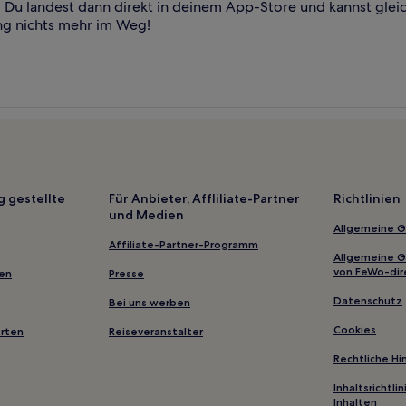
Du landest dann direkt in deinem App-Store und kannst glei
ng nichts mehr im Weg!
g gestellte
Für Anbieter, Affliliate-Partner
Richtlinien
und Medien
Allgemeine 
Affiliate-Partner-Programm
Allgemeine 
von FeWo-dir
gen
Presse
Datenschutz
Bei uns werben
Cookies
erten
Reiseveranstalter
Rechtliche H
Inhaltsrichtl
Inhalten