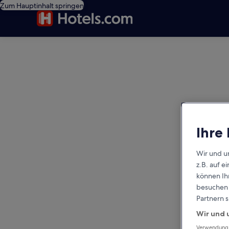
Zum Hauptinhalt springen
editorial
Ihre
Wir und u
z.B. auf 
können Ihr
besuchen S
Partnern s
Wir und 
Verwendung g