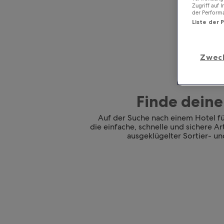
Zugriff auf 
der Perform
Liste der 
Zwec
Finde deine
Auf der Suche nach einem Hotel für
die einfache, schnelle und sichere A
ausgeklügelter Sortier- und