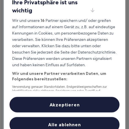
ausgeklügelter Sortier- und Filteroptionen genau die
Ihre Privatsphäre ist uns
Unterkunft, die zu dir passt. Wir wollen schließlich sicher
wichtig
sein,
dass dein Aufenthalt deine Erwartungen übertrifft.
Wir und unsere
16
Partner speichern und/ oder greifen
auf Informationen auf einem Gerät zu, z.B. auf eindeutige
Verfügbar für iOS und Android
Kennungen in Cookies, um personenbezogene Daten zu
verarbeiten. Sie können Ihre Präferenzen akzeptieren
oder verwalten. Klicken Sie dazu bitte unten oder
besuchen Sie jederzeit die Seite der Datenschutzrichtlinie.
Diese Präferenzen werden unseren Partnern signalisiert
und haben keinen Einfluss auf Surfdaten.
Wir und unsere Partner verarbeiten Daten, um
Folgendes bereitzustellen:
Verwendung genauer Standortdaten. Endgeräteeigenschaften zur
Identifikation aktiv abfragen. Speichern von oder Zugriff auf
Informationen auf einem Endgerät. Personalisierte Werbung und
Gute Gründe, unsere App
Inhalte, Messung von Werbeleistung und der Performance von Inhalten,
Zielgruppenforschung sowie Entwicklung und Verbesserung von
herunterzuladen
Akzeptieren
Angeboten.
Liste der Partner (Lieferanten)
Unterwegs planen
Alle ablehnen
Buche jederzeit und überall last minute