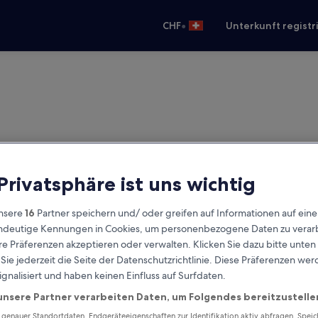
•
CHF
Unterkunft registr
 Privatsphäre ist uns wichtig
nsere
16
Partner speichern und/ oder greifen auf Informationen auf ein
eindeutige Kennungen in Cookies, um personenbezogene Daten zu verarb
e Präferenzen akzeptieren oder verwalten. Klicken Sie dazu bitte unten
ie jederzeit die Seite der Datenschutzrichtlinie. Diese Präferenzen we
ignalisiert und haben keinen Einfluss auf Surfdaten.
unsere Partner verarbeiten Daten, um Folgendes bereitzustelle
enauer Standortdaten. Endgeräteeigenschaften zur Identifikation aktiv abfragen. Spei