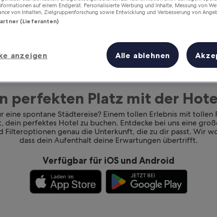
Informationen auf einem Endgerät. Personalisierte Werbung und Inhalte, Messung von We
ance von Inhalten, Zielgruppenforschung sowie Entwicklung und Verbesserung von Ange
Partner (Lieferanten)
ke anzeigen
Alle ablehnen
Akze
n perfekten Platz mit der Ho
 eine spontane Städtereise? Einem tollen Erlebnis mit tollen
rt, dein perfektes Hotel zu buchen. Entdecke bei uns eine gr
 Filteroptionen genau die Unterkunft, die zu dir passt. Wir wol
dass dein Aufenthalt deine Erwartungen übertrifft.
Verfügbar für iOS und Android