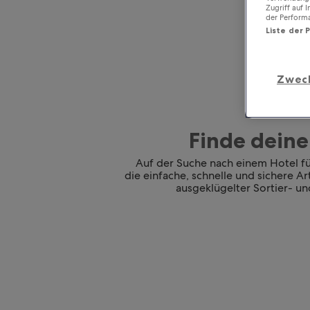
Zugriff auf 
der Perform
Liste der 
Zwec
Finde deine
Auf der Suche nach einem Hotel für
die einfache, schnelle und sichere A
ausgeklügelter Sortier- und