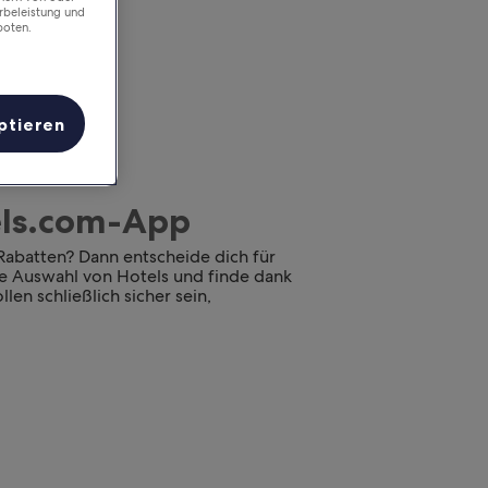
rbeleistung und
boten.
ptieren
tels.com-App
 Rabatten? Dann entscheide dich für
oße Auswahl von Hotels und finde dank
len schließlich sicher sein,