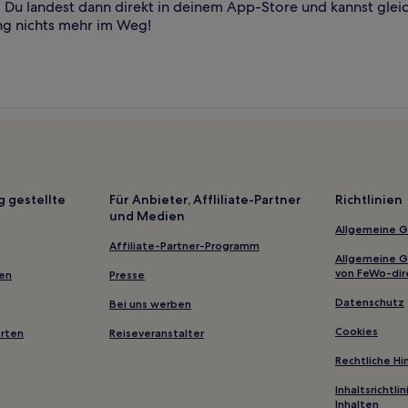
Du landest dann direkt in deinem App-Store und kannst glei
ng nichts mehr im Weg!
g gestellte
Für Anbieter, Affliliate-Partner
Richtlinien
und Medien
Allgemeine 
Affiliate-Partner-Programm
Allgemeine 
von FeWo-dir
gen
Presse
Datenschutz
Bei uns werben
Cookies
erten
Reiseveranstalter
Rechtliche H
Inhaltsrichtl
Inhalten