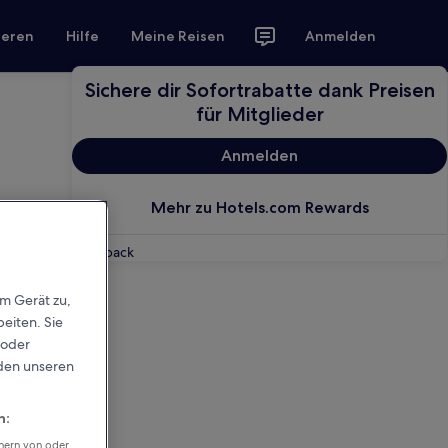
ieren
Hilfe
Meine Reisen
Anmelden
Sichere dir Sofortrabatte dank Preisen
für Mitglieder
Anmelden
Mehr zu Hotels.com Rewards
Feedback
em Gerät zu,
eiten. Sie
 oder
rden unseren
n:
chern von oder