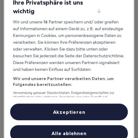
ausgeklügelter Sortier- und Filteroptionen genau die
Ihre Privatsphäre ist uns
Unterkunft, die zu dir passt. Wir wollen schließlich sicher
wichtig
sein,
dass dein Aufenthalt deine Erwartungen übertrifft.
Wir und unsere
16
Partner speichern und/ oder greifen
auf Informationen auf einem Gerät zu, z.B. auf eindeutige
Verfügbar für iOS und Android
Kennungen in Cookies, um personenbezogene Daten zu
verarbeiten. Sie können Ihre Präferenzen akzeptieren
oder verwalten. Klicken Sie dazu bitte unten oder
besuchen Sie jederzeit die Seite der Datenschutzrichtlinie.
Diese Präferenzen werden unseren Partnern signalisiert
und haben keinen Einfluss auf Surfdaten.
Wir und unsere Partner verarbeiten Daten, um
Folgendes bereitzustellen:
Verwendung genauer Standortdaten. Endgeräteeigenschaften zur
Identifikation aktiv abfragen. Speichern von oder Zugriff auf
Informationen auf einem Endgerät. Personalisierte Werbung und
Gute Gründe, unsere App
Inhalte, Messung von Werbeleistung und der Performance von Inhalten,
Zielgruppenforschung sowie Entwicklung und Verbesserung von
herunterzuladen
Akzeptieren
Angeboten.
Liste der Partner (Lieferanten)
Unterwegs planen
Alle ablehnen
Buche jederzeit und überall last minute