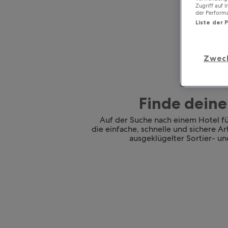
Zugriff auf 
der Perform
Liste der 
Zwec
Finde deine
Auf der Suche nach einem Hotel für
die einfache, schnelle und sichere A
ausgeklügelter Sortier- und