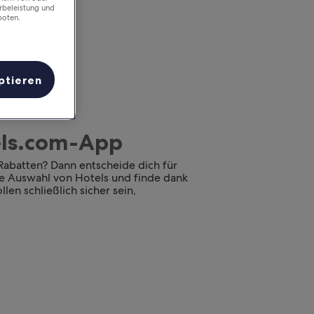
rbeleistung und
boten.
ptieren
tels.com-App
 Rabatten? Dann entscheide dich für
oße Auswahl von Hotels und finde dank
len schließlich sicher sein,