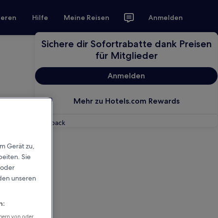
ieren
Hilfe
Meine Reisen
Anmelden
Sichere dir Sofortrabatte dank Preisen
für Mitglieder
Anmelden
Mehr zu Hotels.com Rewards
Feedback
em Gerät zu,
eiten. Sie
 oder
rden unseren
n:
chern von oder