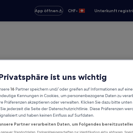
•
App öffnen
CHF
Unterkunft registr
 Privatsphäre ist uns wichtig
nsere
16
Partner speichern und/ oder greifen auf Informationen auf ein
eindeutige Kennungen in Cookies, um personenbezogene Daten zu verarb
e Präferenzen akzeptieren oder verwalten. Klicken Sie dazu bitte unten
ie jederzeit die Seite der Datenschutzrichtlinie. Diese Präferenzen we
ignalisiert und haben keinen Einfluss auf Surfdaten.
unsere Partner verarbeiten Daten, um Folgendes bereitzustelle
enauer Standortdaten. Endgeräteeigenschaften zur Identifikation aktiv abfragen. Spei