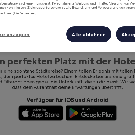
Informationen auf einem Endgerät. Personalisierte Werbung und Inhalte, Messung von We
ance von Inhalten, Zielgruppenforschung sowie Entwicklung und Verbesserung von Ange
Partner (Lieferanten)
ke anzeigen
Alle ablehnen
Akze
n perfekten Platz mit der Ho
 eine spontane Städtereise? Einem tollen Erlebnis mit tollen
rt, dein perfektes Hotel zu buchen. Entdecke bei uns eine gr
 Filteroptionen genau die Unterkunft, die zu dir passt. Wir wol
dass dein Aufenthalt deine Erwartungen übertrifft.
Verfügbar für iOS und Android