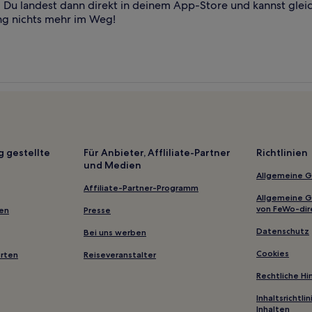
Du landest dann direkt in deinem App-Store und kannst glei
ng nichts mehr im Weg!
g gestellte
Für Anbieter, Affliliate-Partner
Richtlinien
und Medien
Allgemeine 
Affiliate-Partner-Programm
Allgemeine 
von FeWo-dir
gen
Presse
Datenschutz
Bei uns werben
Cookies
erten
Reiseveranstalter
Rechtliche H
Inhaltsrichtl
Inhalten