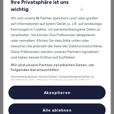
ausgeklügelter Sortier- und Filteroptionen genau die
Ihre Privatsphäre ist uns
Unterkunft, die zu dir passt. Wir wollen schließlich sicher
wichtig
sein,
dass dein Aufenthalt deine Erwartungen übertrifft.
Wir und unsere
16
Partner speichern und/ oder greifen
auf Informationen auf einem Gerät zu, z.B. auf eindeutige
Verfügbar für iOS und Android
Kennungen in Cookies, um personenbezogene Daten zu
verarbeiten. Sie können Ihre Präferenzen akzeptieren
oder verwalten. Klicken Sie dazu bitte unten oder
besuchen Sie jederzeit die Seite der Datenschutzrichtlinie.
Diese Präferenzen werden unseren Partnern signalisiert
und haben keinen Einfluss auf Surfdaten.
Wir und unsere Partner verarbeiten Daten, um
Folgendes bereitzustellen:
Verwendung genauer Standortdaten. Endgeräteeigenschaften zur
Identifikation aktiv abfragen. Speichern von oder Zugriff auf
Informationen auf einem Endgerät. Personalisierte Werbung und
Gute Gründe, unsere App
Inhalte, Messung von Werbeleistung und der Performance von Inhalten,
Zielgruppenforschung sowie Entwicklung und Verbesserung von
herunterzuladen
Akzeptieren
Angeboten.
Liste der Partner (Lieferanten)
Unterwegs planen
Alle ablehnen
Buche jederzeit und überall last minute