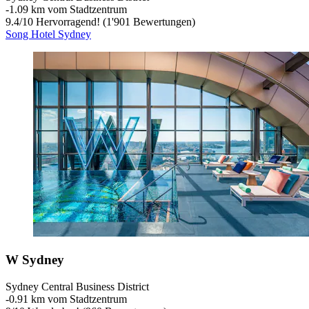
‐
1.09 km vom Stadtzentrum
9.4
/
10
Hervorragend! (1'901 Bewertungen)
Song Hotel Sydney
W Sydney
Sydney Central Business District
‐
0.91 km vom Stadtzentrum