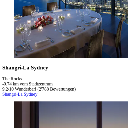
Shangri-La Sydney
The Rocks
‐
0.74 km vom Stadtzentrum
9.2
/
10
Wunderbar! (2'788 Bewertungen)
Shangri-La Sydney