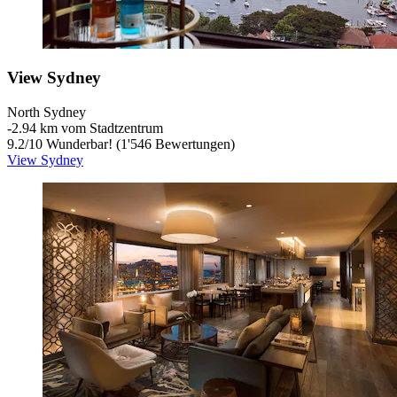
View Sydney
North Sydney
‐
2.94 km vom Stadtzentrum
9.2
/
10
Wunderbar! (1'546 Bewertungen)
View Sydney