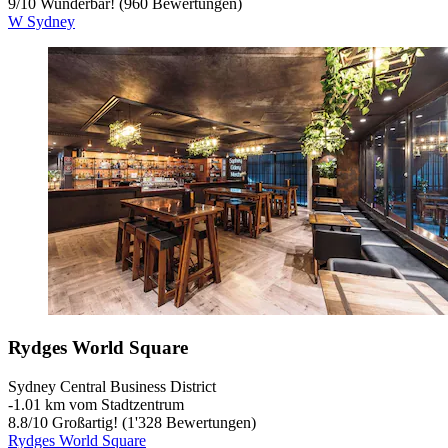
9
/
10
Wunderbar! (960 Bewertungen)
W Sydney
Rydges World Square
Sydney Central Business District
‐
1.01 km vom Stadtzentrum
8.8
/
10
Großartig! (1'328 Bewertungen)
Rydges World Square