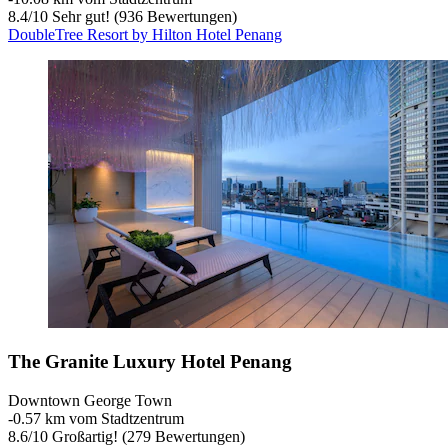
8.4
/
10
Sehr gut! (936 Bewertungen)
DoubleTree Resort by Hilton Hotel Penang
The Granite Luxury Hotel Penang
Downtown George Town
‐
0.57 km vom Stadtzentrum
8.6
/
10
Großartig! (279 Bewertungen)