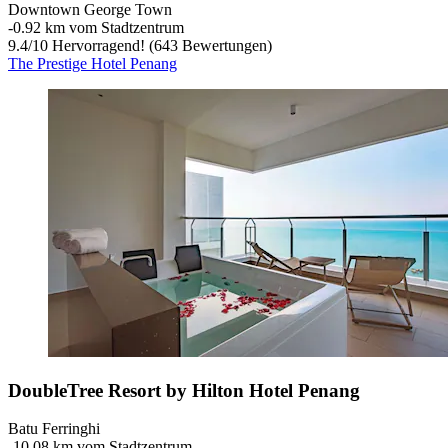
Downtown George Town
‐
0.92 km vom Stadtzentrum
9.4
/
10
Hervorragend! (643 Bewertungen)
The Prestige Hotel Penang
DoubleTree Resort by Hilton Hotel Penang
Batu Ferringhi
‐
10.08 km vom Stadtzentrum