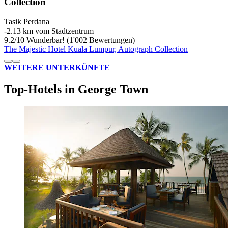
Collection
Tasik Perdana
‐
2.13 km vom Stadtzentrum
9.2
/
10
Wunderbar! (1'002 Bewertungen)
The Majestic Hotel Kuala Lumpur, Autograph Collection
WEITERE UNTERKÜNFTE
Top-Hotels in George Town