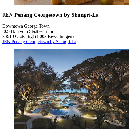
JEN Penang Georgetown by Shangri-La
Downtown George Town
‐
0.53 km vom Stadtzentrum
8.8
/
10
Großartig! (1'003 Bewertungen)
JEN Penang Georgetown by Shangri-La