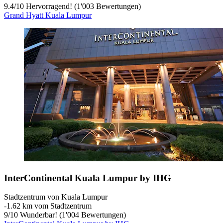
9.4
/
10
Hervorragend! (1'003 Bewertungen)
Grand Hyatt Kuala Lumpur
InterContinental Kuala Lumpur by IHG
Stadtzentrum von Kuala Lumpur
‐
1.62 km vom Stadtzentrum
9
/
10
Wunderbar! (1'004 Bewertungen)