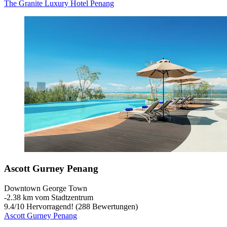
The Granite Luxury Hotel Penang
Ascott Gurney Penang
Downtown George Town
‐
2.38 km vom Stadtzentrum
9.4
/
10
Hervorragend! (288 Bewertungen)
Ascott Gurney Penang