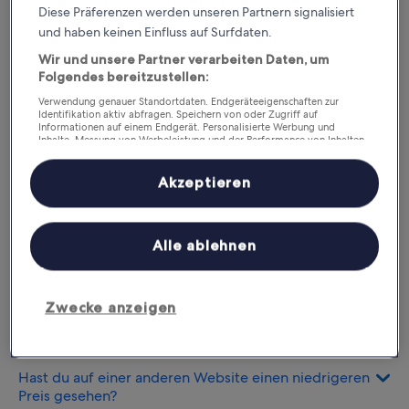
vorgenommen wurden, sind nicht berechtigt.
Diese Präferenzen werden unseren Partnern signalisiert
Mehr erfahren
und haben keinen Einfluss auf Surfdaten.
Wir und unsere Partner verarbeiten Daten, um
Folgendes bereitzustellen:
Und so funktioniert’s:
Verwendung genauer Standortdaten. Endgeräteeigenschaften zur
Identifikation aktiv abfragen. Speichern von oder Zugriff auf
Informationen auf einem Endgerät. Personalisierte Werbung und
Hast du woanders einen besseren Preis
Inhalte, Messung von Werbeleistung und der Performance von Inhalten,
Zielgruppenforschung sowie Entwicklung und Verbesserung von
gefunden?
Angeboten.
Akzeptieren
Liste der Partner (Lieferanten)
Überprüfe, ob es sich um die gleiche Unterkunft im
selben Haus zum selben Reisezeitraum handelt.
Alle ablehnen
Wissenswertes
Zwecke anzeigen
Hast du den niedrigeren Preis bei Hotels.com
gesehen?
Hast du auf einer anderen Website einen niedrigeren
Preis gesehen?