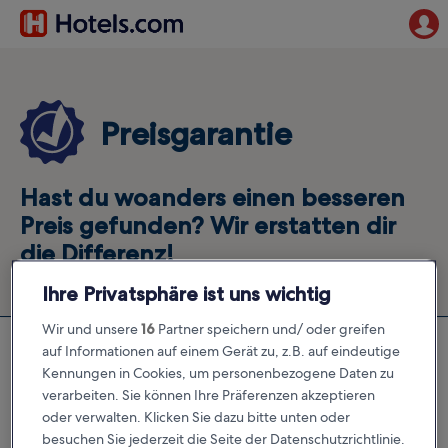
Preisgarantie
Hast du woanders einen besseren
Preis gefunden? Wir erstatten dir
die Differenz!
Ihre Privatsphäre ist uns wichtig
Wir und unsere
16
Partner speichern und/ oder greifen
auf Informationen auf einem Gerät zu, z.B. auf eindeutige
Seit dem 5. August 2026 gilt unsere Preisgarantie
Kennungen in Cookies, um personenbezogene Daten zu
nicht mehr. Wenn du deine Einzelbuchung vor der
Programmaktualisierung vorgenommen hast, ist sie
verarbeiten. Sie können Ihre Präferenzen akzeptieren
möglicherweise für die Preisgarantie berechtigt.
oder verwalten. Klicken Sie dazu bitte unten oder
Buchungen, die nach der Programmaktualisierung
besuchen Sie jederzeit die Seite der Datenschutzrichtlinie.