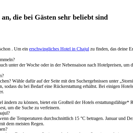
an, die bei Gästen sehr beliebt sind
 schon . Um ein
erschwingliches Hotel in Chajul
zu finden, das deine Er
sammeln?
auch unter der Woche oder in der Nebensaison nach Hotelpreisen, um d
nn?
chen? Wähle dafür auf der Seite mit den Suchergebnissen unter „Storni
en, sodass du bei Bedarf eine Rückerstattung erhältst. Bei einigen Hotel
er.
l ändern zu können, bietet ein Großteil der Hotels erstattungsfähige*
est, um die Suche zu verfeinern.
ajul?
enn die Temperaturen durchschnittlich 15 °C betragen. Januar und Dez
e mit dem meisten Regen.
hen?