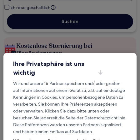
Ich reise geschäftlich
Suchen
Kostenlose Stornierung bei
Planänderungen
Ihre Privatsphäre ist uns
Verdiene Prämien für jede
wichtig
wahrgenommene Übernachtung
Wir und unsere
16
Partner speichern und/ oder greifen
auf Informationen auf einem Gerät zu, z.B. auf eindeutige
Mehr sparen mit Preisen für Mitglieder
Kennungen in Cookies, um personenbezogene Daten zu
verarbeiten. Sie können Ihre Präferenzen akzeptieren
oder verwalten. Klicken Sie dazu bitte unten oder
Überprüfe die Preise für diese Daten
besuchen Sie jederzeit die Seite der Datenschutzrichtlinie.
Diese Präferenzen werden unseren Partnern signalisiert
Heute
Morgen
und haben keinen Einfluss auf Surfdaten.
6. Aug. - 7. Aug.
7. Aug. - 8. Aug.