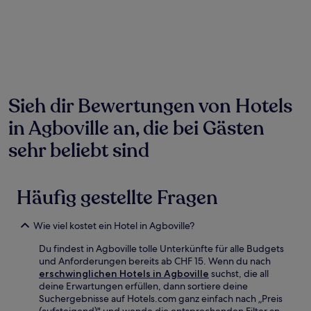
den
letzten
24 Stunden
für
einen
Aufenthalt
mit
1 Übernachtung
Sieh dir Bewertungen von Hotels
von
in Agboville an, die bei Gästen
2 Erwachsenen
gefunden
sehr beliebt sind
wurde.
Preise
und
Verfügbarkeiten
Häufig gestellte Fragen
können
sich
ändern.
Wie viel kostet ein Hotel in Agboville?
Es
können
Du findest in Agboville tolle Unterkünfte für alle Budgets
zusätzliche
und Anforderungen bereits ab CHF 15. Wenn du nach
Bedingungen
erschwinglichen Hotels in Agboville
suchst, die all
gelten.
deine Erwartungen erfüllen, dann sortiere deine
Suchergebnisse auf Hotels.com ganz einfach nach „Preis