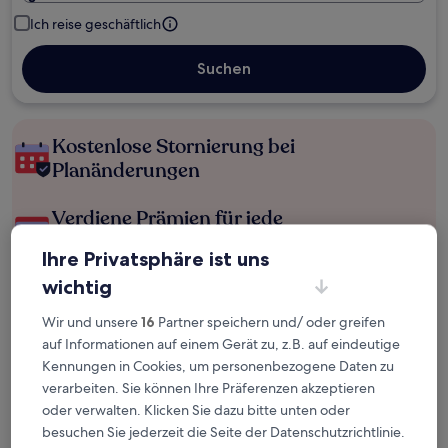
Ich reise geschäftlich
Suchen
Kostenlose Stornierung bei
Planänderungen
Verdiene Prämien für jede
wahrgenommene Übernachtung
Ihre Privatsphäre ist uns
wichtig
Mehr sparen mit Preisen für Mitglieder
Wir und unsere
16
Partner speichern und/ oder greifen
auf Informationen auf einem Gerät zu, z.B. auf eindeutige
Kennungen in Cookies, um personenbezogene Daten zu
Überprüfe die Preise für diese Daten
verarbeiten. Sie können Ihre Präferenzen akzeptieren
oder verwalten. Klicken Sie dazu bitte unten oder
Heute
Morgen
besuchen Sie jederzeit die Seite der Datenschutzrichtlinie.
6. Aug. - 7. Aug.
7. Aug. - 8. Aug.