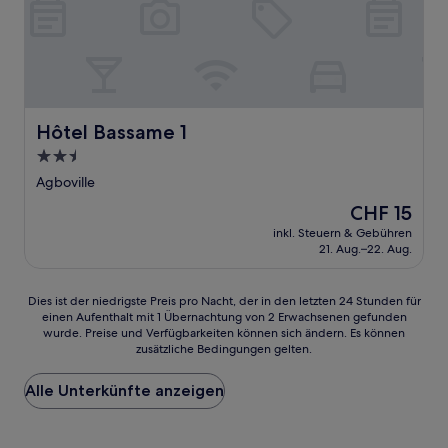
Hôtel Bassame 1
Hôtel Bassame 1
2.5-
Sterne-
Agboville
Unterkunft
Der
CHF 15
Preis
inkl. Steuern & Gebühren
beträgt
21. Aug.–22. Aug.
CHF 15
Dies
Dies ist der niedrigste Preis pro Nacht, der in den letzten 24 Stunden für
einen Aufenthalt mit 1 Übernachtung von 2 Erwachsenen gefunden
ist
wurde. Preise und Verfügbarkeiten können sich ändern. Es können
der
zusätzliche Bedingungen gelten.
niedrigste
Preis
Alle Unterkünfte anzeigen
pro
Nacht,
der
in