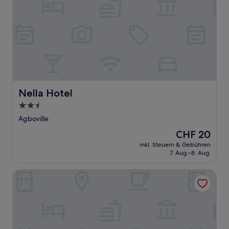
Nella Hotel
Nella Hotel
2.5-
Sterne-
Agboville
Unterkunft
Der
CHF 20
Preis
inkl. Steuern & Gebühren
beträgt
7. Aug.–8. Aug.
CHF 20
Hôtel Bassame 1