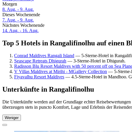
Morgen
8. Aug. - 9. Aug.
Dieses Wochenende
7. Aug. - 9. Aug.
Nächstes Wochenende
14. Aug. - 16. Aug.
Top 5 Hotels in Rangalifinolhu auf einen B
Conrad Maldives Rangali Island
— 5-Sterne-Hotel in Rangalif
Seascape Retreats Dhigurah
— 3-Sterne-Hotel in Dhigurah.
Radisson Blu Resort Maldives with 50 percent off on Sea Plane
V Villas Maldives at Mirihi - MGallery Collection
— 5-Sterne-H
Fiyavalhu Resort Maldives
— 4.5-Sterne-Hotel in Mandhoo. G
Unterkünfte in Rangalifinolhu
Die Unterkünfte werden auf der Grundlage echter Reisebewertungen un
überzeugen stets in puncto Komfort, Lage und Erlebnis der Reisenden.
Weniger