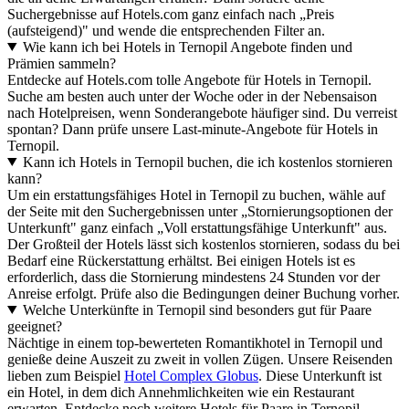
Suchergebnisse auf Hotels.com ganz einfach nach „Preis
(aufsteigend)" und wende die entsprechenden Filter an.
Wie kann ich bei Hotels in Ternopil Angebote finden und
Prämien sammeln?
Entdecke auf Hotels.com tolle Angebote für Hotels in Ternopil.
Suche am besten auch unter der Woche oder in der Nebensaison
nach Hotelpreisen, wenn Sonderangebote häufiger sind. Du verreist
spontan? Dann prüfe unsere Last-minute-Angebote für Hotels in
Ternopil.
Kann ich Hotels in Ternopil buchen, die ich kostenlos stornieren
kann?
Um ein erstattungsfähiges Hotel in Ternopil zu buchen, wähle auf
der Seite mit den Suchergebnissen unter „Stornierungsoptionen der
Unterkunft" ganz einfach „Voll erstattungsfähige Unterkunft" aus.
Der Großteil der Hotels lässt sich kostenlos stornieren, sodass du bei
Bedarf eine Rückerstattung erhältst. Bei einigen Hotels ist es
erforderlich, dass die Stornierung mindestens 24 Stunden vor der
Anreise erfolgt. Prüfe also die Bedingungen deiner Buchung vorher.
Welche Unterkünfte in Ternopil sind besonders gut für Paare
geeignet?
Nächtige in einem top-bewerteten Romantikhotel in Ternopil und
genieße deine Auszeit zu zweit in vollen Zügen. Unsere Reisenden
lieben zum Beispiel
Hotel Complex Globus
. Diese Unterkunft ist
ein Hotel, in dem dich Annehmlichkeiten wie ein Restaurant
erwarten. Entdecke noch weitere Hotels für Paare in Ternopil,