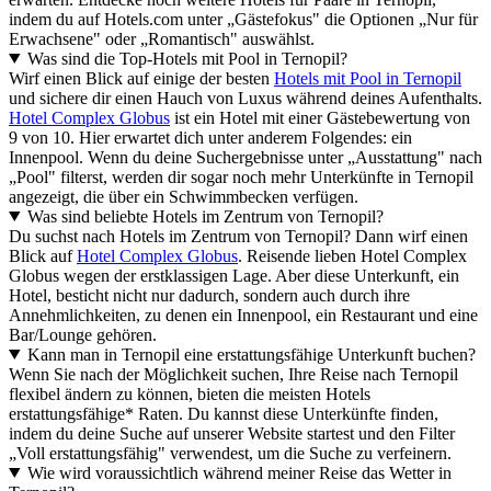
indem du auf Hotels.com unter „Gästefokus" die Optionen „Nur für
Erwachsene" oder „Romantisch" auswählst.
Was sind die Top-Hotels mit Pool in Ternopil?
Wirf einen Blick auf einige der besten
Hotels mit Pool in Ternopil
und sichere dir einen Hauch von Luxus während deines Aufenthalts.
Hotel Complex Globus
ist ein Hotel mit einer Gästebewertung von
9 von 10. Hier erwartet dich unter anderem Folgendes: ein
Innenpool. Wenn du deine Suchergebnisse unter „Ausstattung" nach
„Pool" filterst, werden dir sogar noch mehr Unterkünfte in Ternopil
angezeigt, die über ein Schwimmbecken verfügen.
Was sind beliebte Hotels im Zentrum von Ternopil?
Du suchst nach Hotels im Zentrum von Ternopil? Dann wirf einen
Blick auf
Hotel Complex Globus
. Reisende lieben Hotel Complex
Globus wegen der erstklassigen Lage. Aber diese Unterkunft, ein
Hotel, besticht nicht nur dadurch, sondern auch durch ihre
Annehmlichkeiten, zu denen ein Innenpool, ein Restaurant und eine
Bar/Lounge gehören.
Kann man in Ternopil eine erstattungsfähige Unterkunft buchen?
Wenn Sie nach der Möglichkeit suchen, Ihre Reise nach Ternopil
flexibel ändern zu können, bieten die meisten Hotels
erstattungsfähige* Raten. Du kannst diese Unterkünfte finden,
indem du deine Suche auf unserer Website startest und den Filter
„Voll erstattungsfähig" verwendest, um die Suche zu verfeinern.
Wie wird voraussichtlich während meiner Reise das Wetter in