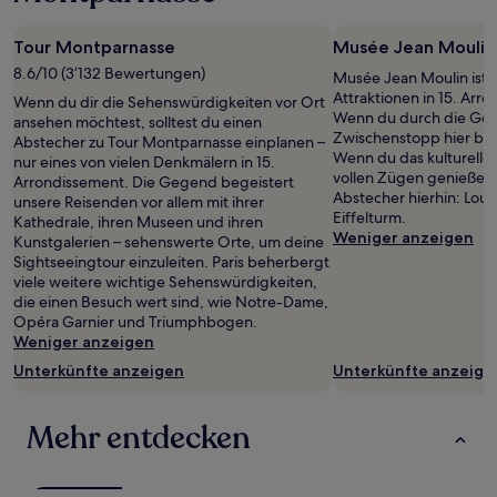
Tour Montparnasse
Musée Jean Moulin
8.6/10 (3’132 Bewertungen)
Musée Jean Moulin ist n
Attraktionen in 15. Arro
Wenn du dir die Sehenswürdigkeiten vor Ort
Wenn du durch die Gegen
ansehen möchtest, solltest du einen
Zwischenstopp hier be
Abstecher zu Tour Montparnasse einplanen –
Wenn du das kulturelle 
nur eines von vielen Denkmälern in 15.
vollen Zügen genießen 
Arrondissement. Die Gegend begeistert
Abstecher hierhin: Lou
unsere Reisenden vor allem mit ihrer
Eiffelturm.
Kathedrale, ihren Museen und ihren
Weniger anzeigen
Kunstgalerien – sehenswerte Orte, um deine
Sightseeingtour einzuleiten. Paris beherbergt
viele weitere wichtige Sehenswürdigkeiten,
die einen Besuch wert sind, wie Notre-Dame,
Opéra Garnier und Triumphbogen.
Weniger anzeigen
Unterkünfte anzeigen
Unterkünfte anzeige
Mehr entdecken