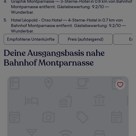
Graphik Montparnasse
— 3-Sterne-Hotel in 0.8 km von Bahnhof
Montparnasse entfernt. Gästebewertung: 9.2/10 —
Wunderbar.
Hotel Léopold - Orso Hotel
— 4-Sterne-Hotel in 0.7 km von
Bahnhof Montparnasse entfernt. Gästebewertung: 9.2/10 —
Wunderbar.
Empfohlene Unterkünfte
Preis (aufsteigend)
Ent
Deine Ausgangsbasis nahe
Bahnhof Montparnasse
Drawing House