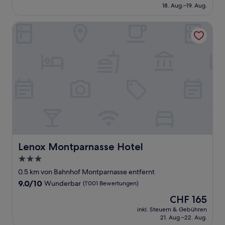
beträgt
18. Aug.–19. Aug.
(337
CHF 169
Bewertungen)
Lenox Montparnasse Hotel
Lenox Montparnasse Hotel
Lenox Montparnasse Hotel
3.0-
Sterne-
0.5 km von Bahnhof Montparnasse entfernt
Unterkunft
9.0
9.0/10
Wunderbar
(1’001 Bewertungen)
von
Der
CHF 165
10,
Preis
Wunderbar,
inkl. Steuern & Gebühren
beträgt
21. Aug.–22. Aug.
(1’001
CHF 165