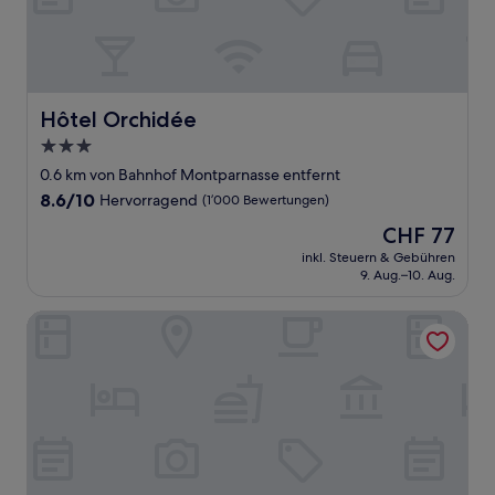
Hôtel Orchidée
Hôtel Orchidée
3.0-
Sterne-
0.6 km von Bahnhof Montparnasse entfernt
Unterkunft
8.6
8.6/10
Hervorragend
(1’000 Bewertungen)
von
Der
CHF 77
10,
Preis
Hervorragend,
inkl. Steuern & Gebühren
beträgt
9. Aug.–10. Aug.
(1’000
CHF 77
Bewertungen)
Hotel Vaneau Saint Germain