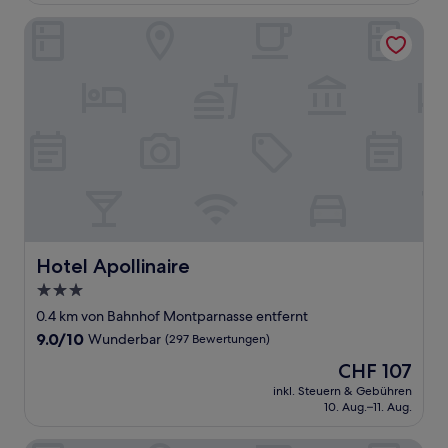
Bewertungen)
Hotel Apollinaire
Hotel Apollinaire
Hotel Apollinaire
3.0-
Sterne-
0.4 km von Bahnhof Montparnasse entfernt
Unterkunft
9.0
9.0/10
Wunderbar
(297 Bewertungen)
von
Der
CHF 107
10,
Preis
Wunderbar,
inkl. Steuern & Gebühren
beträgt
10. Aug.–11. Aug.
(297
CHF 107
Bewertungen)