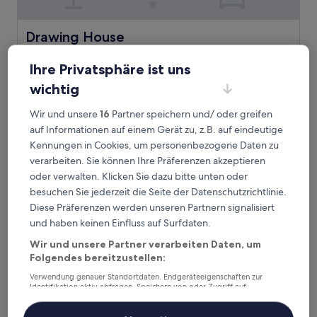
Drawing House
Drawing House
4.0-
Ihre Privatsphäre ist uns
Sterne-
0.4 km von Bahnhof Montparnasse entfernt
Unterkunft
9.6
wichtig
9.6/10
Aussergewöhnlich
(685 Bewertungen)
von
Der
CHF 144
10,
Wir und unsere
16
Partner speichern und/ oder greifen
Preis
Aussergewöhnlich,
inkl. Steuern & Gebühren
auf Informationen auf einem Gerät zu, z.B. auf eindeutige
beträgt
16. Aug.–17. Aug.
(685
Kennungen in Cookies, um personenbezogene Daten zu
CHF 144
Bewertungen)
verarbeiten. Sie können Ihre Präferenzen akzeptieren
Hôtel Les Artistes
oder verwalten. Klicken Sie dazu bitte unten oder
besuchen Sie jederzeit die Seite der Datenschutzrichtlinie.
Diese Präferenzen werden unseren Partnern signalisiert
und haben keinen Einfluss auf Surfdaten.
Wir und unsere Partner verarbeiten Daten, um
Folgendes bereitzustellen:
Verwendung genauer Standortdaten. Endgeräteeigenschaften zur
Identifikation aktiv abfragen. Speichern von oder Zugriff auf
Informationen auf einem Endgerät. Personalisierte Werbung und
Inhalte, Messung von Werbeleistung und der Performance von Inhalten,
Zielgruppenforschung sowie Entwicklung und Verbesserung von