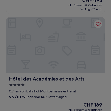
CHF 493
10,
Preis
Aussergewöhnlich,
inkl. Steuern & Gebühren
beträgt
16. Aug.–17. Aug.
(53
CHF 493
Bewertungen)
Hôtel des Académies et des Arts
Hôtel des Académies et des Arts
Hôtel des Académies et des Arts
4.0-
Sterne-
0.7 km von Bahnhof Montparnasse entfernt
Unterkunft
9.2
9.2/10
Wunderbar
(337 Bewertungen)
von
Der
CHF 169
10,
Preis
Wunderbar,
inkl. Steuern & Gebühren