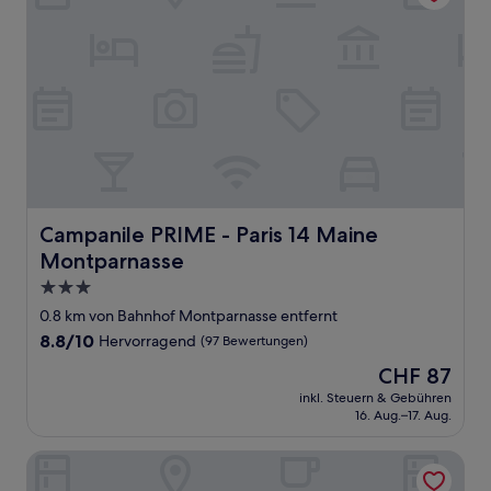
Campanile PRIME - Paris 14 Maine Montparnasse
Campanile PRIME - Paris 14 Maine
Montparnasse
3.0-
Sterne-
0.8 km von Bahnhof Montparnasse entfernt
Unterkunft
8.8
8.8/10
Hervorragend
(97 Bewertungen)
von
Der
CHF 87
10,
Preis
Hervorragend,
inkl. Steuern & Gebühren
beträgt
16. Aug.–17. Aug.
(97
CHF 87
Bewertungen)
Hôtel Raspail Montparnasse