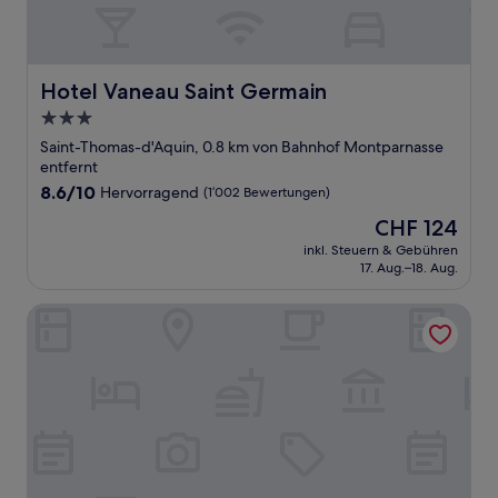
Hotel Vaneau Saint Germain
Hotel Vaneau Saint Germain
3.0-
Sterne-
Saint-Thomas-d'Aquin, 0.8 km von Bahnhof Montparnasse
Unterkunft
entfernt
8.6
8.6/10
Hervorragend
(1’002 Bewertungen)
von
Der
CHF 124
10,
Preis
Hervorragend,
inkl. Steuern & Gebühren
beträgt
17. Aug.–18. Aug.
(1’002
CHF 124
Bewertungen)
Best Western Aramis Saint-Germain