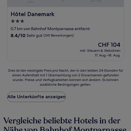
Hôtel Danemark
Hôtel Danemark
3.0-
Sterne-
0.7 km von Bahnhof Montparnasse entfernt
Unterkunft
8.4
8.4/10
Sehr gut
(341 Bewertungen)
von
Der
CHF 104
10,
Preis
Sehr
inkl. Steuern & Gebühren
beträgt
17. Aug.–18. Aug.
gut,
CHF 104
(341
Bewertungen)
Dies
Dies ist der niedrigste Preis pro Nacht, der in den letzten 24 Stunden für
einen Aufenthalt mit 1 Übernachtung von 2 Erwachsenen gefunden
ist
wurde. Preise und Verfügbarkeiten können sich ändern. Es können
der
zusätzliche Bedingungen gelten.
niedrigste
Preis
Alle Unterkünfte anzeigen
pro
Nacht,
der
in
Vergleiche beliebte Hotels in der
den
letzten
Nähe von Bahnhof Montparnasse
24 Stunden