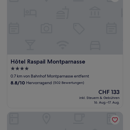
Hôtel Raspail Montparnasse
Hôtel Raspail Montparnasse
4.0-
Sterne-
0.7 km von Bahnhof Montparnasse entfernt
Unterkunft
8.8
8.8/10
Hervorragend
(502 Bewertungen)
von
Der
CHF 133
10,
Preis
Hervorragend,
inkl. Steuern & Gebühren
beträgt
16. Aug.–17. Aug.
(502
CHF 133
Bewertungen)
Ibis Paris Gare Montparnasse Catalogne