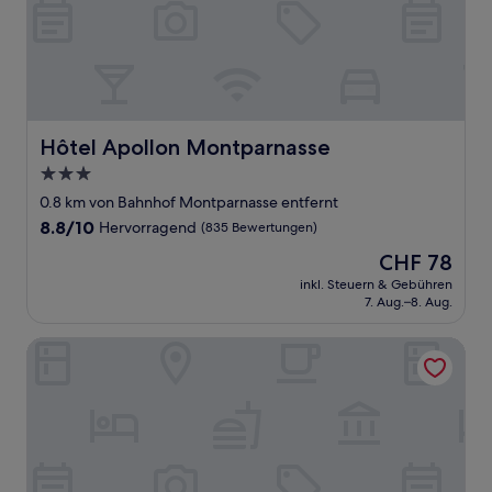
Hôtel Apollon Montparnasse
Hôtel Apollon Montparnasse
3.0-
Sterne-
0.8 km von Bahnhof Montparnasse entfernt
Unterkunft
8.8
8.8/10
Hervorragend
(835 Bewertungen)
von
Der
CHF 78
10,
Preis
Hervorragend,
inkl. Steuern & Gebühren
beträgt
7. Aug.–8. Aug.
(835
CHF 78
Bewertungen)
Hôtel Orchidée