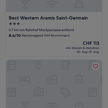
Best Western Aramis Saint-Germain
Best Western Aramis Saint-Germain
3.0-
Sterne-
0.7 km von Bahnhof Montparnasse entfernt
Unterkunft
8.6
8.6/10
Hervorragend
(964 Bewertungen)
von
Der
CHF 113
10,
Preis
Hervorragend,
inkl. Steuern & Gebühren
beträgt
30. Aug.–31. Aug.
(964
CHF 113
Bewertungen)
Hôtel Danemark