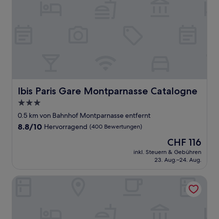
Ibis Paris Gare Montparnasse Catalogne
Ibis Paris Gare Montparnasse Catalogne
3.0-
Sterne-
0.5 km von Bahnhof Montparnasse entfernt
Unterkunft
8.8
8.8/10
Hervorragend
(400 Bewertungen)
von
Der
CHF 116
10,
Preis
Hervorragend,
inkl. Steuern & Gebühren
beträgt
23. Aug.–24. Aug.
(400
CHF 116
Bewertungen)
Bob Hotel