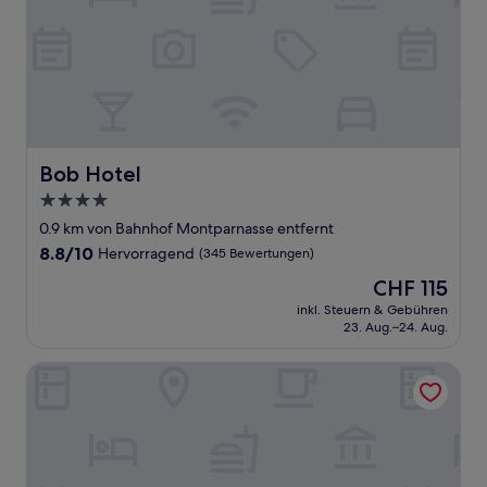
Bob Hotel
Bob Hotel
4.0-
Sterne-
0.9 km von Bahnhof Montparnasse entfernt
Unterkunft
8.8
8.8/10
Hervorragend
(345 Bewertungen)
von
Der
CHF 115
10,
Preis
Hervorragend,
inkl. Steuern & Gebühren
beträgt
23. Aug.–24. Aug.
(345
CHF 115
Bewertungen)
Hôtel Apollon Montparnasse