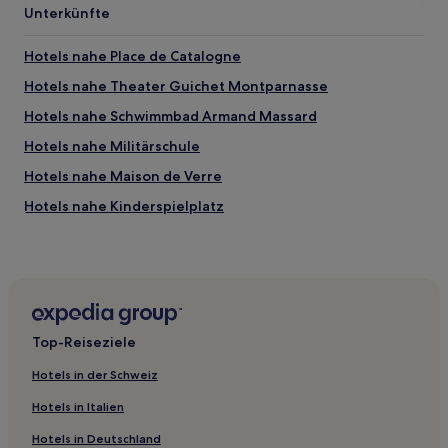
Unterkünfte
Hotels nahe Place de Catalogne
Hotels nahe Theater Guichet Montparnasse
Hotels nahe Schwimmbad Armand Massard
Hotels nahe Militärschule
Hotels nahe Maison de Verre
Hotels nahe Kinderspielplatz
Haustierfreundliche nahe Rue de la Gaîté
Hotels mit Shopping-Möglichkeit nahe Rue de la Gaîté
Hotels nahe Rue de la Gaîté
5-Sterne-Hotels in Les Bouquinistes de Paris
Top-Reiseziele
Hotels nahe Jardin du Luxembourg
Hotels in der Schweiz
Günstige nahe Cité Universitaire
Hotels in Italien
Hotels nahe Panthéon
Hotels in Deutschland
Hotels nahe Palais du Luxembourg