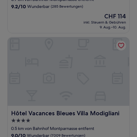
Unterkunft
9.2
9.2/10
Wunderbar
(285 Bewertungen)
von
Der
CHF 114
10,
Preis
Wunderbar,
inkl. Steuern & Gebühren
beträgt
9. Aug.–10. Aug.
(285
CHF 114
Bewertungen)
Hôtel Vacances Bleues Villa Modigliani
Hôtel Vacances Bleues Villa Modigliani
Hôtel Vacances Bleues Villa Modigliani
4.0-
Sterne-
0.5 km von Bahnhof Montparnasse entfernt
Unterkunft
9.0
9.0/10
Wunderbar
(1’009 Bewertungen)