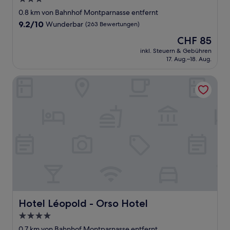
Sterne-
0.8 km von Bahnhof Montparnasse entfernt
Unterkunft
9.2
9.2/10
Wunderbar
(263 Bewertungen)
von
Der
CHF 85
10,
Preis
Wunderbar,
inkl. Steuern & Gebühren
beträgt
17. Aug.–18. Aug.
(263
CHF 85
Bewertungen)
Hotel Léopold - Orso Hotel
Hotel Léopold - Orso Hotel
Hotel Léopold - Orso Hotel
4.0-
Sterne-
0.7 km von Bahnhof Montparnasse entfernt