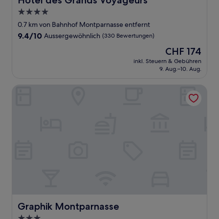
Hôtel des Grands Voyageurs
4.0-
Sterne-
0.7 km von Bahnhof Montparnasse entfernt
Unterkunft
9.4
9.4/10
Aussergewöhnlich
(330 Bewertungen)
von
Der
CHF 174
10,
Preis
Aussergewöhnlich,
inkl. Steuern & Gebühren
beträgt
9. Aug.–10. Aug.
(330
CHF 174
Bewertungen)
Graphik Montparnasse
Graphik Montparnasse
Graphik Montparnasse
3.0-