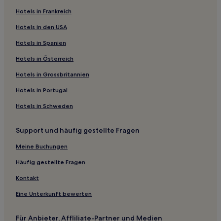
Hotels in Frankreich
Hotels nahe Les Catacombes
Hotels in den USA
Hotels nahe Bahnhof Paris Montparnasse-Pasteur
Hotels nahe Bahnhof Paris Denfert-Rochereau
Hotels in Spanien
Hotels nahe Bahnhof Paris Gare de l'Est
Hotels in Österreich
Hotels nahe Champs-Élysées
Hotels in Grossbritannien
Hotels nahe Metrostation Edgar Quinet
Hotels in Portugal
Hotels nahe Fondation Cartier Pour l'Art Contemporain
Hotels in Schweden
Aparthotels in Avenue Montaigne
Support und häufig gestellte Fragen
Luxus nahe Rue de Rivoli
5-Sterne-Hotels in Rue de Rivoli
Meine Buchungen
Hotels nahe Place de Furstenberg
Häufig gestellte Fragen
Günstige nahe Rue Mouffetard
Kontakt
Hotels mit Shopping-Möglichkeit nahe Rue Mouffetard
Eine Unterkunft bewerten
Hotels nahe Rue Mouffetard
Für Anbieter, Affliliate-Partner und Medien