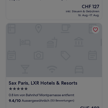
von
Der
CHF 127
10,
Preis
Wunderbar,
inkl. Steuern & Gebühren
beträgt
16. Aug.–17. Aug.
(1’009
CHF 127
Bewertungen)
Sax Paris, LXR Hotels & Resorts
Sax Paris, LXR Hotels & Resorts
Sax Paris, LXR Hotels & Resorts
5.0-
Sterne-
0.8 km von Bahnhof Montparnasse entfernt
Unterkunft
9.4
9.4/10
Aussergewöhnlich
(53 Bewertungen)
von
Der