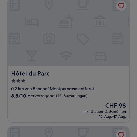
Hôtel du Parc
Hôtel du Parc
Hôtel du Parc
3.0-
Sterne-
0.2 km von Bahnhof Montparnasse entfernt
Unterkunft
8.8
8.8/10
Hervorragend
(451 Bewertungen)
von
Der
CHF 98
10,
Preis
Hervorragend,
inkl. Steuern & Gebühren
beträgt
16. Aug.–17. Aug.
(451
CHF 98
Bewertungen)
Campanile PRIME - Paris 14 Maine Montparnasse