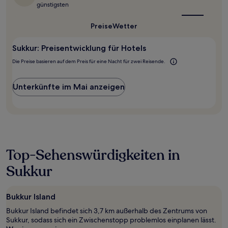
die
günstigsten
Aufenthalt
beste
mit
Reisezeit
Preise
Wetter
1 Übernachtung
für
Sukkur?
von
2 Erwachsenen
Sukkur: Preisentwicklung für Hotels
gefunden
Die Preise basieren auf dem Preis für eine Nacht für zwei Reisende.
wurde.
Preise
und
Unterkünfte im Mai anzeigen
Verfügbarkeiten
können
sich
ändern.
Es
können
zusätzliche
Top-Sehenswürdigkeiten in
Bedingungen
gelten.
Sukkur
Bukkur Island
Bukkur Island befindet sich 3,7 km außerhalb des Zentrums von
Sukkur, sodass sich ein Zwischenstopp problemlos einplanen lässt.