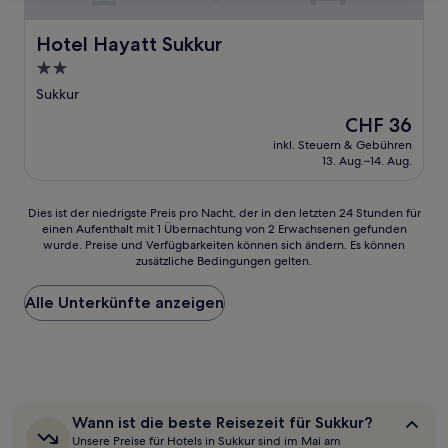
Hotel Hayatt Sukkur
Hotel Hayatt Sukkur
2.0-
Sterne-
Sukkur
Unterkunft
Der
CHF 36
Preis
inkl. Steuern & Gebühren
beträgt
13. Aug.–14. Aug.
CHF 36
Dies
Dies ist der niedrigste Preis pro Nacht, der in den letzten 24 Stunden für
einen Aufenthalt mit 1 Übernachtung von 2 Erwachsenen gefunden
ist
wurde. Preise und Verfügbarkeiten können sich ändern. Es können
der
zusätzliche Bedingungen gelten.
niedrigste
Preis
Alle Unterkünfte anzeigen
pro
Nacht,
der
in
den
letzten
24 Stunden
Wann
Wann ist die beste Reisezeit für Sukkur?
für
ist
Unsere Preise für Hotels in Sukkur sind im Mai am
einen