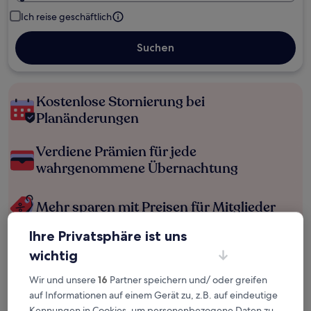
Ich reise geschäftlich
Suchen
Kostenlose Stornierung bei
Planänderungen
Verdiene Prämien für jede
wahrgenommene Übernachtung
Mehr sparen mit Preisen für Mitglieder
Ihre Privatsphäre ist uns
wichtig
Überprüfe die Preise für diese Daten
Wir und unsere
16
Partner speichern und/ oder greifen
Heute
Morgen
auf Informationen auf einem Gerät zu, z.B. auf eindeutige
6. Aug. - 7. Aug.
7. Aug. - 8. Aug.
Kennungen in Cookies, um personenbezogene Daten zu