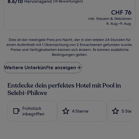
Unterkunft
8.6
8.6/10
Hervorragend
(14 Bewertungen)
von
Der
CHF 76
10,
Preis
Hervorragend,
inkl. Steuern & Gebühren
beträgt
(14
8. Aug.–9. Aug.
CHF 76
Bewertungen)
Dies
Dies ist der niedrigste Preis pro Nacht, der in den letzten 24 Stunden für
einen Aufenthalt mit 1 Übernachtung von 2 Erwachsenen gefunden wurde.
ist
Preise und Verfügbarkeiten können sich ändern. Es können zusätzliche
der
Bedingungen gelten.
niedrigste
Preis
Weitere Unterkünfte anzeigen
pro
Nacht,
der
Entdecke dein perfektes Hotel mit Pool in
in
den
Selebi-Phikwe
letzten
24 Stunden
für
Frühstück
4 Sterne
5 Sterne
einen
inbegriffen
Aufenthalt
mit
1 Übernachtung
von