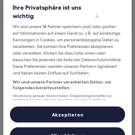
Ihre Privatsphäre ist uns
Ich reise geschäftlich
wichtig
Suchen
Wir und unsere
16
Partner speichern und/ oder greifen
auf Informationen auf einem Gerät zu, z.B. auf eindeutige
Kennungen in Cookies, um personenbezogene Daten zu
Kostenlose Stornierung bei
verarbeiten. Sie können Ihre Präferenzen akzeptieren
Planänderungen
oder verwalten. Klicken Sie dazu bitte unten oder
besuchen Sie jederzeit die Seite der Datenschutzrichtlinie.
Verdiene Prämien für jede
Diese Präferenzen werden unseren Partnern signalisiert
wahrgenommene Übernachtung
und haben keinen Einfluss auf Surfdaten.
Wir und unsere Partner verarbeiten Daten, um
Folgendes bereitzustellen:
Mehr sparen mit Preisen für Mitglieder
Verwendung genauer Standortdaten. Endgeräteeigenschaften zur
Identifikation aktiv abfragen. Speichern von oder Zugriff auf
Informationen auf einem Endgerät. Personalisierte Werbung und
Inhalte, Messung von Werbeleistung und der Performance von Inhalten,
Überprüfe die Preise für diese Daten
Zielgruppenforschung sowie Entwicklung und Verbesserung von
Akzeptieren
Angeboten.
Liste der Partner (Lieferanten)
Heute
Morgen
6. Aug. - 7. Aug.
7. Aug. - 8. Aug.