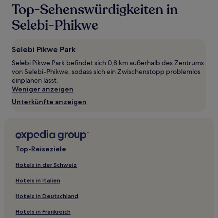
2 Erwachsenen
Top-Sehenswürdigkeiten in
gefunden
wurde.
Selebi-Phikwe
Preise
und
Verfügbarkeiten
Selebi Pikwe Park
können
Selebi Pikwe Park befindet sich 0,8 km außerhalb des Zentrums
sich
von Selebi-Phikwe, sodass sich ein Zwischenstopp problemlos
ändern.
einplanen lässt.
Es
Weniger anzeigen
können
zusätzliche
Unterkünfte anzeigen
Bedingungen
gelten.
Top-Reiseziele
Hotels in der Schweiz
Hotels in Italien
Hotels in Deutschland
Hotels in Frankreich