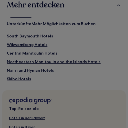
Mehr entdecken
Unterkünfte
Mehr Möglichkeiten zum Buchen
South Baymouth Hotels
Wikwemikong Hotels
Central Manitoulin Hotels
Northeastern Manitoulin and the Islands Hotels
Nairn and Hyman Hotels
Skibo Hotels
Silver Water Hotels
Whitefish Falls Hotels
Blind River Hotels
Top-Reiseziele
Thessalon Hotels
Hotels in der Schweiz
Espanola Hotels
Hotels in Italien