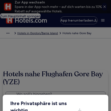
Zur App wechseln
Spare in der App noch mehr – auf dich warten bis zu 10%
Rabatt auf ausgewählte Hotels.
Zum Hauptinhalt springen
App herunterladen
Hotels in Gordon/Barrie Island
Hotels nahe Gore Bay
Hotels nahe Flughafen Gore Bay
(YZE)
Wo soll’s hingehen?
Gore Bay, Ontario, Kanada (YZE)
Ihre Privatsphäre ist uns
Daten
wichtig