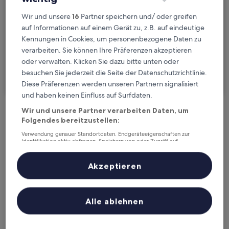
Sa., 22. Aug. - So., 23. Aug.
Wir und unsere
16
Partner speichern und/ oder greifen
Gäste
auf Informationen auf einem Gerät zu, z.B. auf eindeutige
2 Reisende, 1 Zimmer
Kennungen in Cookies, um personenbezogene Daten zu
verarbeiten. Sie können Ihre Präferenzen akzeptieren
Ich reise geschäftlich
oder verwalten. Klicken Sie dazu bitte unten oder
besuchen Sie jederzeit die Seite der Datenschutzrichtlinie.
Suchen
Diese Präferenzen werden unseren Partnern signalisiert
und haben keinen Einfluss auf Surfdaten.
Wir und unsere Partner verarbeiten Daten, um
Kostenlose Stornierung bei
Folgendes bereitzustellen:
Planänderungen
Verwendung genauer Standortdaten. Endgeräteeigenschaften zur
Identifikation aktiv abfragen. Speichern von oder Zugriff auf
Informationen auf einem Endgerät. Personalisierte Werbung und
Verdiene Prämien für jede
Inhalte, Messung von Werbeleistung und der Performance von Inhalten,
Zielgruppenforschung sowie Entwicklung und Verbesserung von
Akzeptieren
wahrgenommene Übernachtung
Angeboten.
Liste der Partner (Lieferanten)
Mehr sparen mit Preisen für Mitglieder
Alle ablehnen