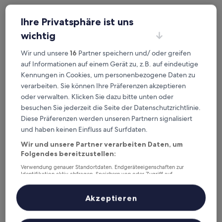
Heute
Morgen
Ihre Privatsphäre ist uns
6. Aug. - 7. Aug.
7. Aug. - 8. Aug.
wichtig
Dieses Wochenende
Nächstes Wochenende
7. Aug. - 9. Aug.
14. Aug. - 16. Aug.
Wir und unsere
16
Partner speichern und/ oder greifen
Top 5 Hotels in der Nähe von
auf Informationen auf einem Gerät zu, z.B. auf eindeutige
Kennungen in Cookies, um personenbezogene Daten zu
Vorupør Museum auf einen Blick
verarbeiten. Sie können Ihre Präferenzen akzeptieren
oder verwalten. Klicken Sie dazu bitte unten oder
Morup Mølle Kro
— 2.5-Sterne-Hotel in 14.5 km von Vorupør
besuchen Sie jederzeit die Seite der Datenschutzrichtlinie.
Museum entfernt. Gästebewertung: 7.8/10 — Gut.
Diese Präferenzen werden unseren Partnern signalisiert
Noah's Ark Homestay
— 2-Sterne-Hotel in 12.2 km von Vorupør
und haben keinen Einfluss auf Surfdaten.
Museum entfernt. Gästebewertung: 7.2/10 — Gut.
Empfohlene Unterkünfte
Preis (aufsteigend)
Ent
Wir und unsere Partner verarbeiten Daten, um
Folgendes bereitzustellen:
Deine Ausgangsbasis nahe
Verwendung genauer Standortdaten. Endgeräteeigenschaften zur
Identifikation aktiv abfragen. Speichern von oder Zugriff auf
Vorupør Museum
Informationen auf einem Endgerät. Personalisierte Werbung und
Inhalte, Messung von Werbeleistung und der Performance von Inhalten,
Zielgruppenforschung sowie Entwicklung und Verbesserung von
Akzeptieren
Angeboten.
Morup Mølle Kro
Liste der Partner (Lieferanten)