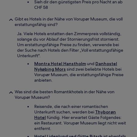
Sieh dir den günstigsten Preis pro Nacht an ab
CHF 58
Gibt es Hotels in der Nähe von Vorupør Museum, die voll
erstattungsfähig sind?
Ja. Viele Hotels erstatten den Zimmerpreis vollständig,
solange du vor Ablauf der Stornierungsfrist stornierst.
Um erstattungsfähige Preise zu finden, verwende bei
der Suche nach Hotels den Filter „Voll erstattungsfähige
Unterkunft".
Montra Hotel Hanstholm
und
Danhostel
Nykøbing Mors
sind zwei beliebte Hotels bei
Vorupør Museum, die erstattungsfähige Preise
anbieten.
Was sind die besten Romantikhotels in der Nähe von
Vorupør Museum?
Reisende, die nach einer romantischen
Unterkunft suchen, werden bei
Thyborøn
Hotel
fündig. Hier erwartet Gäste Folgendes:
ein Restaurant. Vorupør Museum liegt nicht weit
entfernt.
Hotel Lidenlund ved Gitte Bitsch
ist ebenfalls