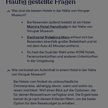
Häufig gestellte Fragen
zusätzliche
Bedingungen
gelten.
Was sind die besten Hotels in der Nähe von Vorupør
Museum?
Bei Reisenden äußerst beliebt ist ein Hotel
Montra Hotel Hanstholm
in der Nähe von
Vorupør Museum.
Danhostel Nykøbing Mors
erfreut sich bei
Reisenden ebenfalls großer Beliebtheit und ist
mit dem Auto 43 Minuten entfernt.
Du hast die Qual der Wahl unter 4'094 Hotels,
Ferienunterkünften und anderen Unterkünften
in der Umgebung.
Wie viel kostet ein Aufenthalt in einem Hotel in der Nähe
von Vorupør Museum?
Bei Hotels.com findest du unterschiedliche
Zimmerpreise, abhängig davon, wann und wohin du
reisen möchtest. Wirf einen Blick auf die Optionen, die
für deinen Reisezeitraum verfügbar sind. Die Ergebnisse
kannst du je nach deinen Kriterien filtern, um die beste
Option für dein Reisebudget zu erhalten.