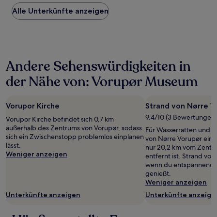
Preis
Alle Unterkünfte anzeigen
pro
Nacht,
der
in
den
letzten
Andere Sehenswürdigkeiten in
24 Stunden
für
der Nähe von: Vorupør Museum
einen
Aufenthalt
mit
Vorupor Kirche
Strand von Nørre V
1 Übernachtung
von
9.4/10 (3 Bewertungen)
Vorupor Kirche befindet sich 0,7 km
2 Erwachsenen
außerhalb des Zentrums von Vorupør, sodass
Für Wasserratten und St
gefunden
sich ein Zwischenstopp problemlos einplanen
von Nørre Vorupør ein to
wurde.
lässt.
nur 20,2 km vom Zentr
Preise
Weniger anzeigen
entfernt ist. Strand von K
und
wenn du entspannende
Verfügbarkeiten
genießt.
können
Weniger anzeigen
sich
ändern.
Unterkünfte anzeigen
Unterkünfte anzeige
Es
können