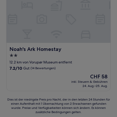
Noah's Ark Homestay
Noah's Ark Homestay
2.0-
Sterne-
12.2 km von Vorupør Museum entfernt
Unterkunft
7.2
7.2/10
Gut
(14 Bewertungen)
von
Der
CHF 58
10,
Preis
Gut,
inkl. Steuern & Gebühren
beträgt
24. Aug.–25. Aug.
(14
CHF 58
Bewertungen)
Dies
Dies ist der niedrigste Preis pro Nacht, der in den letzten 24 Stunden für
einen Aufenthalt mit 1 Übernachtung von 2 Erwachsenen gefunden
ist
wurde. Preise und Verfügbarkeiten können sich ändern. Es können
der
zusätzliche Bedingungen gelten.
niedrigste