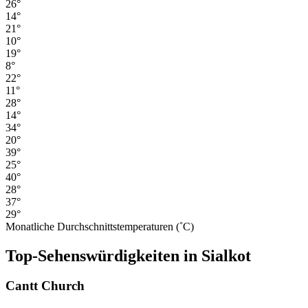
26°
14°
21°
10°
19°
8°
22°
11°
28°
14°
34°
20°
39°
25°
40°
28°
37°
29°
Monatliche Durchschnittstemperaturen (˚C)
Top-Sehenswürdigkeiten in Sialkot
Cantt Church