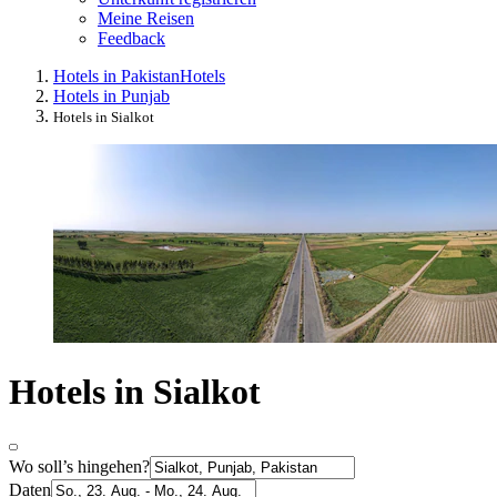
Meine Reisen
Feedback
Hotels in Pakistan
Hotels
Hotels in Punjab
Hotels in Sialkot
Hotels in Sialkot
Wo soll’s hingehen?
Daten