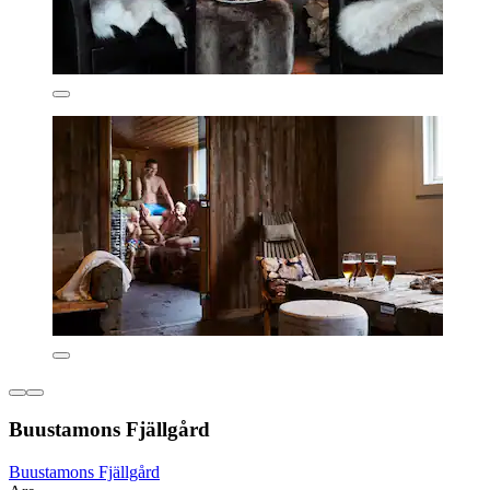
Buustamons Fjällgård
Buustamons Fjällgård