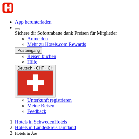
App herunterladen
Sichere dir Sofortrabatte dank Preisen für Mitglieder
Anmelden
Mehr zu Hotels.com Rewards
Posteingang
Reisen buchen
Hilfe
Deutsch · CHF · CH
Unterkunft registrieren
Meine Reisen
Feedback
Hotels in Schweden
Hotels
Hotels in Landeskreis Jamtland
Hotels in Åre