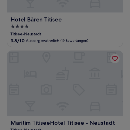
Hotel Bären Titisee
Hotel Bären Titisee
4.0-
Sterne-
Titisee-Neustadt
Unterkunft
9.8
9.8/10
Aussergewöhnlich
(19 Bewertungen)
von
10,
Maritim TitiseeHotel Titisee - Neustadt
Aussergewöhnlich,
(19
Bewertungen)
Maritim TitiseeHotel Titisee - Neustadt
Maritim TitiseeHotel Titisee - Neustadt