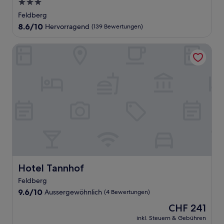
3.0-
Sterne-
Feldberg
Unterkunft
8.6
8.6/10
Hervorragend
(139 Bewertungen)
von
10,
Hotel Tannhof
Hervorragend,
(139
Bewertungen)
Hotel Tannhof
Hotel Tannhof
Feldberg
9.6
9.6/10
Aussergewöhnlich
(4 Bewertungen)
von
Der
CHF 241
10,
Preis
Aussergewöhnlich,
inkl. Steuern & Gebühren