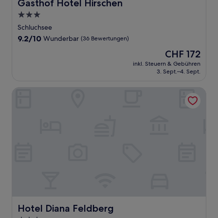
Gasthof Hotel Hirschen
Gasthof Hotel Hirschen
3.0-
Sterne-
Schluchsee
Unterkunft
9.2
9.2/10
Wunderbar
(36 Bewertungen)
von
Der
CHF 172
10,
Preis
Wunderbar,
inkl. Steuern & Gebühren
beträgt
3. Sept.–4. Sept.
(36
CHF 172
Bewertungen)
Hotel Diana Feldberg
Hotel Diana Feldberg
Hotel Diana Feldberg