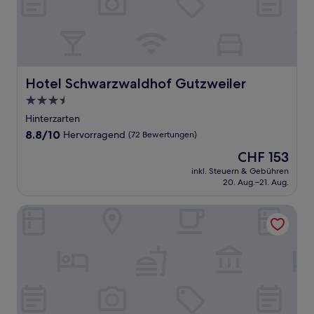
Hotel Schwarzwaldhof Gutzweiler
Hotel Schwarzwaldhof Gutzweiler
3.5-
Sterne-
Hinterzarten
Unterkunft
8.8
8.8/10
Hervorragend
(72 Bewertungen)
von
Der
CHF 153
10,
Preis
Hervorragend,
inkl. Steuern & Gebühren
beträgt
20. Aug.–21. Aug.
(72
CHF 153
Bewertungen)
Hotel Imbery