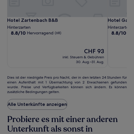
und
Verfügbarkeiten
können
sich
Hotel
Hotel
Hotel
Hotel Zartenbach B&B
Hotel Garni 
Hotel Zartenbach B&B
Hotel Garni 
ändern.
Zartenbach
Zartenbach
Garni
Hinterzarten
Hinterzarten
Es
B&B
B&B
Silberdistel
8.8
8.8
8.8/10
8.8/10
Hervorragend
He
(68)
können
von
von
zusätzliche
10,
10,
Bedingungen
Hervorragend,
Hervorrage
gelten.
Der
CHF 93
(68)
(41)
Preis
inkl. Steuern & Gebühren
beträgt
30. Aug.–31. Aug.
CHF 93
Dies
Dies ist der niedrigste Preis pro Nacht, der in den letzten 24 Stunden für
einen Aufenthalt mit 1 Übernachtung von 2 Erwachsenen gefunden
ist
wurde. Preise und Verfügbarkeiten können sich ändern. Es können
der
zusätzliche Bedingungen gelten.
niedrigste
Preis
Alle Unterkünfte anzeigen
pro
Nacht,
der
Probiere es mit einer anderen
in
den
Unterkunft als sonst in
letzten