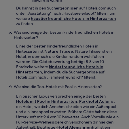
bewertet wurde.
Du kannst in den Suchergebnissen auf Hotels.com auch
unter „Ausstattung" nach „Haustiere erlaubt" filtern, um
weitere
haustierfreundliche Hotels in Hinterzarten
zu finden.
Was sind einige der besten kinderfreundlichen Hotels in
Hinterzarten?
Eines der besten kinderfreundlichen Hotels in
Hinterzarten ist
Nature Titisee
. Nature Titisee ist ein
Hotel, in dem sich die Kinder rundum wohlfühlen
werden. Die Gästebewertung beträgt 8.8 von 10.
Entdecke weitere
kinderfreundliche Hotels in
Hinterzarten
, indem du die Suchergebnisse auf
Hotels.com nach „Familienfreundlich" filterst.
Was sind die Top-Hotels mit Pool in Hinterzarten?
Ein bisschen Luxus versprechen einige der besten
Hotels mit Pool in Hinterzarten
.
Parkhotel Adler
ist
ein Hotel, wo dich Annehmlichkeiten wie ein Außenpool
und ein Innenpool erwarten. Frühere Gäste haben diese
Unterkunft mit 9.4 von 10 bewertet. Auch Vorteile wie ein
Full-Service-Wellnessbereich verschönern dir hier den
Aufenthalt.
Boutique-Hotel Alemannenhof
ist ein