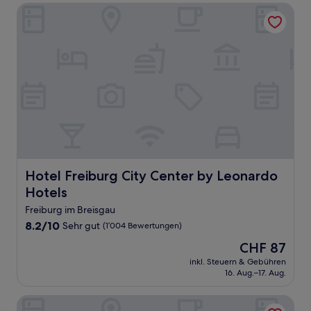
Hotel Freiburg City Center by Leonardo Hotels
Hotel Freiburg City Center by Leonardo Hotels
Hotel Freiburg City Center by Leonardo
Hotels
Freiburg im Breisgau
8.2
8.2/10
Sehr gut
(1’004 Bewertungen)
von
Der
CHF 87
10,
Preis
Sehr
inkl. Steuern & Gebühren
beträgt
16. Aug.–17. Aug.
gut,
CHF 87
(1’004
Bewertungen)
coucou Hotel