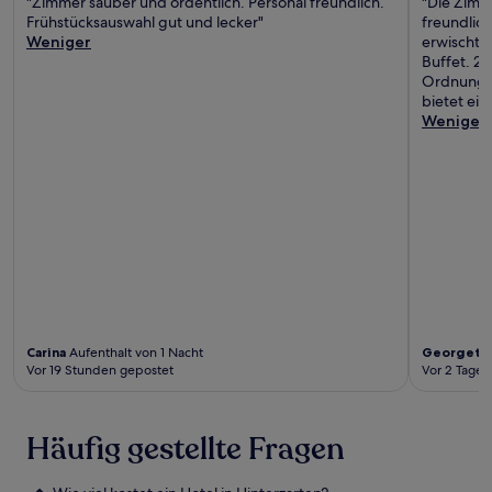
"Zimmer sauber und ordentlich. Personal freundlich.
"Die Zimm
Frühstücksauswahl gut und lecker"
freundlic
Weniger
erwischt, 
Buffet. 20
Ordnung. 
bietet eine
Weniger
Carina
Aufenthalt von 1 Nacht
Georgett
Vor 19 Stunden gepostet
Vor 2 Tagen
Häufig gestellte Fragen