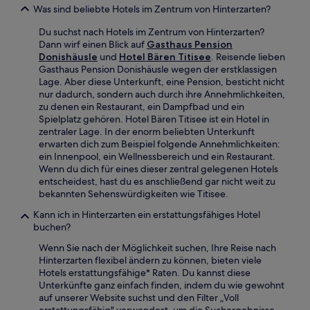
Was sind beliebte Hotels im Zentrum von Hinterzarten?
Du suchst nach Hotels im Zentrum von Hinterzarten?
Dann wirf einen Blick auf
Gasthaus Pension
Donishäusle
und
Hotel Bären Titisee
. Reisende lieben
Gasthaus Pension Donishäusle wegen der erstklassigen
Lage. Aber diese Unterkunft, eine Pension, besticht nicht
nur dadurch, sondern auch durch ihre Annehmlichkeiten,
zu denen ein Restaurant, ein Dampfbad und ein
Spielplatz gehören. Hotel Bären Titisee ist ein Hotel in
zentraler Lage. In der enorm beliebten Unterkunft
erwarten dich zum Beispiel folgende Annehmlichkeiten:
ein Innenpool, ein Wellnessbereich und ein Restaurant.
Wenn du dich für eines dieser zentral gelegenen Hotels
entscheidest, hast du es anschließend gar nicht weit zu
bekannten Sehenswürdigkeiten wie Titisee.
Kann ich in Hinterzarten ein erstattungsfähiges Hotel
buchen?
Wenn Sie nach der Möglichkeit suchen, Ihre Reise nach
Hinterzarten flexibel ändern zu können, bieten viele
Hotels erstattungsfähige* Raten. Du kannst diese
Unterkünfte ganz einfach finden, indem du wie gewohnt
auf unserer Website suchst und den Filter „Voll
erstattungsfähig" verwendest, um die Suchergebnisse