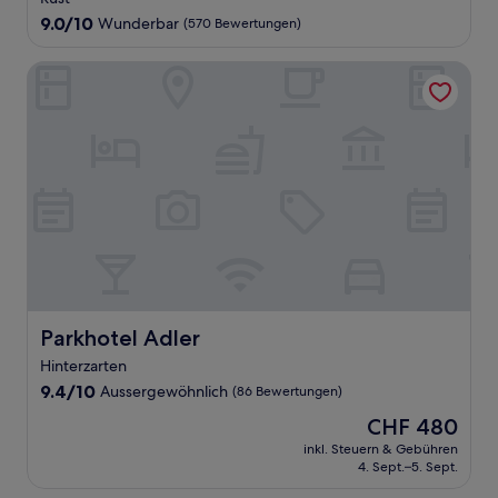
Unterkunft
9.0
9.0/10
Wunderbar
(570 Bewertungen)
von
10,
Parkhotel Adler
Wunderbar,
(570
Bewertungen)
Parkhotel Adler
Parkhotel Adler
Hinterzarten
9.4
9.4/10
Aussergewöhnlich
(86 Bewertungen)
von
Der
CHF 480
10,
Preis
Aussergewöhnlich,
inkl. Steuern & Gebühren
beträgt
4. Sept.–5. Sept.
(86
CHF 480
Bewertungen)