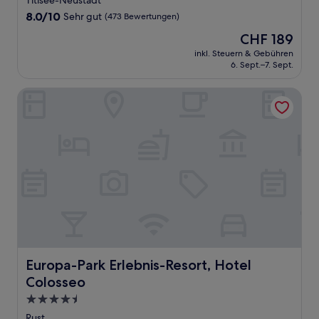
Titisee-Neustadt
8.0
8.0/10
Sehr gut
(473 Bewertungen)
von
Der
CHF 189
10,
Preis
Sehr
inkl. Steuern & Gebühren
beträgt
6. Sept.–7. Sept.
gut,
CHF 189
(473
Bewertungen)
Europa-Park Erlebnis-Resort, Hotel Colosseo
Europa-Park Erlebnis-Resort, Hotel Colosseo
Europa-Park Erlebnis-Resort, Hotel
Colosseo
4.5-
Sterne-
Rust