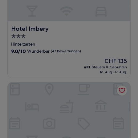
Hotel Imbery
Hotel Imbery
3.0-
Sterne-
Hinterzarten
Unterkunft
9.0
9.0/10
Wunderbar
(47 Bewertungen)
von
Der
CHF 135
10,
Preis
Wunderbar,
inkl. Steuern & Gebühren
beträgt
16. Aug.–17. Aug.
(47
CHF 135
Bewertungen)
Hotel Bären Titisee