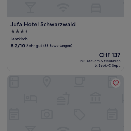
Jufa Hotel Schwarzwald
Jufa Hotel Schwarzwald
3.5-
Sterne-
Lenzkirch
Unterkunft
8.2
8.2/10
Sehr gut
(88 Bewertungen)
von
Der
CHF 137
10,
Preis
Sehr
inkl. Steuern & Gebühren
beträgt
6. Sept.–7. Sept.
gut,
CHF 137
(88
Bewertungen)
Nature Titisee