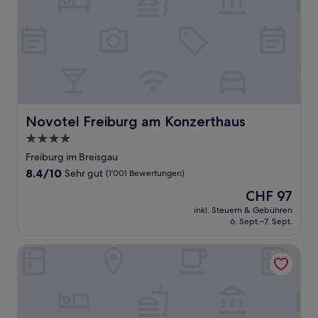
Novotel Freiburg am Konzerthaus
Novotel Freiburg am Konzerthaus
4.0-
Sterne-
Freiburg im Breisgau
Unterkunft
8.4
8.4/10
Sehr gut
(1’001 Bewertungen)
von
Der
CHF 97
10,
Preis
Sehr
inkl. Steuern & Gebühren
beträgt
6. Sept.–7. Sept.
gut,
CHF 97
(1’001
Bewertungen)
NATURION Hotel Hinterzarten