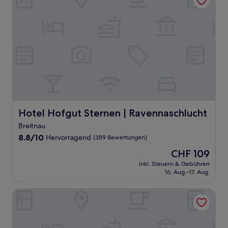
Hotel Hofgut Sternen | Ravennaschlucht
Hotel Hofgut Sternen | Ravennaschlucht
Breitnau
8.8
8.8/10
Hervorragend
(359 Bewertungen)
von
Der
CHF 109
10,
Preis
Hervorragend,
inkl. Steuern & Gebühren
beträgt
16. Aug.–17. Aug.
(359
CHF 109
Bewertungen)
Novotel Freiburg am Konzerthaus