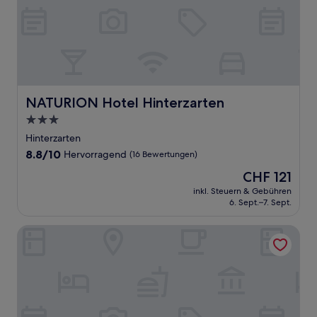
NATURION Hotel Hinterzarten
NATURION Hotel Hinterzarten
3.0-
Sterne-
Hinterzarten
Unterkunft
8.8
8.8/10
Hervorragend
(16 Bewertungen)
von
Der
CHF 121
10,
Preis
Hervorragend,
inkl. Steuern & Gebühren
beträgt
6. Sept.–7. Sept.
(16
CHF 121
Bewertungen)
Hotel Schwarzwaldhof Gutzweiler