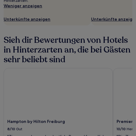
Hinterzarten.
Weniger anzeigen
Unterkünfte anzeigen
Unterkünfte anzeige
Sieh dir Bewertungen von Hotels
in Hinterzarten an, die bei Gästen
sehr beliebt sind
Hampton by Hilton Freiburg
Premier In
Hampton by Hilton Freiburg
Premier I
8/10
Gut
10/10
Herv