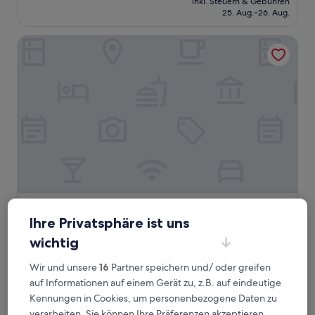
Wunderbar,
inkl. Steuern & Gebühren
beträgt
25. Aug.–26. Aug.
(77
CHF 140
Bewertungen)
VOYA Hotel
VOYA Hotel
VOYA Hotel
Ihre Privatsphäre ist uns
Ringsheim
wichtig
9.4
9.4/10
Aussergewöhnlich
(730 Bewertungen)
von
Der
CHF 96
Wir und unsere
16
Partner speichern und/ oder greifen
10,
Preis
Aussergewöhnlich,
inkl. Steuern & Gebühren
auf Informationen auf einem Gerät zu, z.B. auf eindeutige
beträgt
25. Aug.–26. Aug.
(730
Kennungen in Cookies, um personenbezogene Daten zu
CHF 96
Bewertungen)
verarbeiten. Sie können Ihre Präferenzen akzeptieren