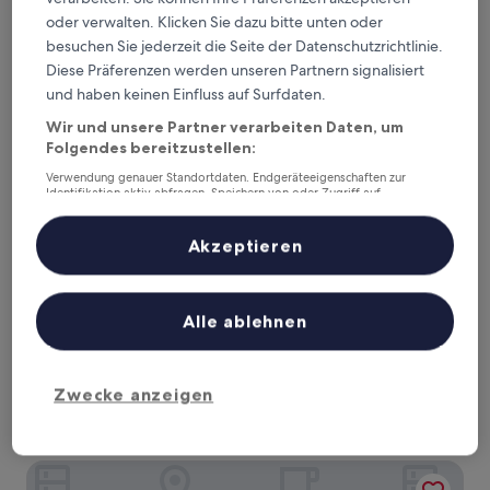
MOXY Rust
oder verwalten. Klicken Sie dazu bitte unten oder
besuchen Sie jederzeit die Seite der Datenschutzrichtlinie.
Diese Präferenzen werden unseren Partnern signalisiert
und haben keinen Einfluss auf Surfdaten.
Wir und unsere Partner verarbeiten Daten, um
Folgendes bereitzustellen:
Verwendung genauer Standortdaten. Endgeräteeigenschaften zur
Identifikation aktiv abfragen. Speichern von oder Zugriff auf
Informationen auf einem Endgerät. Personalisierte Werbung und
Inhalte, Messung von Werbeleistung und der Performance von Inhalten,
Zielgruppenforschung sowie Entwicklung und Verbesserung von
Akzeptieren
Angeboten.
MOXY Rust
MOXY Rust
Liste der Partner (Lieferanten)
3.5-
Alle ablehnen
Sterne-
Rust
Unterkunft
9.0
9.0/10
Wunderbar
(1’000 Bewertungen)
von
Der
CHF 119
10,
Zwecke anzeigen
Preis
Wunderbar,
inkl. Steuern & Gebühren
beträgt
23. Aug.–24. Aug.
(1’000
CHF 119
Bewertungen)
Hotel Hofgut Sternen | Ravennaschlucht