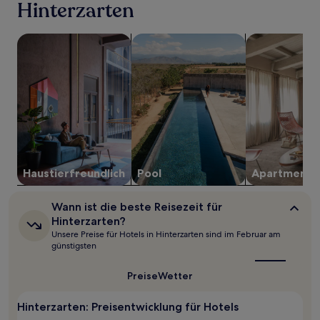
Hinterzarten
24 Stunden
für
einen
Suche nach haustierfreundlichen Unterkünften
Suche nach Unterkünften mit Pool
Suche nach A
Aufenthalt
mit
1 Übernachtung
von
2 Erwachsenen
gefunden
wurde.
Preise
und
Verfügbarkeiten
Haustier­freundlich
Pool
Apartment
können
sich
ändern.
Wann
Wann ist die beste Reisezeit für
Es
ist
Hinterzarten?
können
die
Unsere Preise für Hotels in Hinterzarten sind im Februar am
zusätzliche
beste
günstigsten
Bedingungen
Reisezeit
für
gelten.
Hinterzarten?
Preise
Wetter
Hinterzarten: Preisentwicklung für Hotels