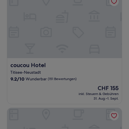
coucou Hotel
coucou Hotel
Titisee-Neustadt
9.2
9.2/10
Wunderbar
(151 Bewertungen)
von
Der
CHF 155
10,
Preis
Wunderbar,
inkl. Steuern & Gebühren
beträgt
31. Aug.–1. Sept.
(151
CHF 155
Bewertungen)
Hotel Höhengasthof Grüner Baum