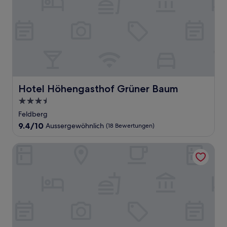
Hotel Höhengasthof Grüner Baum
Hotel Höhengasthof Grüner Baum
3.5-
Sterne-
Feldberg
Unterkunft
9.4
9.4/10
Aussergewöhnlich
(18 Bewertungen)
von
10,
Jufa Hotel Schwarzwald
Aussergewöhnlich,
(18
Bewertungen)