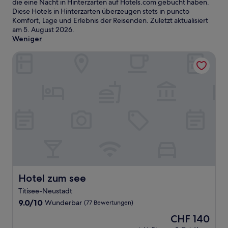
die eine Nacht in Hinterzarten auf Hotels.com gebucht haben.
Diese Hotels in Hinterzarten überzeugen stets in puncto
Komfort, Lage und Erlebnis der Reisenden. Zuletzt aktualisiert
am
5. August 2026
.
Weniger
Hotel zum see
Hotel zum see
Hotel zum see
Titisee-Neustadt
9.0
9.0/10
Wunderbar
(77 Bewertungen)
von
Der
CHF 140
10,
Preis