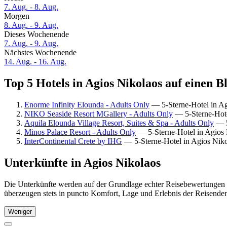
7. Aug. - 8. Aug.
Morgen
8. Aug. - 9. Aug.
Dieses Wochenende
7. Aug. - 9. Aug.
Nächstes Wochenende
14. Aug. - 16. Aug.
Top 5 Hotels in Agios Nikolaos auf einen B
Enorme Infinity Elounda - Adults Only
— 5-Sterne-Hotel in Ag
NIKO Seaside Resort MGallery - Adults Only
— 5-Sterne-Hote
Aquila Elounda Village Resort, Suites & Spa - Adults Only
— 5
Minos Palace Resort - Adults Only
— 5-Sterne-Hotel in Agios 
InterContinental Crete by IHG
— 5-Sterne-Hotel in Agios Nik
Unterkünfte in Agios Nikolaos
Die Unterkünfte werden auf der Grundlage echter Reisebewertungen u
überzeugen stets in puncto Komfort, Lage und Erlebnis der Reisenden.
Weniger