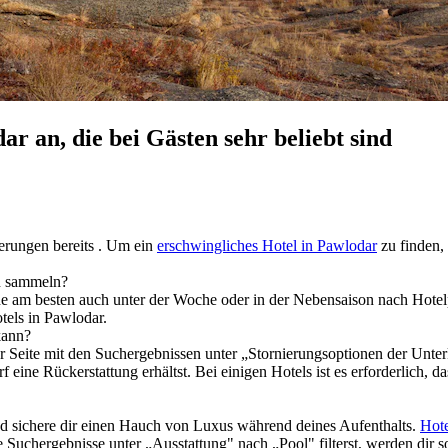
r an, die bei Gästen sehr beliebt sind
derungen bereits . Um ein
erschwingliches Hotel in Pawlodar
zu finden, 
n sammeln?
he am besten auch unter der Woche oder in der Nebensaison nach Hote
tels in Pawlodar.
kann?
r Seite mit den Suchergebnissen unter „Stornierungsoptionen der Unterk
rf eine Rückerstattung erhältst. Bei einigen Hotels ist es erforderlich, 
d sichere dir einen Hauch von Luxus während deines Aufenthalts.
Hot
 Suchergebnisse unter „Ausstattung" nach „Pool" filterst, werden dir s