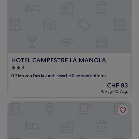
HOTEL CAMPESTRE LA MANOLA
HOTEL CAMPESTRE LA MANOLA
2.5-
Sterne-
0.7 km von Das kolumbianische Santorini entfernt
Unterkunft
Der
CHF 83
Preis
9. Aug.–10. Aug.
beträgt
CHF 83
Hotel Dellhar Americano By Del Toro