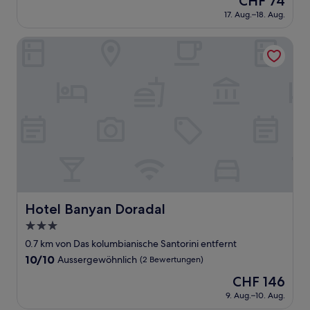
CHF 74
10,
Preis
(4
17. Aug.–18. Aug.
beträgt
Bewertungen)
CHF 74
Hotel Banyan Doradal
Hotel Banyan Doradal
Hotel Banyan Doradal
3.0-
Sterne-
0.7 km von Das kolumbianische Santorini entfernt
Unterkunft
10.0
10/10
Aussergewöhnlich
(2 Bewertungen)
von
Der
CHF 146
10,
Preis
Aussergewöhnlich,
9. Aug.–10. Aug.
beträgt
(2