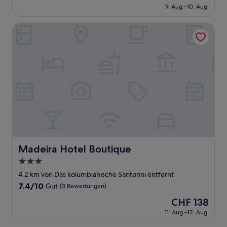
Preis
Aussergewöhnlich,
9. Aug.–10. Aug.
beträgt
(4
CHF 144
Bewertungen)
Madeira Hotel Boutique
Madeira Hotel Boutique
Madeira Hotel Boutique
3.0-
Sterne-
4.2 km von Das kolumbianische Santorini entfernt
Unterkunft
7.4
7.4/10
Gut
(3 Bewertungen)
von
Der
CHF 138
10,
Preis
Gut,
11. Aug.–12. Aug.
beträgt
(3