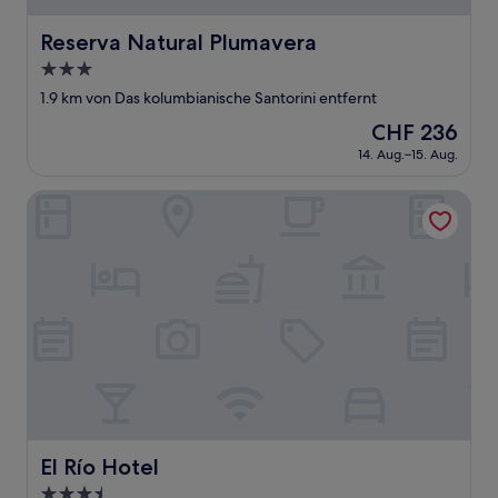
Reserva Natural Plumavera
Reserva Natural Plumavera
3.0-
Sterne-
1.9 km von Das kolumbianische Santorini entfernt
Unterkunft
Der
CHF 236
Preis
14. Aug.–15. Aug.
beträgt
CHF 236
El Río Hotel
El Río Hotel
El Río Hotel
3.5-