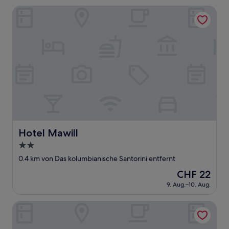
CHF 146
Bewertungen)
Hotel Mawill
Hotel Mawill
Hotel Mawill
2.0-
Sterne-
0.4 km von Das kolumbianische Santorini entfernt
Unterkunft
Der
CHF 22
Preis
9. Aug.–10. Aug.
beträgt
CHF 22
HOTEL CAMPESTRE LA MANOLA