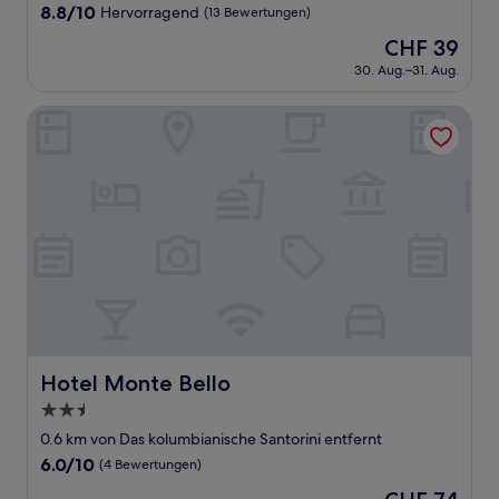
Unterkunft
8.8
8.8/10
Hervorragend
(13 Bewertungen)
von
Der
CHF 39
10,
Preis
Hervorragend,
30. Aug.–31. Aug.
beträgt
(13
CHF 39
Bewertungen)
Hotel Monte Bello
Hotel Monte Bello
Hotel Monte Bello
2.5-
Sterne-
0.6 km von Das kolumbianische Santorini entfernt
Unterkunft
6.0
6.0/10
(4 Bewertungen)
von
Der