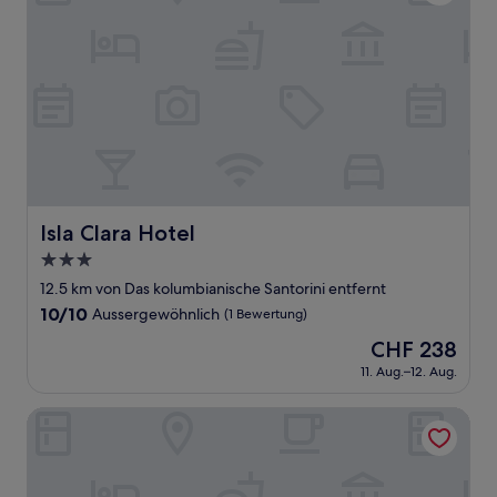
Isla Clara Hotel
Isla Clara Hotel
3.0-
Sterne-
12.5 km von Das kolumbianische Santorini entfernt
Unterkunft
10.0
10/10
Aussergewöhnlich
(1 Bewertung)
von
Der
CHF 238
10,
Preis
Aussergewöhnlich,
11. Aug.–12. Aug.
beträgt
(1
CHF 238
Bewertung)
Tigrillo Rio Claroby LosColoresEcoparque