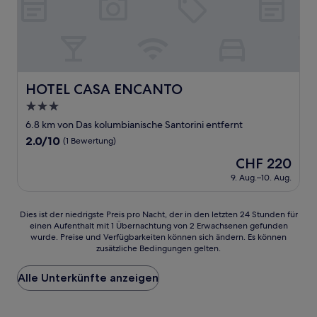
HOTEL CASA ENCANTO
HOTEL CASA ENCANTO
3.0-
Sterne-
6.8 km von Das kolumbianische Santorini entfernt
Unterkunft
2.0
2.0/10
(1 Bewertung)
von
Der
CHF 220
10,
Preis
(1
9. Aug.–10. Aug.
beträgt
Bewertung)
CHF 220
Dies
Dies ist der niedrigste Preis pro Nacht, der in den letzten 24 Stunden für
einen Aufenthalt mit 1 Übernachtung von 2 Erwachsenen gefunden
ist
wurde. Preise und Verfügbarkeiten können sich ändern. Es können
der
zusätzliche Bedingungen gelten.
niedrigste
Preis
Alle Unterkünfte anzeigen
pro
Nacht,
der
in