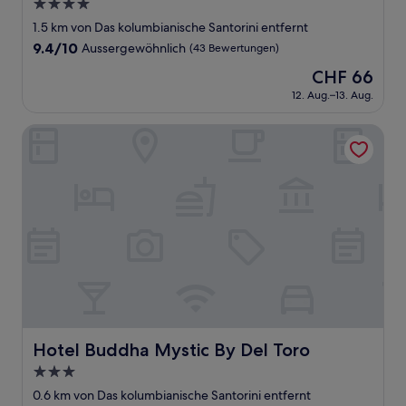
4.0-
Sterne-
1.5 km von Das kolumbianische Santorini entfernt
Unterkunft
9.4
9.4/10
Aussergewöhnlich
(43 Bewertungen)
von
Der
CHF 66
10,
Preis
Aussergewöhnlich,
12. Aug.–13. Aug.
beträgt
(43
CHF 66
Bewertungen)
Hotel Buddha Mystic By Del Toro
Hotel Buddha Mystic By Del Toro
Hotel Buddha Mystic By Del Toro
3.0-
Sterne-
0.6 km von Das kolumbianische Santorini entfernt