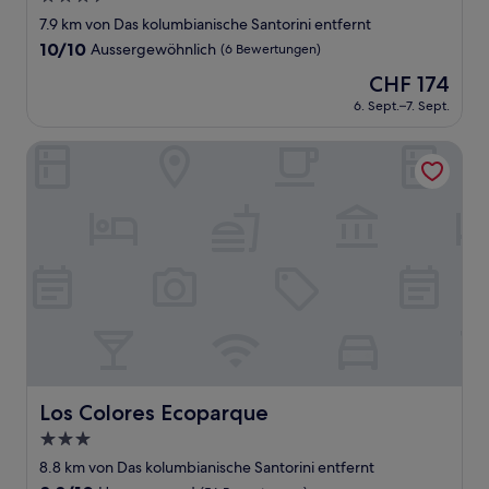
Sterne-
7.9 km von Das kolumbianische Santorini entfernt
Unterkunft
10.0
10/10
Aussergewöhnlich
(6 Bewertungen)
von
Der
CHF 174
10,
Preis
Aussergewöhnlich,
6. Sept.–7. Sept.
beträgt
(6
CHF 174
Bewertungen)
Los Colores Ecoparque
Los Colores Ecoparque
Los Colores Ecoparque
3.0-
Sterne-
8.8 km von Das kolumbianische Santorini entfernt
Unterkunft