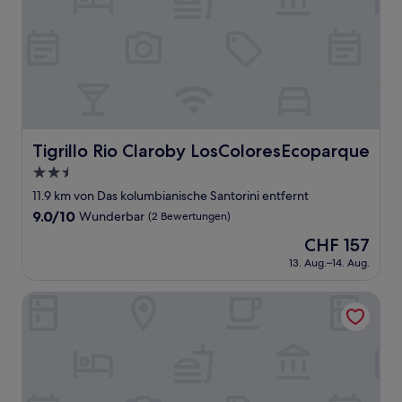
Tigrillo Rio Claroby LosColoresEcoparque
Tigrillo Rio Claroby LosColoresEcoparque
2.5-
Sterne-
11.9 km von Das kolumbianische Santorini entfernt
Unterkunft
9.0
9.0/10
Wunderbar
(2 Bewertungen)
von
Der
CHF 157
10,
Preis
Wunderbar,
13. Aug.–14. Aug.
beträgt
(2
CHF 157
Bewertungen)
HOTEL CASA ENCANTO