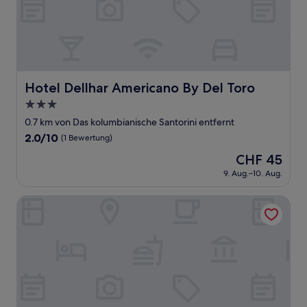
Hotel Dellhar Americano By Del Toro
Hotel Dellhar Americano By Del Toro
3.0-
Sterne-
0.7 km von Das kolumbianische Santorini entfernt
Unterkunft
2.0
2.0/10
(1 Bewertung)
von
Der
CHF 45
10,
Preis
(1
9. Aug.–10. Aug.
beträgt
Bewertung)
CHF 45
Aldea Bella Boutique