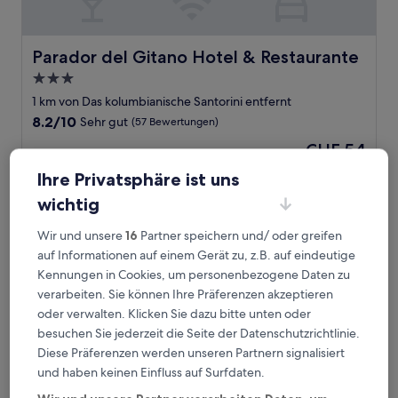
Parador del Gitano Hotel & Restaurante
Parador del Gitano Hotel & Restaurante
3.0-
Sterne-
1 km von Das kolumbianische Santorini entfernt
Unterkunft
8.2
8.2/10
Sehr gut
(57 Bewertungen)
von
Der
CHF 54
10,
Preis
Sehr
9. Aug.–10. Aug.
Ihre Privatsphäre ist uns
beträgt
gut,
CHF 54
(57
wichtig
El Bosque Boutique Hotel
Bewertungen)
Wir und unsere
16
Partner speichern und/ oder greifen
auf Informationen auf einem Gerät zu, z.B. auf eindeutige
Kennungen in Cookies, um personenbezogene Daten zu
verarbeiten. Sie können Ihre Präferenzen akzeptieren
oder verwalten. Klicken Sie dazu bitte unten oder
besuchen Sie jederzeit die Seite der Datenschutzrichtlinie.
Diese Präferenzen werden unseren Partnern signalisiert
und haben keinen Einfluss auf Surfdaten.