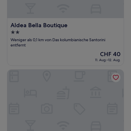
Aldea Bella Boutique
Aldea Bella Boutique
2.0-
Sterne-
Weniger als 0,1 km von Das kolumbianische Santorini
Unterkunft
entfernt
Der
CHF 40
Preis
11. Aug.–12. Aug.
beträgt
CHF 40
Reserva Natural Plumavera