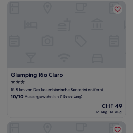
CHF 138
Bewertungen)
Glamping Río Claro
Glamping Río Claro
Glamping Río Claro
3.0-
Sterne-
15.8 km von Das kolumbianische Santorini entfernt
Unterkunft
10.0
10/10
Aussergewöhnlich
(1 Bewertung)
von
Der
CHF 49
10,
Preis
Aussergewöhnlich,
12. Aug.–13. Aug.
beträgt
(1
CHF 49
Bewertung)
Isla Clara Hotel