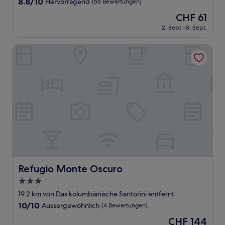
8.8
8.8/10
Hervorragend
(56 Bewertungen)
von
Der
CHF 61
10,
Preis
Hervorragend,
2. Sept.–3. Sept.
beträgt
(56
CHF 61
Bewertungen)
Refugio Monte Oscuro
Refugio Monte Oscuro
Refugio Monte Oscuro
3.0-
Sterne-
19.2 km von Das kolumbianische Santorini entfernt
Unterkunft
10.0
10/10
Aussergewöhnlich
(4 Bewertungen)
von
Der
CHF 144
10,