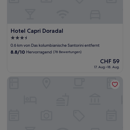
Hotel Capri Doradal
Hotel Capri Doradal
3.5-
Sterne-
0.6 km von Das kolumbianische Santorini entfernt
Unterkunft
8.8
8.8/10
Hervorragend
(78 Bewertungen)
von
Der
CHF 59
10,
Preis
Hervorragend,
17. Aug.–18. Aug.
beträgt
(78
CHF 59
Bewertungen)
Parador del Gitano Hotel & Restaurante