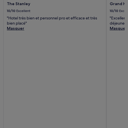
The Stanley
Grand Hy
10/10
Excellent
10/10
Excel
"Hotel très bien et personnel pro et efficace et très
"Excellent
bien placé"
déjeuner c
Masquer
Masquer