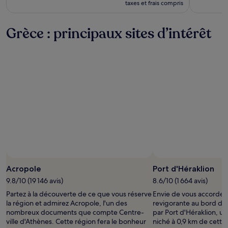
de CHF 1'890
taxes et frais compris
de
CHF 2'327,
voir
Grèce : principaux sites d’intérêt
plus
d’informations
sur
le
tarif
standard.
Acropole
Port d'Héraklion
9.8/10 (19 146 avis)
8.6/10 (1 664 avis)
Partez à la découverte de ce que vous réserve
Envie de vous accorder
la région et admirez Acropole, l'un des
revigorante au bord de l
nombreux documents que compte Centre-
par Port d'Héraklion, un
ville d'Athènes. Cette région fera le bonheur
niché à 0,9 km de cette