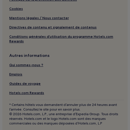
Sivota : Appartements à louer
Antiparos : hôtels
Cookies
Agia Pelagia : Maison d’hôtes
Mentions légales / Nous contacter
Kriopigi : hôtels
Directives de contenu et signalement de contenus
Hanioti : hôtels Hôtels de plage
Conditions générales d’utilisation du programme Hotels.com
Rewards
Sithonia : hôtels 5 étoiles
Sithonia : hôtels
Autres informations
Neos Marmaras : Maison d’hôtes
Qui sommes-nous ?
Nei Pori : hôtels
Emplois
Faliraki : hôtels Hôtels tout compris
Guides de voyage
Plage d'Ialyssos : Villas
Hotels.com Rewards
Milos : hôtels
Mykonos : hôtels Hôtels familiaux
* Certains hôtels vous demandent d’annuler plus de 24 heures avant
l’arrivée. Consultez le site pour en savoir plus.
Mykonos : hôtels
© 2026 Hotels.com, L.P., une entreprise d’Expedia Group. Tous droits
réservés. Hotels.com et le logo Hotels.com sont des marques
Syros : hôtels
commerciales ou des marques déposées d’Hotels.com, L.P