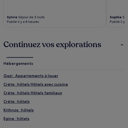
Sylvie
Séjour de 3 nuits
Sophie
Séj
Publié il y a 8 heures
Publié il y 
Continuez vos explorations
Hébergements
Gazi : Appartements à louer
Crète : hôtels Hôtels avec cuisine
Crète : hôtels Hôtels familiaux
Crète : hôtels
Kithnos : hôtels
Egine : hôtels
Corfou : Appart’hôtels