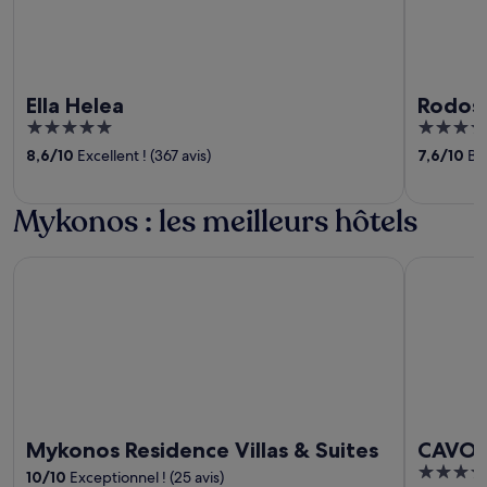
Ella Helea
Rodos 
5
5
out
out
8,6
/
10
Excellent ! (367 avis)
7,6
/
10
Bie
of
of
5
5
Mykonos : les meilleurs hôtels
Mykonos Residence Villas & Suites
CAVO TA
Mykonos Residence Villas & Suites
CAVO
5
10
/
10
Exceptionnel ! (25 avis)