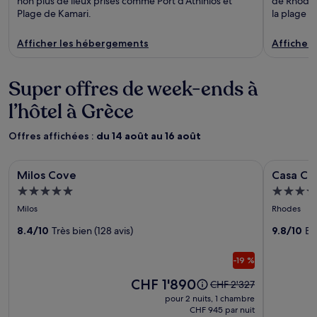
non plus de lieux prisés comme Port d'Athinios et
de Rhodes
Plage de Kamari.
la plage e
Afficher les hébergements
Afficher
Super offres de week-ends à
l’hôtel à Grèce
Offres affichées :
du 14 août au 16 août
Galerie
Milos Cove
Galerie
Casa Cook
Milos Cove
Casa Co
d’images
d’image
Hébergement
Héberg
de
de
5.0 étoiles
5.0 étoil
Milos
Rhodes
l’hébergement
l’héber
Milos
8.4/10
Très bien (128 avis)
Casa
9.8/10
Ex
Cove
Cook
-19 %
Rhodes
Le
CHF 1'890
Le
CHF 2'327
prix
prix
pour 2 nuits, 1 chambre
est
était
CHF 945 par nuit