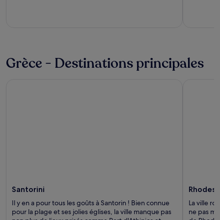
out
of
5
Grèce - Destinations principales
Santorini
Rhodes
Santorini
Rhodes
Il y en a pour tous les goûts à Santorin ! Bien connue
La ville r
pour la plage et ses jolies églises, la ville manque pas
ne pas ma