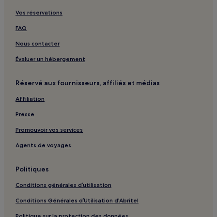
Vos réservations
Rhodes : Villas
Rhodes : hôtels 4 étoiles
FAQ
Rhodes : hôtels 5 étoiles
Nous contacter
Rhodes : hôtels Hôtels de plage
Évaluer un hébergement
Rhodes : hôtels Hôtels familiaux
Réservé aux fournisseurs, affiliés et médias
Rhodes : hôtels
Affiliation
Samos : hôtels 2 étoiles
Presse
Spetses : hôtels
Santorin : Villas
Promouvoir vos services
Santorin : hôtels Hôtels avec spa
Agents de voyages
Santorin : hôtels
Politiques
Tinos : hôtels 2 étoiles
Conditions générales d’utilisation
Tinos : hôtels Hôtels de plage
Conditions Générales d’Utilisation d’Abritel
Kalamata : hôtels Hôtels avec spa
Politique sur la protection des données