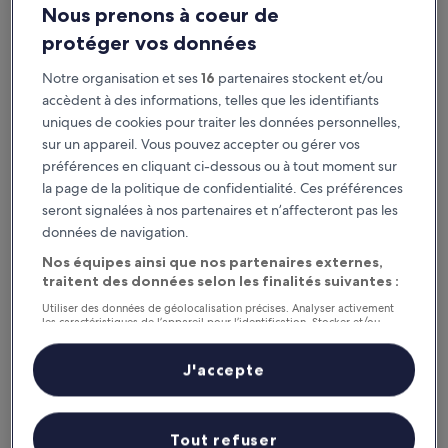
Nous prenons à coeur de
7 août - 9 août
14 août - 16 août
protéger vos données
Grèce : où séjourner ?
Notre organisation et ses
16
partenaires stockent et/ou
Santorin : les meilleurs hôtels
accèdent à des informations, telles que les identifiants
uniques de cookies pour traiter les données personnelles,
Cresanto Luxury Suites
Hotel Sunn
sur un appareil. Vous pouvez accepter ou gérer vos
préférences en cliquant ci-dessous ou à tout moment sur
la page de la politique de confidentialité. Ces préférences
seront signalées à nos partenaires et n’affecteront pas les
données de navigation.
Nos équipes ainsi que nos partenaires externes,
traitent des données selon les finalités suivantes :
Cresanto Luxury Suites
Hotel 
Utiliser des données de géolocalisation précises. Analyser activement
les caractéristiques de l’appareil pour l’identification. Stocker et/ou
5
9,6
/
10
Exc
accéder à des informations sur un appareil. Publicités et contenu
out
personnalisés, mesure de performance des publicités et du contenu,
9,6
/
10
Exceptionnel ! (399 avis)
études d’audience et développement de services.
J'accepte
of
Liste de nos partenaires (fournisseurs)
VOIR PLUS D’HÉBERGEMENTS
5
Athènes (et environs) : les
meilleurs hôtels
Tout refuser