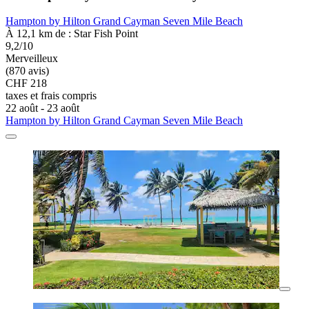
Hampton by Hilton Grand Cayman Seven Mile Beach
À 12,1 km de : Star Fish Point
9,2/10
Merveilleux
(870 avis)
CHF 218
taxes et frais compris
22 août - 23 août
Hampton by Hilton Grand Cayman Seven Mile Beach