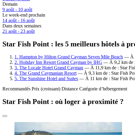
Demain
9 août - 10 août
Le week-end prochain
14 août - 16 août
Dans deux semaines
21 août - 23 août
Star Fish Point : les 5 meilleurs hôtels à p
1. Hampton by Hilton Grand Cayman Seven Mile Beach
— À 12
2. Holiday Inn Resort Grand Cayman by IHG
— À 9,2 km de : S
3. The Locale Hotel Grand Cayman
— À 11,9 km de : Star Fish
4. The Grand Caymanian Resort
— À 9,3 km de : Star Fish Poin
5. The Sunshine Hotel and Suites
— À 11 km de : Star Fish Poin
Recommandés
Prix (croissant)
Distance
Catégorie d’hébergement
Star Fish Point : où loger à proximité ?