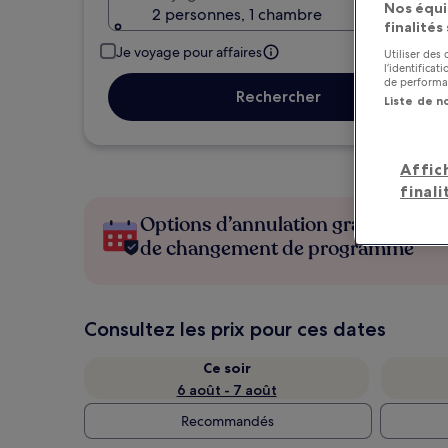
Nos équi
2 personnes, 1 chambre
finalités
Je voyage pour affaires
Utiliser des
l’identifica
de performan
Rechercher
Liste de n
Affic
finali
Options d’annulation gratuite en c
de changement de programme
Consultez les prix pour ces dates
Ce soir
6 août - 7 août
Recommandés