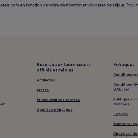
els.com en fonction de votre destination et vos dates de séjour. Pour trou
Réservé aux fournisseurs,
Politiques
affiliés et médias
Conditions gé
Affiliation
Conditions Gé
d’Abritel
Presse
Politique sur
Promouvoir vos services
ent
données
Agents de voyages
Cookies
Mentions lég
Directives d