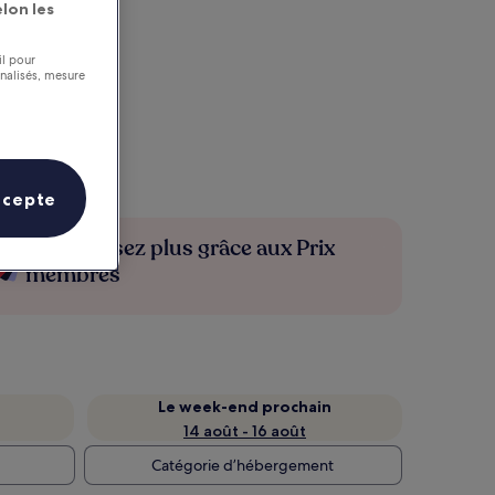
lon les
il pour
nnalisés, mesure
ccepte
Économisez plus grâce aux Prix
membres
Le week-end prochain
14 août - 16 août
Catégorie d’hébergement