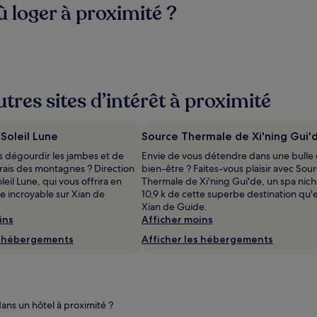
 loger à proximité ?
tres sites d’intérêt à proximité
oleil Lune
Source Thermale de Xi'ning Gui'
s dégourdir les jambes et de
Envie de vous détendre dans une bulle
r frais des montagnes ? Direction
bien-être ? Faites-vous plaisir avec Sou
il Lune, qui vous offrira en
Thermale de Xi'ning Gui'de, un spa nich
e incroyable sur Xian de
10,9 k de cette superbe destination qu'
Xian de Guide.
ins
Afficher moins
s hébergements
Afficher les hébergements
ans un hôtel à proximité ?