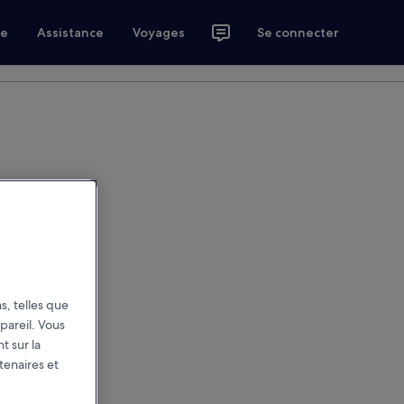
ce
Assistance
Voyages
Se connecter
s, telles que
pareil. Vous
t sur la
tenaires et