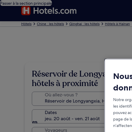
Passer à la section principale
Hôtels
Chine : les hôtels
Qinghai : les hôtels
Hôtels à Haïnan
Réservoir de Longyangxia :
Nous
hôtels à proximité
don
Où allez-vous ?
Notre orga
les identi
Dates
pouvez ac
jeu. 20 août - ven. 21 août
page de la
n’affecter
Voyageurs