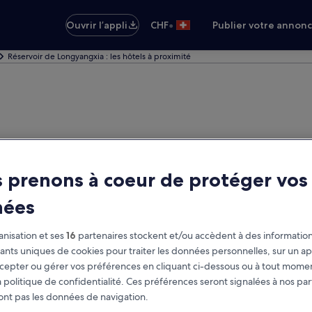
•
Ouvrir l’appli
CHF
Publier votre annon
Réservoir de Longyangxia : les hôtels à proximité
 prenons à coeur de protéger vos
nées
nisation et ses
16
partenaires stockent et/ou accèdent à des information
fiants uniques de cookies pour traiter les données personnelles, sur un ap
cepter ou gérer vos préférences en cliquant ci-dessous ou à tout momen
 politique de confidentialité. Ces préférences seront signalées à nos par
ont pas les données de navigation.