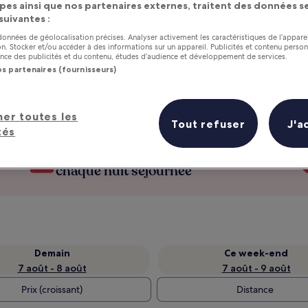
pes ainsi que nos partenaires externes, traitent des données se
 suivantes :
 données de géolocalisation précises. Analyser activement les caractéristiques de l’appare
tion. Stocker et/ou accéder à des informations sur un appareil. Publicités et contenu perso
ce des publicités et du contenu, études d’audience et développement de services.
os partenaires (fournisseurs)
her toutes les
Tout refuser
J'a
tés
as
Gagnez des récompenses pour
chaque nuit séjournée
Demain
Ce week-end
7 août - 8 août
7 août - 9 août
Prix (croissant)
Distance