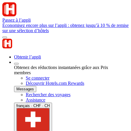
Passez à l’appli
Économisez encore plus sur l’appli : obtenez jusqu’à 10 % de remise
sur une sélection d’hôtels
Obtenir l’appli
Obtenez des réductions instantanées grâce aux Prix
membres
Se connecter
Découvrir Hotels.com Rewards
Messages
Rechercher des voyages
Assistance
français · CHF · CH