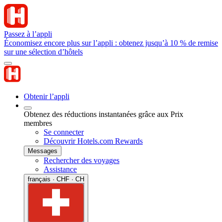
Passez à l’appli
Économisez encore plus sur l’appli : obtenez jusqu’à 10 % de remise
sur une sélection d’hôtels
Obtenir l’appli
Obtenez des réductions instantanées grâce aux Prix
membres
Se connecter
Découvrir Hotels.com Rewards
Messages
Rechercher des voyages
Assistance
français · CHF · CH