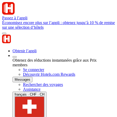
Passez à l’appli
Économisez encore plus sur l’appli : obtenez jusqu’à 10 % de remise
sur une sélection d’hôtels
Obtenir l’appli
Obtenez des réductions instantanées grâce aux Prix
membres
Se connecter
Découvrir Hotels.com Rewards
Messages
Rechercher des voyages
Assistance
français · CHF · CH