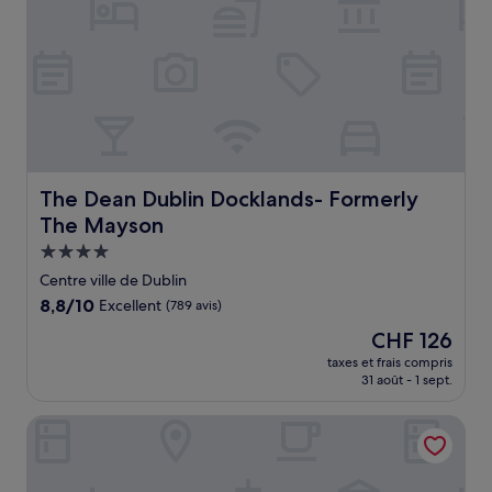
The Dean Dublin Docklands- Formerly The Mayson
The Dean Dublin Docklands- Formerly
The Mayson
Hébergement
4.0 étoiles
Centre ville de Dublin
8.8
8,8/10
Excellent
(789 avis)
sur
Le
CHF 126
10,
nouveau
Excellent,
taxes et frais compris
prix
31 août - 1 sept.
(789 avis)
est
de
Clontarf Castle Hotel
CHF 126