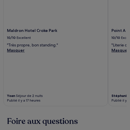
Maldron Hotel Croke Park
Point A D
10/10
Excellent
10/10
Excel
"Très propre, bon standing."
"Literie d
Masquer
Masquer
Yoan
Séjour de 2 nuits
Stéphanie
Publié il y a 17 heures
Publié il y a
Foire aux questions