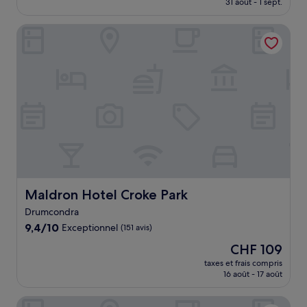
31 août - 1 sept.
(2 271 avis)
est
de
Maldron Hotel Croke Park
CHF 176
Maldron Hotel Croke Park
Maldron Hotel Croke Park
Drumcondra
9.4
9,4/10
Exceptionnel
(151 avis)
sur
Le
CHF 109
10,
nouveau
Exceptionnel,
taxes et frais compris
prix
16 août - 17 août
(151 avis)
est
de
Clayton Hotel Dublin Airport Central