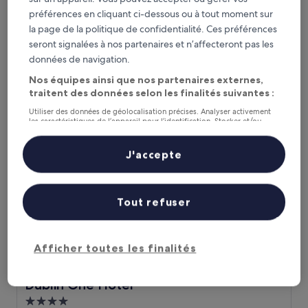
Hébergement
préférences en cliquant ci-dessous ou à tout moment sur
2.0 étoiles
Centre ville de Dublin
la page de la politique de confidentialité. Ces préférences
8.6
8,6/10
seront signalées à nos partenaires et n’affecteront pas les
Excellent
(1 309 avis)
sur
données de navigation.
Le
CHF 101
10,
nouveau
Nos équipes ainsi que nos partenaires externes,
Excellent,
taxes et frais compris
prix
16 août - 17 août
(1 309 avis)
traitent des données selon les finalités suivantes :
est
Utiliser des données de géolocalisation précises. Analyser activement
de
Dublin One Hotel
les caractéristiques de l’appareil pour l’identification. Stocker et/ou
CHF 101
accéder à des informations sur un appareil. Publicités et contenu
personnalisés, mesure de performance des publicités et du contenu,
études d’audience et développement de services.
J'accepte
Liste de nos partenaires (fournisseurs)
Tout refuser
Afficher toutes les finalités
Dublin One Hotel
Dublin One Hotel
Hébergement