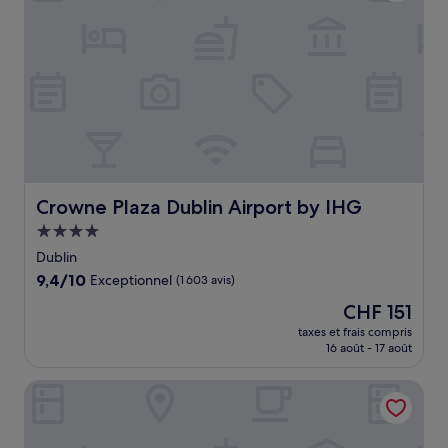
Crowne Plaza Dublin Airport by IHG
Crowne Plaza Dublin Airport by IHG
Hébergement
4.0 étoiles
Dublin
9.4
9,4/10
Exceptionnel
(1 603 avis)
sur
Le
CHF 151
10,
nouveau
Exceptionnel,
taxes et frais compris
prix
16 août - 17 août
(1 603 avis)
est
de
The Dean Dublin Docklands- Formerly The Mayson
CHF 151