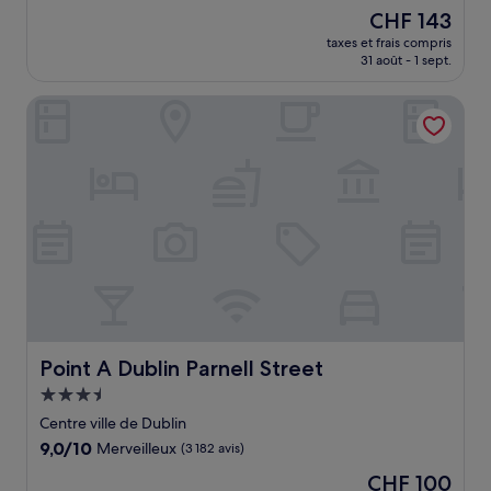
sur
Le
CHF 143
10,
nouveau
Merveilleux,
taxes et frais compris
prix
31 août - 1 sept.
(1 683 avis)
est
de
Point A Dublin Parnell Street
CHF 143
Point A Dublin Parnell Street
Point A Dublin Parnell Street
Hébergement
3.5 étoiles
Centre ville de Dublin
9.0
9,0/10
Merveilleux
(3 182 avis)
sur
Le
CHF 100
10,