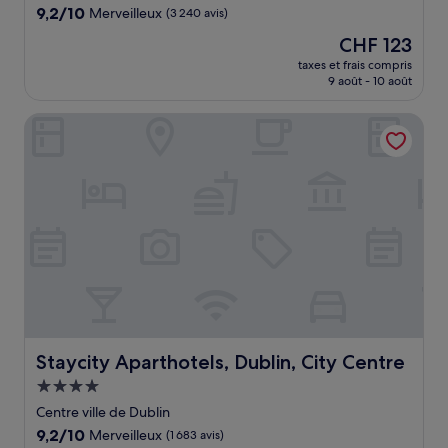
9.2
9,2/10
Merveilleux
(3 240 avis)
sur
Le
CHF 123
10,
nouveau
Merveilleux,
taxes et frais compris
prix
9 août - 10 août
(3 240 avis)
est
de
Staycity Aparthotels, Dublin, City Centre
CHF 123
Staycity Aparthotels, Dublin, City Centre
Staycity Aparthotels, Dublin, City Centre
Hébergement
4.0 étoiles
Centre ville de Dublin
9.2
9,2/10
Merveilleux
(1 683 avis)