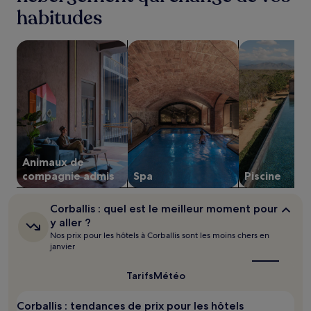
la
habitudes
base
d’un
séjour
Rechercher des hébergements acceptant les animaux de 
Rechercher des hébergements avec u
Rechercher de
d’une
nuit
pour
2 adultes.
Les
prix
et
la
disponibilité
Animaux de
sont
susceptibles
compagnie admis
Spa
Piscine
de
changer.
Corballis :
Corballis : quel est le meilleur moment pour
Des
quel
y aller ?
conditions
est
Nos prix pour les hôtels à Corballis sont les moins chers en
supplémentaires
le
janvier
peuvent
meilleur
s’appliquer.
moment
pour
Tarifs
Météo
y
aller ?
Corballis : tendances de prix pour les hôtels