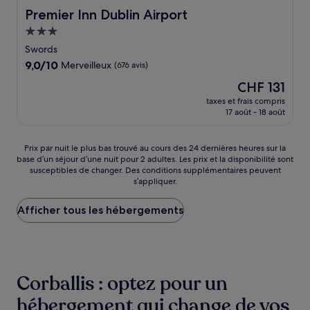
Premier Inn Dublin Airport
Premier Inn Dublin Airport
Hébergement
3.0 étoiles
Swords
9.0
9,0/10
Merveilleux
(676 avis)
sur
Le
CHF 131
10,
nouveau
Merveilleux,
taxes et frais compris
prix
17 août - 18 août
(676 avis)
est
de
CHF 131
Prix
Prix par nuit le plus bas trouvé au cours des 24 dernières heures sur la
base d’un séjour d’une nuit pour 2 adultes. Les prix et la disponibilité sont
par
susceptibles de changer. Des conditions supplémentaires peuvent
nuit
s’appliquer.
le
plus
Afficher tous les hébergements
bas
trouvé
au
cours
des
24 dernières
Corballis : optez pour un
heures
sur
hébergement qui change de vos