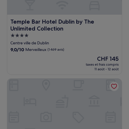
Temple Bar Hotel Dublin by The Unlimited Collection
Temple Bar Hotel Dublin by The
Unlimited Collection
Hébergement
4.0 étoiles
Centre ville de Dublin
9.0
9,0/10
Merveilleux
(1 469 avis)
sur
Le
CHF 145
10,
nouveau
Merveilleux,
taxes et frais compris
prix
11 août - 12 août
(1 469 avis)
est
de
citizenM Dublin St. Patrick's
CHF 145