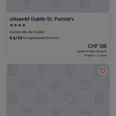
citizenM Dublin St. Patrick's
citizenM Dublin St. Patrick's
Hébergement
4.0 étoiles
Centre ville de Dublin
9.4
9,4/10
Exceptionnel
(526 avis)
sur
Le
CHF 125
10,
nouveau
Exceptionnel,
taxes et frais compris
prix
16 août - 17 août
(526 avis)
est
de
Dublin Skylon Hotel
CHF 125