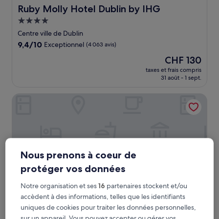
Ruby Molly Hotel Dublin by IHG
Ruby Molly Hotel Dublin by IHG
Hébergement
4.0 étoiles
Centre ville de Dublin
9.4
9,4/10
Exceptionnel
(4 063 avis)
sur
Le
CHF 130
10,
nouveau
Exceptionnel,
taxes et frais compris
prix
31 août - 1 sept.
(4 063 avis)
est
de
Clink i Lár
CHF 130
Nous prenons à coeur de
protéger vos données
Notre organisation et ses
16
partenaires stockent et/ou
accèdent à des informations, telles que les identifiants
uniques de cookies pour traiter les données personnelles,
Clink i Lár
Clink i Lár
sur un appareil. Vous pouvez accepter ou gérer vos