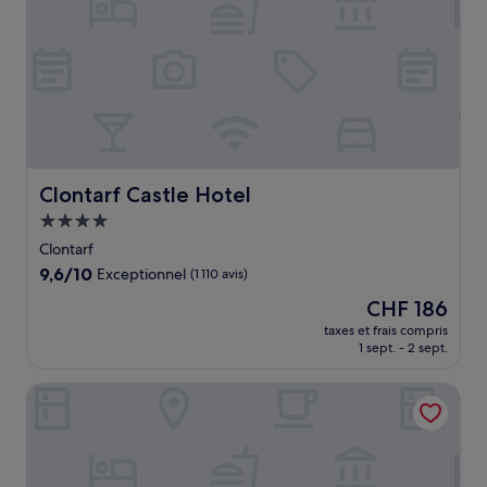
Clontarf Castle Hotel
Clontarf Castle Hotel
Hébergement
4.0 étoiles
Clontarf
9.6
9,6/10
Exceptionnel
(1 110 avis)
sur
Le
CHF 186
10,
nouveau
Exceptionnel,
taxes et frais compris
prix
1 sept. - 2 sept.
(1 110 avis)
est
de
Carlton Hotel Dublin Airport Hotel
CHF 186