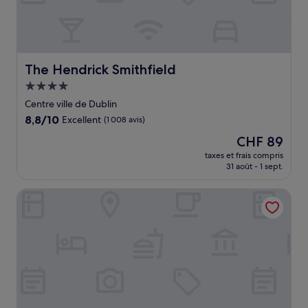
The Hendrick Smithfield
The Hendrick Smithfield
Hébergement
4.0 étoiles
Centre ville de Dublin
8.8
8,8/10
Excellent
(1 008 avis)
sur
Le
CHF 89
10,
nouveau
Excellent,
taxes et frais compris
prix
31 août - 1 sept.
(1 008 avis)
est
de
Temple Bar Hotel Dublin by The Unlimited Collection
CHF 89