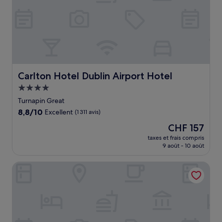
Carlton Hotel Dublin Airport Hotel
Carlton Hotel Dublin Airport Hotel
Hébergement
4.0 étoiles
Turnapin Great
8.8
8,8/10
Excellent
(1 311 avis)
sur
Le
CHF 157
10,
nouveau
Excellent,
taxes et frais compris
prix
9 août - 10 août
(1 311 avis)
est
de
Maldron Hotel Dublin Airport
CHF 157