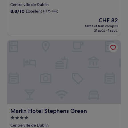
4.0 étoiles
Centre ville de Dublin
8.8
8,8/10
Excellent
(1 176 avis)
sur
Le
CHF 82
10,
nouveau
Excellent,
taxes et frais compris
prix
31 août - 1 sept.
(1 176 avis)
est
de
Marlin Hotel Stephens Green
CHF 82
Marlin Hotel Stephens Green
Marlin Hotel Stephens Green
Hébergement
4.0 étoiles
Centre ville de Dublin