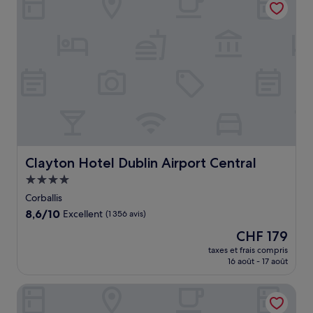
CHF 109
Clayton Hotel Dublin Airport Central
Clayton Hotel Dublin Airport Central
Hébergement
4.0 étoiles
Corballis
8.6
8,6/10
Excellent
(1 356 avis)
sur
Le
CHF 179
10,
nouveau
Excellent,
taxes et frais compris
prix
16 août - 17 août
(1 356 avis)
est
de
Crowne Plaza Dublin Airport by IHG
CHF 179