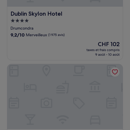
Dublin Skylon Hotel
Dublin Skylon Hotel
Hébergement
4.0 étoiles
Drumcondra
9.2
9,2/10
Merveilleux
(1 975 avis)
sur
Le
CHF 102
10,
nouveau
Merveilleux,
taxes et frais compris
prix
9 août - 10 août
(1 975 avis)
est
de
Premier Inn Dublin Airport
CHF 102