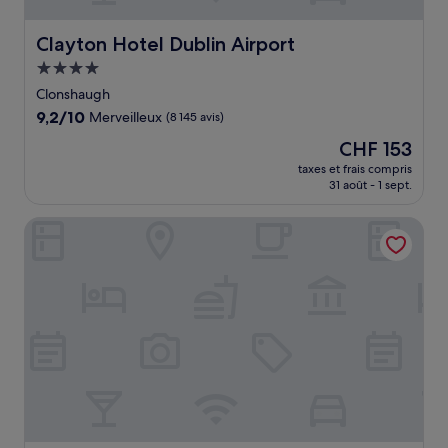
Clayton Hotel Dublin Airport
Clayton Hotel Dublin Airport
Hébergement
4.0 étoiles
Clonshaugh
9.2
9,2/10
Merveilleux
(8 145 avis)
sur
Le
CHF 153
10,
nouveau
Merveilleux,
taxes et frais compris
prix
31 août - 1 sept.
(8 145 avis)
est
de
Ruby Molly Hotel Dublin by IHG
CHF 153