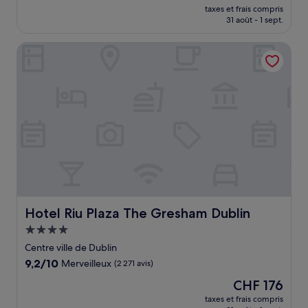
nouveau
Merveilleux,
taxes et frais compris
prix
31 août - 1 sept.
(3 182 avis)
est
de
Hotel Riu Plaza The Gresham Dublin
CHF 100
Hotel Riu Plaza The Gresham Dublin
Hotel Riu Plaza The Gresham Dublin
Hébergement
4.0 étoiles
Centre ville de Dublin
9.2
9,2/10
Merveilleux
(2 271 avis)
sur
Le
CHF 176
10,
nouveau
Merveilleux,
taxes et frais compris
prix