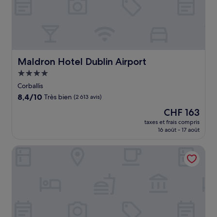
Maldron Hotel Dublin Airport
Maldron Hotel Dublin Airport
Hébergement
4.0 étoiles
Corballis
8.4
8,4/10
Très bien
(2 613 avis)
sur
Le
CHF 163
10,
nouveau
Très
taxes et frais compris
prix
16 août - 17 août
bien,
est
(2 613 avis)
de
The Hendrick Smithfield
CHF 163