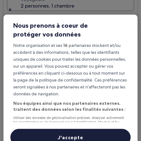
2 personnes, 1 chambre
Je voyage pour affaires
Nous prenons à coeur de
Rechercher
protéger vos données
Notre organisation et ses
16
partenaires stockent et/ou
accèdent à des informations, telles que les identifiants
Options d’annulation gratuite en cas de
uniques de cookies pour traiter les données personnelles,
changement de programme
sur un appareil. Vous pouvez accepter ou gérer vos
préférences en cliquant ci-dessous ou à tout moment sur
Gagnez des récompenses pour chaque
la page de la politique de confidentialité. Ces préférences
nuit séjournée
seront signalées à nos partenaires et n’affecteront pas les
données de navigation.
Économisez plus grâce aux Prix membres
Nos équipes ainsi que nos partenaires externes,
traitent des données selon les finalités suivantes :
Utiliser des données de géolocalisation précises. Analyser activement
les caractéristiques de l’appareil pour l’identification. Stocker et/ou
accéder à des informations sur un appareil. Publicités et contenu
Consultez les prix pour ces dates
personnalisés, mesure de performance des publicités et du contenu,
études d’audience et développement de services.
J'accepte