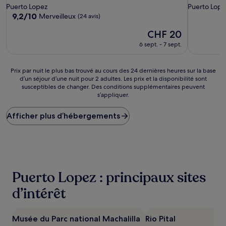
2.5 étoiles
2.0 étoiles
Puerto Lopez
Puerto Lope
9.2
9,2/10
Merveilleux
(24 avis)
sur
Le
CHF 20
10,
nouveau
Merveilleux,
6 sept. - 7 sept.
prix
(24 avis)
est
de
Prix
Prix par nuit le plus bas trouvé au cours des 24 dernières heures sur la base
CHF 20
d’un séjour d’une nuit pour 2 adultes. Les prix et la disponibilité sont
par
susceptibles de changer. Des conditions supplémentaires peuvent
nuit
s’appliquer.
le
plus
Afficher plus d’hébergements
bas
trouvé
au
cours
des
24 dernières
heures
Puerto Lopez : principaux sites
sur
la
d’intérêt
base
d’un
séjour
Musée du Parc national Machalilla
Rio Pital
d’une