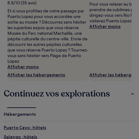
8.8/10 (35 avis)
Pour vous relaxer au bord 
nuit
prendre de sublimes pho
pour
Et si vous profitiez de votre passage par
dirigez-vous vers Rio Pita
2 adultes.
Puerto Lopez pour vous accordée une
visiterez Puerto Lopez.
Les
sortie au musée ? Découvrez sans hésiter
Afficher moins
prix
les superbes expos que vous réserve
et
Musée du Parc national Machalilla, une
la
pépite culturelle du centre-ville. Envie de
disponibilité
découvrir les autres pépites culturelles
sont
que vous réserve Puerto Lopez ? Tournez-
susceptibles
vous sans hésiter vers Plage de Puerto
de
Lopez.
changer.
Afficher moins
Des
Afficher les hébergements
Afficher les hébergem
conditions
supplémentaires
peuvent
Continuez vos explorations
s’appliquer.
Hébergements
Puerto Cayo : hôtels
Salango : hôtels