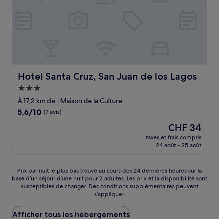
Hotel Santa Cruz, San Juan de los Lagos
Hotel Santa Cruz, San Juan de los Lagos
Hébergement
3.0 étoiles
À 17,2 km de : Maison de la Culture
5.6
5,6/10
(7 avis)
sur
Le
CHF 34
10,
nouveau
(7 avis)
taxes et frais compris
prix
24 août - 25 août
est
de
CHF 34
Prix
Prix par nuit le plus bas trouvé au cours des 24 dernières heures sur la
base d’un séjour d’une nuit pour 2 adultes. Les prix et la disponibilité sont
par
susceptibles de changer. Des conditions supplémentaires peuvent
nuit
s’appliquer.
le
plus
Afficher tous les hébergements
bas