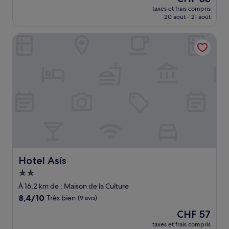
nouveau
Très
taxes et frais compris
prix
20 août - 21 août
bien,
est
(59 avis)
de
Hotel Asís
CHF 53
Hotel Asís
Hotel Asís
Hébergement
2.0 étoiles
À 16,2 km de : Maison de la Culture
8.4
8,4/10
Très bien
(9 avis)
sur
Le
CHF 57
10,
nouveau
Très
taxes et frais compris