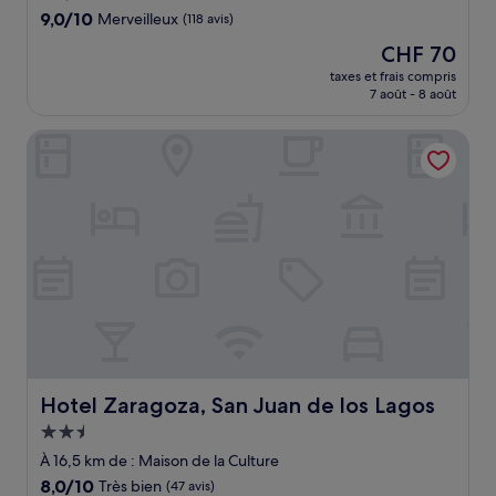
9.0
9,0/10
Merveilleux
(118 avis)
sur
Le
CHF 70
10,
nouveau
Merveilleux,
taxes et frais compris
prix
7 août - 8 août
(118 avis)
est
de
Hotel Zaragoza, San Juan de los Lagos
CHF 70
Hotel Zaragoza, San Juan de los Lagos
Hotel Zaragoza, San Juan de los Lagos
Hébergement
2.5 étoiles
À 16,5 km de : Maison de la Culture
8.0
8,0/10
Très bien
(47 avis)