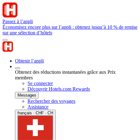
Passez à l’appli
Économisez encore plus sur l’appli : obtenez jusqu’à 10 % de remise
sur une sélection d’hôtels
Obtenir l’appli
Obtenez des réductions instantanées grâce aux Prix
membres
Se connecter
Découvrir Hotels.com Rewards
Messages
Rechercher des voyages
Assistance
français · CHF · CH