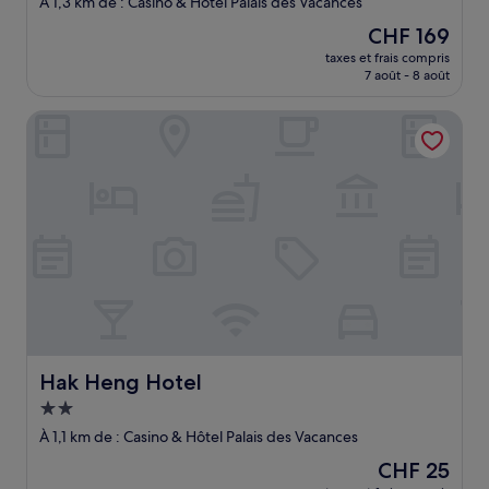
À 1,3 km de : Casino & Hôtel Palais des Vacances
Le
CHF 169
nouveau
taxes et frais compris
prix
7 août - 8 août
est
de
Hak Heng Hotel
CHF 169
Hak Heng Hotel
Hak Heng Hotel
Hébergement
2.0 étoiles
À 1,1 km de : Casino & Hôtel Palais des Vacances
Le
CHF 25
nouveau