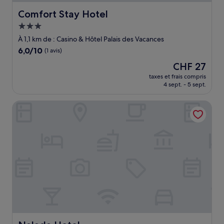
Comfort Stay Hotel
Comfort Stay Hotel
Hébergement
3.0 étoiles
À 1,1 km de : Casino & Hôtel Palais des Vacances
6.0
6,0/10
(1 avis)
sur
Le
CHF 27
10,
nouveau
(1 avis)
taxes et frais compris
prix
4 sept. - 5 sept.
est
de
Nalada Hotel
CHF 27
Nalada Hotel