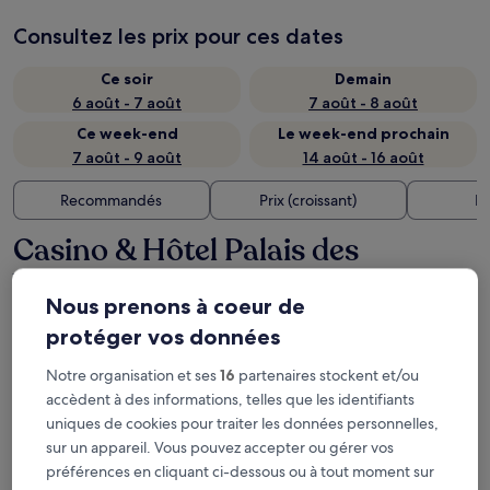
Consultez les prix pour ces dates
Ce soir
Demain
6 août - 7 août
7 août - 8 août
Ce week-end
Le week-end prochain
7 août - 9 août
14 août - 16 août
Recommandés
Prix (croissant)
Di
Casino & Hôtel Palais des
Vacances : où loger à proximité ?
Nous prenons à coeur de
protéger vos données
Hak Huot Hotel I
Notre organisation et ses
16
partenaires stockent et/ou
accèdent à des informations, telles que les identifiants
uniques de cookies pour traiter les données personnelles,
sur un appareil. Vous pouvez accepter ou gérer vos
préférences en cliquant ci-dessous ou à tout moment sur