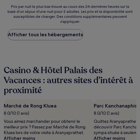
de
CHF 403
Prix
Prix par nuit le plus bas trouvé au cours des 24 dernières heures sur la
base d’un séjour d’une nuit pour 2 adultes. Les prix et la disponibilité sont
par
susceptibles de changer. Des conditions supplémentaires peuvent
nuit
s’appliquer.
le
plus
Afficher tous les hébergements
bas
trouvé
au
cours
des
24 dernières
Casino & Hôtel Palais des
heures
sur
Vacances : autres sites d’intérêt à
la
base
proximité
d’un
séjour
d’une
Marché de Rong Kluea
Parc Kanchanaphise
nuit
8.0/10 (1 avis)
8.0/10 (1 avis)
pour
2 adultes.
Vous aimez marchander pour obtenir le
Quittez Aranyaprathet e
Les
meilleur prix ? Passez par Marché de Rong
découvrir Parc Kanchana
prix
Kluea lors de votre visite à Aranyaprathet.
sympa située à seulemen
et
Afficher moins
Afficher moins