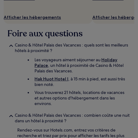
la
disponibilité
sont
Afficher les hébergements
Afficher les héberg
susceptibles
de
changer.
Foire aux questions
Des
conditions
Casino & Hôtel Palais des Vacances : quels sont les meilleurs
supplémentaires
hôtels à proximité ?
peuvent
s’appliquer.
Les voyageurs aiment séjourner au
Holiday
Palace
, un hôtel à proximité de Casino & Hôtel
Palais des Vacances.
Hak Huot Hotel I
, à 15 min à pied, est aussi très
bien noté.
Vous trouverez 21 hôtels, locations de vacances
et autres options d'hébergement dans les
environs.
Casino & Hôtel Palais des Vacances : combien coûte une nuit
dans un hôtel à proximité ?
Rendez-vous sur Hotels.com, entrez vos critères de
recherche et triez par prix pour afficher les tarifs les plus