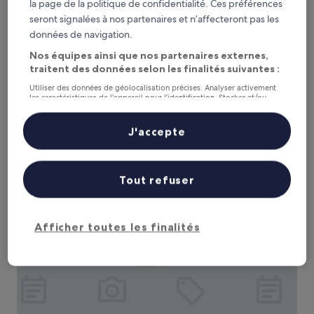
la page de la politique de confidentialité. Ces préférences
seront signalées à nos partenaires et n’affecteront pas les
données de navigation.
Nos équipes ainsi que nos partenaires externes,
traitent des données selon les finalités suivantes :
Hak Huot Hotel I
Hak Huot Hotel I
Utiliser des données de géolocalisation précises. Analyser activement
Hébergement
les caractéristiques de l’appareil pour l’identification. Stocker et/ou
3.0 étoiles
accéder à des informations sur un appareil. Publicités et contenu
À 0,9 km de : Casino & Hôtel Palais des Vacances
personnalisés, mesure de performance des publicités et du contenu,
6.6
6,6/10
(14 avis)
études d’audience et développement de services.
J'accepte
sur
Liste de nos partenaires (fournisseurs)
Le
CHF 37
10,
nouveau
(14 avis)
taxes et frais compris
prix
5 sept. - 6 sept.
Tout refuser
est
de
One Budget Hotel
CHF 37
Afficher toutes les finalités