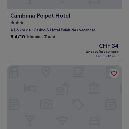
Cambana Poipet Hotel
Cambana Poipet Hotel
Hébergement
3.0 étoiles
À 1,6 km de : Casino & Hôtel Palais des Vacances
8.4
8,4/10
Très bien
(11 avis)
sur
Le
CHF 34
10,
nouveau
Très
taxes et frais compris
prix
11 août - 12 août
bien,
est
(11 avis)
de
Comfort Stay Hotel
CHF 34