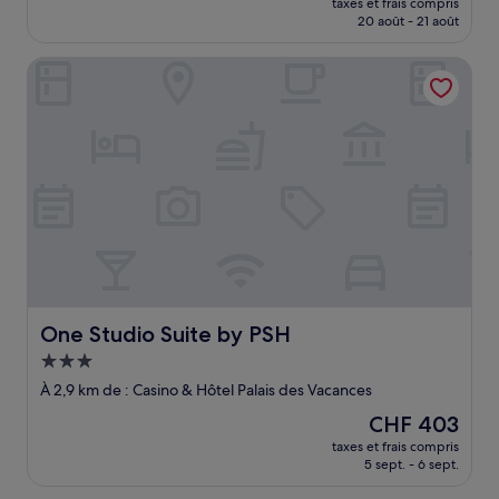
taxes et frais compris
prix
20 août - 21 août
est
de
One Studio Suite by PSH
CHF 25
One Studio Suite by PSH
One Studio Suite by PSH
Hébergement
3.0 étoiles
À 2,9 km de : Casino & Hôtel Palais des Vacances
Le
CHF 403
nouveau
taxes et frais compris
prix
5 sept. - 6 sept.
est