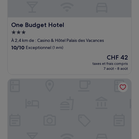
One Budget Hotel
One Budget Hotel
Hébergement
3.0 étoiles
À 2,4 km de : Casino & Hôtel Palais des Vacances
10.0
10/10
Exceptionnel
(1 avis)
sur
Le
CHF 42
10,
nouveau
Exceptionnel,
taxes et frais compris
prix
7 août - 8 août
(1 avis)
est
de
Cambana Poipet Hotel
CHF 42