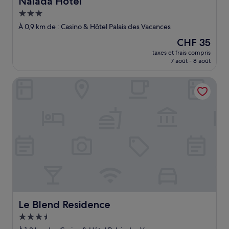
Nalada Hotel
Hébergement
3.0 étoiles
À 0,9 km de : Casino & Hôtel Palais des Vacances
Le
CHF 35
nouveau
taxes et frais compris
prix
7 août - 8 août
est
de
Le Blend Residence
CHF 35
Le Blend Residence
Le Blend Residence
Hébergement
3.5 étoiles