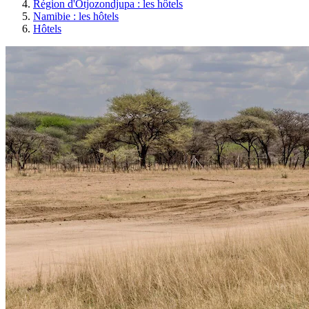
Région d'Otjozondjupa : les hôtels
Namibie : les hôtels
Hôtels