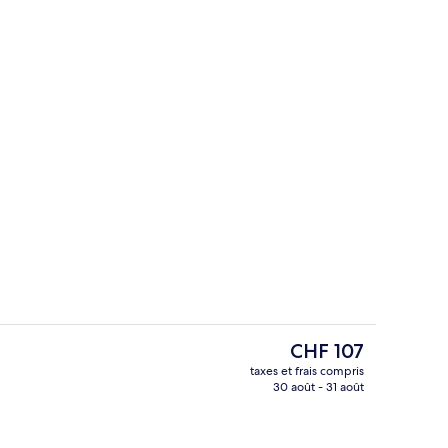
l’hébergement
Petit déjeuner buffet servi tous les j
Le
CHF 107
prix
taxes et frais compris
actuel
30 août - 31 août
Chambre Supérieure avec lits jumeaux
est
de
CHF 107.