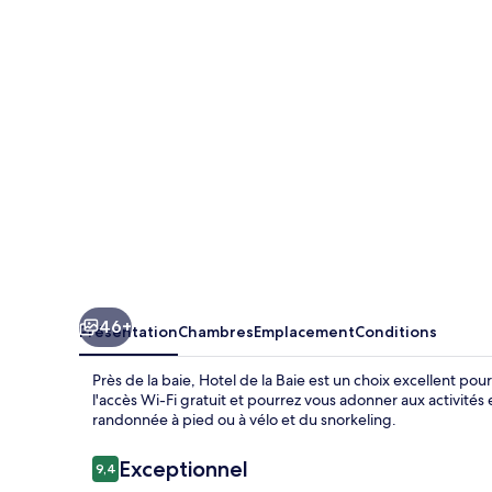
la
Baie
46+
Présentation
Chambres
Emplacement
Conditions
Près de la baie, Hotel de la Baie est un choix excellent pou
l'accès Wi-Fi gratuit et pourrez vous adonner aux activités
randonnée à pied ou à vélo et du snorkeling.
Avis
Exceptionnel
9,4
9,4 sur 10
voyageurs