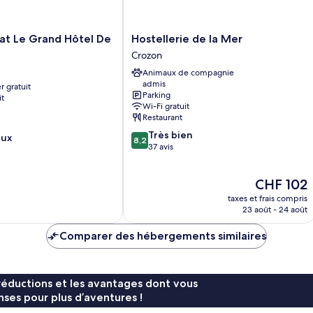
Hostellerie
at Le Grand Hôtel De
Hostellerie de la Mer
de
Crozon
la
Animaux de compagnie
Mer
admis
r gratuit
Crozon
Parking
it
Wi-Fi gratuit
Restaurant
8.2
Très bien
eux
8,2
sur
37 avis
10,
Très
Le
CHF 102
bien,
nouveau
37 avis
taxes et frais compris
prix
23 août - 24 août
est
de
Comparer des hébergements similaires
CHF 102
réductions et les avantages dont vous
ses pour plus d’aventures !