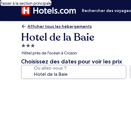
Passer à la section principale
Rechercher des voyage
Afficher tous les hébergements
Hotel de la Baie
Hébergement
3.0 étoiles
Hôtel près de l'océan à Crozon
Choisissez des dates pour voir les prix
Où allez-vous ?
Galerie
photos
de
l’hébergement
Hotel
de