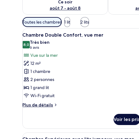
Ce soir
août 7 - août 8
a
Filtres
Toutes les chambres
1 lit
2 lits
disponibles
Afficher
Une chambre d’hôtel avec un lit
pour
7
Chambre Double Confort, vue mer
toutes
les
Très bien
les
8,0
chambres
8,0 sur 10
(6 avis)
6 avis
photos
Vue sur la mer
pour
12 m²
ce
1 chambre
type
2 personnes
de
1 grand lit
chambre :
Chambre
Wi-Fi gratuit
Double
Plus
Plus de détails
Confort,
de
détails
vue
Voir les pri
sur
mer
le
type
Afficher
Une chambre d’hôtel avec un gr
5
de