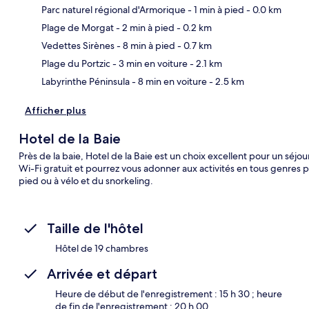
Parc naturel régional d'Armorique
- 1 min à pied
- 0.0 km
Plage de Morgat
- 2 min à pied
- 0.2 km
Car
Vedettes Sirènes
- 8 min à pied
- 0.7 km
Plage du Portzic
- 3 min en voiture
- 2.1 km
Labyrinthe Péninsula
- 8 min en voiture
- 2.5 km
Afficher plus
Hotel de la Baie
Près de la baie, Hotel de la Baie est un choix excellent pour un séjou
Wi-Fi gratuit et pourrez vous adonner aux activités en tous genres 
pied ou à vélo et du snorkeling.
Taille de l'hôtel
Hôtel de 19 chambres
Arrivée et départ
Heure de début de l'enregistrement : 15 h 30 ; heure
de fin de l'enregistrement : 20 h 00.