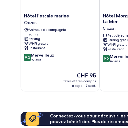
vue
mer
Hôtel
Hôtel
Hôtel l'escale marine
Hôtel Morg
l'escale
Morgat
La Mer
Crozon
marine
Le
Crozon
Animaux de compagnie
Crozon
Grand
admis
Hôtel
Petit déjeune
Parking
Parking gratu
De
Wi-Fi gratuit
Wi-Fi gratuit
La
Restaurant
Restaurant
Mer
9.2
Merveilleux
9.0
Crozon
Merveill
9,2
9,0
sur
97 avis
sur
47 avis
10,
10,
Merveilleux,
Merveilleux,
Le
CHF 95
97 avis
47 avis
nouveau
taxes et frais compris
prix
6 sept. - 7 sept.
est
de
CHF 95
Connectez-vous pour découvrir les 
pouvez bénéficier. Plus de récompen