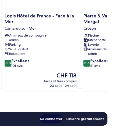
Logis
Pierre
Logis Hôtel de France - Face à la
Pierre & Vacances R
Hôtel
&
Mer
Morgat
de
Vacances
Camaret-sur-Mer
Crozon
France
Résidence
-
Animaux de compagnie
Cap
Piscine
admis
Kitchenette
Face
Morgat
Parking
Laverie
à
Crozon
Wi-Fi gratuit
Animaux de compagnie
la
Restaurant
admis
Mer
8.8
8.6
Excellent
Excellent
Camaret-
8,8
8,6
sur
sur
101 avis
51 avis
sur-
10,
10,
Mer
Le
CHF 118
Excellent,
Excellent,
nouveau
101 avis
51 avis
taxes et frais compris
tax
prix
23 août - 24 août
est
de
CHF 118
Se connecter
S’inscrire gratuitement