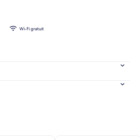
ble Confort, vue mer
Wi-Fi gratuit
sponibilité pour demain août 8 - août 9
Vérifier la disponibilité pour ce week