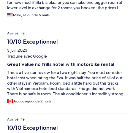
for how much? Bla bla bla…or you can take one bigger room at
lower level in exchange for 2 rooms you booked, the prices I
(the owner) posted on Expedia was years ago, now they are
Mike, séjour de 5 nuits
much higher, bla,bla,…I do not want to continue the
conversation,etc.
Avis vérifié
10/10 Exceptionnel
3 juil. 2023
Traduire avec Google
Great value no frills hotel with motorbike rental
This is a five star review for a two night stay. You must consider
hotel cost when rating the Eva. It was half the price of all of our
other stays in Vietnam. Room: bed a little hard but this tracks
with Vietnamese hotel bed standards. Fridge did not work.
There is no safe in room. The air conditioner is incredibly strong
and can be left on even when you leave the room which is
Jacob, séjour de 2 nuits
important as we were leaving and coming back frequently due
to the heat. I wish they provided hair conditioner as only one
packet of 3-in-1 was given. For the price this room was
Avis vérifié
exceptional. Service: we rented a motorbike for the same cost
as at other rental places yet felt safe knowing it is the owners
10/10 Exceptionnel
own bike and not through a third party. There was no issue with