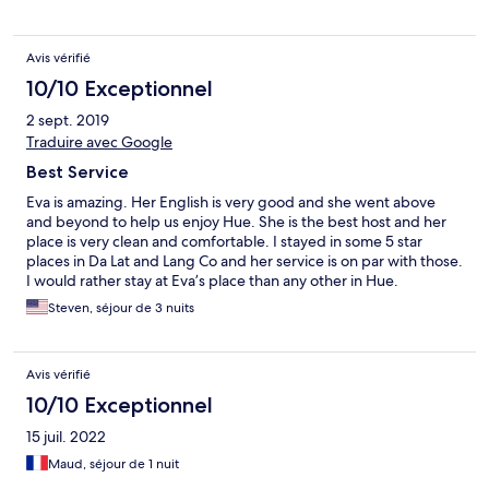
gefühlt und würden jederzeit wieder kommen. Danke für den
schönen Aufenthalt!
Avis vérifié
10/10 Exceptionnel
2 sept. 2019
Traduire avec Google
Best Service
Eva is amazing. Her English is very good and she went above
and beyond to help us enjoy Hue. She is the best host and her
place is very clean and comfortable. I stayed in some 5 star
places in Da Lat and Lang Co and her service is on par with those.
I would rather stay at Eva’s place than any other in Hue.
Steven, séjour de 3 nuits
Avis vérifié
10/10 Exceptionnel
15 juil. 2022
Maud, séjour de 1 nuit