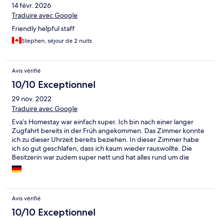
14 févr. 2026
it, and I feel she would have been good to deal with if there was
any damage which cannot always be said of independent
Traduire avec Google
renters of bikes. Overall would stay again if looking to save
Friendly helpful staff
money as this is a great deal. At this price all I expect is a clean
room with a decent bed, strong AC, and a working shower.
Stephen, séjour de 2 nuits
Avis vérifié
10/10 Exceptionnel
29 nov. 2022
Traduire avec Google
Eva‘s Homestay war einfach super. Ich bin nach einer langer
Zugfahrt bereits in der Früh angekommen. Das Zimmer konnte
ich zu dieser Uhrzeit bereits beziehen. In dieser Zimmer habe
ich so gut geschlafen, dass ich kaum wieder rauswollte. Die
Besitzerin war zudem super nett und hat alles rund um die
Unterkunft und Sehenswürdigkeiten erklärt. Wenn ihr in Hue
seit, kommt zu Eva. Hier gibt es alles was du brauchst, zwar kein
Luxus, aber was will man für 12 Euro auch erwarten. Es ist sauber,
die Besitzerin herzlich und das Bett ein Traum.
Avis vérifié
10/10 Exceptionnel