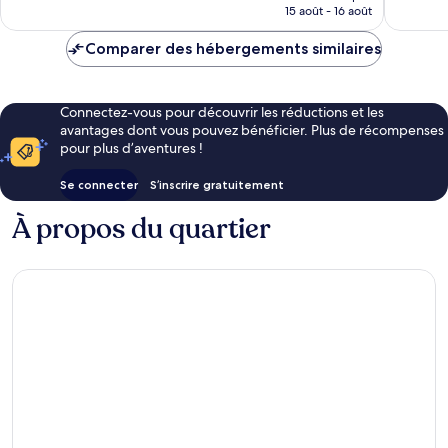
prix
15 août - 16 août
50 avis
est
de
Comparer des hébergements similaires
CHF 12
Connectez-vous pour découvrir les réductions et les
avantages dont vous pouvez bénéficier. Plus de récompenses
pour plus d’aventures !
Se connecter
S’inscrire gratuitement
À propos du quartier