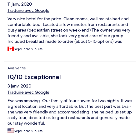
11 janv. 2020
Traduire avec Google
Very nice hotel for the price. Clean rooms, well maintained and
comfortable bed. Located a few minutes from restaurants and
busy area (pedestrian street on week-end) The owner was very
friendly and available, she took very good care of our group.
Included breakfast made to order (about 5-10 options) was
excellent and accompanied with fresh fruits. Kids (and adults)
Séjour de 2 nuits
loved the chocolate banana pancake!!
Avis vérifié
10/10 Exceptionnel
3 janv. 2020
Traduire avec Google
Eva was amazing. Our family of four stayed for two nights. It was
a great location and very affordable. But the best part was Eva -
she was very friendly and accommodating, she helped us set up
a city tour, directed us to good restaurants and generally made
our stay wonderful.
Séjour de 2 nuits