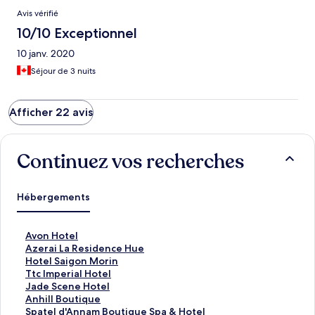
Avis vérifié
10/10 Exceptionnel
10 janv. 2020
Séjour de 3 nuits
Afficher 22 avis
Continuez vos recherches
Hébergements
L
Avon Hotel
i
L
Azerai La Residence Hue
e
i
L
Hotel Saigon Morin
n
e
i
L
Ttc Imperial Hotel
o
n
e
i
L
Jade Scene Hotel
u
o
n
e
i
L
Anhill Boutique
v
u
o
n
e
i
L
Spatel d'Annam Boutique Spa & Hotel