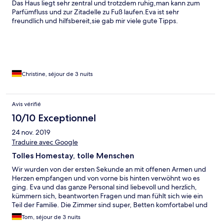
Das Haus liegt sehr zentral und trotzdem ruhig,man kann zum
Parfümfluss und zur Zitadelle zu Fuß laufen.Eva ist sehr
freundlich und hilfsbereit,sie gab mir viele gute Tipps.
Christine, séjour de 3 nuits
Avis vérifié
10/10 Exceptionnel
24 nov. 2019
Traduire avec Google
Tolles Homestay, tolle Menschen
Wir wurden von der ersten Sekunde an mit offenen Armen und
Herzen empfangen und von vorne bis hinten verwöhnt wo es
ging. Eva und das ganze Personal sind liebevoll und herzlich,
kümmern sich, beantworten Fragen und man fühlt sich wie ein
Teil der Familie. Die Zimmer sind super, Betten komfortabel und
Frühstück sehr gut für Vietnam. Wir haben uns unfassbar wohl
Tom, séjour de 3 nuits