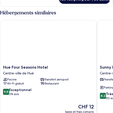
sur
chambre :
le
Chambre
type
Hébergements similaires
Familiale
de
chambre
Hue Four Seasons Hotel
Sunny B 
Chambre
Familiale
Hue
Sunny
Hue Four Seasons Hotel
Sunny 
Four
B
Centre-ville de Hué
Centre-v
Seasons
Hotel
Piscine
Transfert aéroport
Transf
Hotel
Centre-
Wi-Fi gratuit
Restaurant
Centre-
ville
Parkin
ville
de
9.8
Exceptionnel
9,8
8.2
de
Hué
Trè
sur
174 avis
8,2
sur
Hué
50 av
10,
10,
Exceptionnel,
Le
CHF 12
Très
174 avis
nouveau
bien,
taxes et frais compris