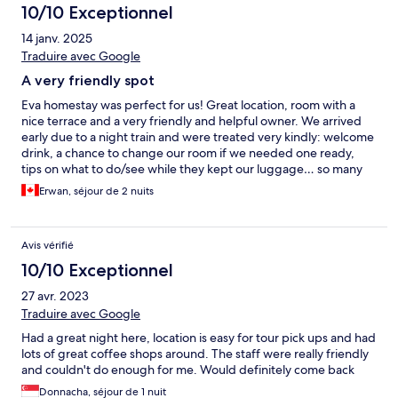
10/10 Exceptionnel
14 janv. 2025
Traduire avec Google
A very friendly spot
Eva homestay was perfect for us! Great location, room with a
nice terrace and a very friendly and helpful owner. We arrived
early due to a night train and were treated very kindly: welcome
drink, a chance to change our room if we needed one ready,
tips on what to do/see while they kept our luggage… so many
little things so very helpful when you want to enjoy your time in
Erwan, séjour de 2 nuits
Hue!
Avis vérifié
10/10 Exceptionnel
27 avr. 2023
Traduire avec Google
Had a great night here, location is easy for tour pick ups and had
lots of great coffee shops around. The staff were really friendly
and couldn't do enough for me. Would definitely come back
Donnacha, séjour de 1 nuit