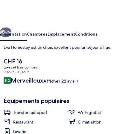
Homestay
cédent
Suivant
67+
Présentation
Chambres
Emplacement
Conditions
Eva Homestay est un choix excellent pour un séjour à Hué.
Le
CHF 16
prix
taxes et frais compris
actuel
9 août - 10 août
est
Avis
Merveilleux
9,2
Afficher 22 avis
de
9,2 sur 10
voyageurs
CHF 16.
Extérieur
Équipements populaires
Transfert aéroport
Wi-Fi gratuit
Restaurant
Climatisation
Laverie