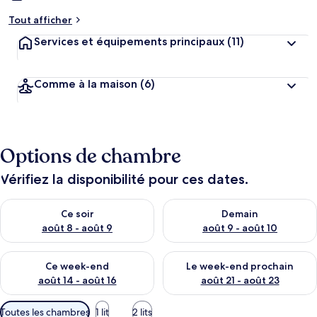
Tout afficher
Services et équipements principaux
(11)
Comme à la maison
(6)
Options de chambre
Vérifiez la disponibilité pour ces dates.
Vérifier la disponibilité pour ce soir août 8 - août 9
Vérifier la disponibilité pour 
Ce soir
Demain
août 8 - août 9
août 9 - août 10
Vérifier la disponibilité pour ce week-end août 14 - août 16
Vérifier la disponibilité pour
Ce week-end
Le week-end prochain
août 14 - août 16
août 21 - août 23
Filtres
Toutes les chambres
1 lit
2 lits