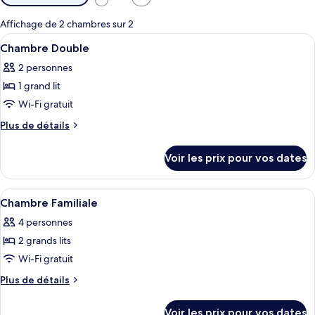
disponibles
pour
Affichage de 2 chambres sur 2
les
Afficher
Une chambre d’hôtel avec un lit, une ta
14
Chambre Double
chambres
toutes
2 personnes
les
1 grand lit
photos
pour
Wi-Fi gratuit
ce
Plus
Plus de détails
type
de
détails
de
Voir les prix pour vos dates
sur
chambre :
le
Chambre
type
Afficher
Une chambre d’hôtel avec deux lits, un
25
Double
de
Chambre Familiale
toutes
chambre
4 personnes
Chambre
les
Double
2 grands lits
photos
pour
Wi-Fi gratuit
ce
Plus
Plus de détails
type
de
détails
de
Voir les prix pour vos dates