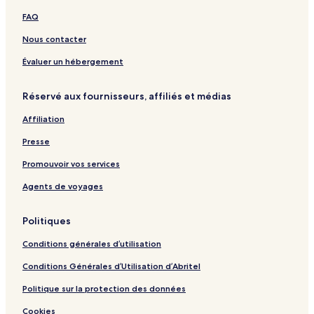
s
FAQ
o
r
Nous contacter
t
&
Évaluer un hébergement
S
p
Réservé aux fournisseurs, affiliés et médias
a
Affiliation
Presse
Promouvoir vos services
Agents de voyages
Politiques
Conditions générales d’utilisation
Conditions Générales d’Utilisation d’Abritel
Politique sur la protection des données
Cookies