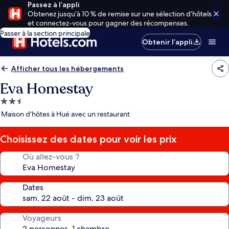
Passez à l’appli
Obtenez jusqu’à 10 % de remise sur une sélection d’hôtels
et connectez-vous pour gagner des récompenses.
Passer à la section principale
Obtenir l’appli
Afficher tous les hébergements
Eva Homestay
Hébergement
2.5 étoiles
Maison d'hôtes à Hué avec un restaurant
Choisissez des dates pour voir les prix
Où allez-vous ?
Dates
Voyageurs