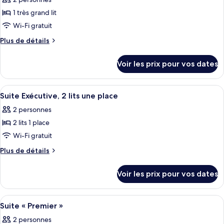
Suite
les
Deluxe
1 très grand lit
photos
pour
Wi-Fi gratuit
ce
Plus
Plus de détails
type
de
détails
de
Voir les prix pour vos dates
sur
chambre :
le
Suite
type
Afficher
Une chambre d’hôtel avec deux lits, un
6
Exécutive
de
Suite Exécutive, 2 lits une place
toutes
chambre
2 personnes
Suite
les
Exécutive
2 lits 1 place
photos
pour
Wi-Fi gratuit
ce
Plus
Plus de détails
type
de
détails
de
Voir les prix pour vos dates
sur
chambre :
le
Suite
type
Afficher
Une chambre d’hôtel avec un grand lit,
6
Exécutive,
de
Suite « Premier »
toutes
chambre
2
2 personnes
Suite
les