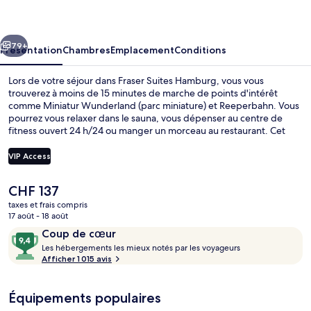
Hamburg
cédent
Suivant
79+
Présentation
Chambres
Emplacement
Conditions
Lors de votre séjour dans Fraser Suites Hamburg, vous vous
trouverez à moins de 15 minutes de marche de points d'intérêt
comme Miniatur Wunderland (parc miniature) et Reeperbahn. Vous
pourrez vous relaxer dans le sauna, vous dépenser au centre de
fitness ouvert 24 h/24 ou manger un morceau au restaurant. Cet
hôtel de luxe se trouve à moins de 5 minutes en voiture de
Elbphilharmonie (salle de concerts) et de Jetées St. Pauli. Le
VIP Access
personnel attentionné et l'emplacement remportent un franc
succès auprès des autres voyageurs. Les transports publics sont
Le
CHF 137
rapidement accessibles à pied : Station U-Bahn Rodingsmarkt se
Intérieur
prix
situe à quelques pas et Station S-Bahn Stadthausbrücke, à 2 min de
taxes et frais compris
actuel
17 août - 18 août
marche à peine.
est
Avis
9,4
Coup de cœur
de
voyageurs
L
sur
Les hébergements les mieux notés par les voyageurs
CHF 137.
e
Afficher 1 015 avis
10,
s
Coup
de
Équipements populaires
h
cœur
é