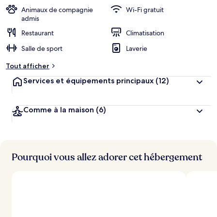
b
Animaux de compagnie
Wi-Fi gratuit
e
admis
r
Restaurant
Climatisation
g
e
Salle de sport
Laverie
m
e
Tout afficher
n
t
Services et équipements principaux
(12)
s
l
Comme à la maison
(6)
e
s
m
i
Pourquoi vous allez adorer cet hébergement
e
u
x
n
o
t
é