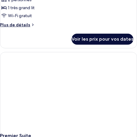
1 très grand lit
Wi-Fi gratuit
Plus
Plus de détails
de
détails
Voir les prix pour vos dates
sur
le
type
de
chambre
Deluxe
Suite
Premier Suite