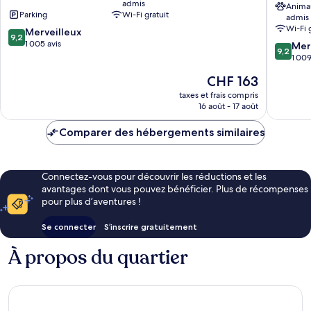
admis
ville
Michel,
Anima
Parking
Wi-Fi gratuit
admis
d'Hambourg
part
Wi-Fi 
9.2
Merveilleux
of
9,2
sur
1 005 avis
JdV
9.2
Mer
9,2
10,
by
sur
1 009
Merveilleux,
Hyatt
10,
Le
CHF 163
1 005 avis
Centre-
Merveill
nouveau
ville
1 009 av
taxes et frais compris
prix
16 août - 17 août
d'Hamb
est
de
Comparer des hébergements similaires
CHF 163
Connectez-vous pour découvrir les réductions et les
avantages dont vous pouvez bénéficier. Plus de récompenses
pour plus d’aventures !
Se connecter
S’inscrire gratuitement
À propos du quartier