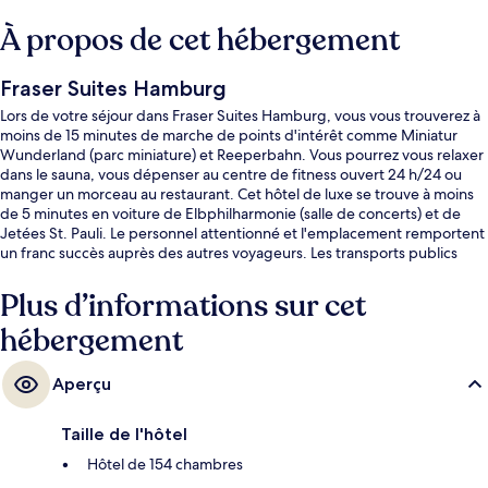
À propos de cet hébergement
Fraser Suites Hamburg
Lors de votre séjour dans Fraser Suites Hamburg, vous vous trouverez à
moins de 15 minutes de marche de points d'intérêt comme Miniatur
Wunderland (parc miniature) et Reeperbahn. Vous pourrez vous relaxer
dans le sauna, vous dépenser au centre de fitness ouvert 24 h/24 ou
manger un morceau au restaurant. Cet hôtel de luxe se trouve à moins
de 5 minutes en voiture de Elbphilharmonie (salle de concerts) et de
Jetées St. Pauli. Le personnel attentionné et l'emplacement remportent
un franc succès auprès des autres voyageurs. Les transports publics
sont rapidement accessibles à pied : Station U-Bahn Rodingsmarkt se
situe à quelques pas et Station S-Bahn Stadthausbrücke, à 2 min de
Plus d’informations sur cet
marche à peine.
hébergement
Aperçu
Taille de l'hôtel
Hôtel de 154 chambres