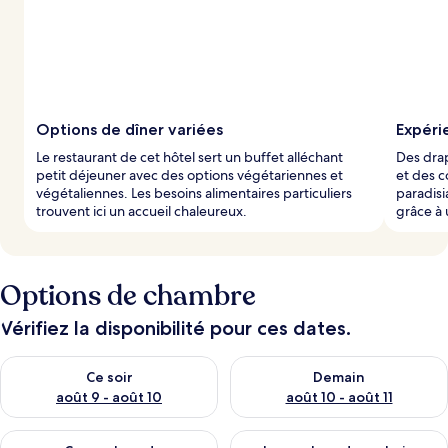
s
p
a
r
l
Options de dîner variées
Expéri
e
Le restaurant de cet hôtel sert un buffet alléchant
Des dra
s
petit déjeuner avec des options végétariennes et
et des c
végétaliennes. Les besoins alimentaires particuliers
paradisi
v
trouvent ici un accueil chaleureux.
grâce à 
o
y
a
g
Options de chambre
e
u
r
Vérifiez la disponibilité pour ces dates.
s
Vérifier la disponibilité pour ce soir août 9 - août 10
Vérifier la disponibilité pour 
Ce soir
Demain
août 9 - août 10
août 10 - août 11
Vérifier la disponibilité pour ce week-end août 14 - août 16
Vérifier la disponibilité pour