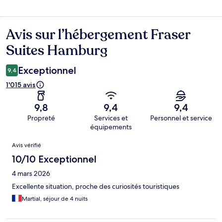
Avis sur l’hébergement Fraser
Avis
Suites Hamburg
Exceptionnel
9,4
1'015 avis
9,8
9,4
9,4
Propreté
Services et
Personnel et service
équipements
Avis
Avis vérifié
10/10 Exceptionnel
4 mars 2026
Excellente situation, proche des curiosités touristiques
Martial, séjour de 4 nuits