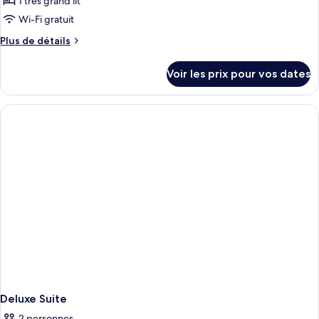
1 très grand lit
Wi-Fi gratuit
Plus
Plus de détails
de
détails
Voir les prix pour vos dates
sur
le
type
de
chambre
Deluxe
King
Room
Deluxe Suite
2 personnes