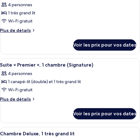
chambre
1
4 personnes
Suite
les
chambre
Deluxe,
1 très grand lit
photos
1
pour
Wi-Fi gratuit
chambre
ce
Plus
Plus de détails
type
de
détails
de
Voir les prix pour vos dates
sur
chambre :
le
Suite
type
Afficher
Une chambre avec un grand lit, une t
6
Exécutive,
de
Suite « Premier », 1 chambre (Signature)
toutes
chambre
1
4 personnes
Suite
les
chambre
Exécutive,
1 canapé-lit (double) et 1 très grand lit
photos
1
pour
Wi-Fi gratuit
chambre
ce
Plus
Plus de détails
type
de
détails
de
Voir les prix pour vos dates
sur
chambre :
le
Suite
type
Afficher
Une chambre d’hôtel avec un lit, un bu
7
«
de
Chambre Deluxe, 1 très grand lit
toutes
chambre