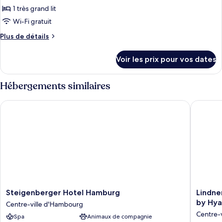
lits
Exécutive,
1 très grand lit
photos
une
2
pour
Wi-Fi gratuit
lits
place
ce
une
Plus
Plus de détails
place
type
de
détails
de
Voir les prix pour vos dates
sur
chambre :
le
Suite
type
Hébergements similaires
«
de
chambre
Premier
Steigenberger Hotel Hamburg
Lindner 
Suite
»
«
Premier
»
Steigenberger
Lindner
Steigenberger Hotel Hamburg
Lindne
Hotel
Hotel
by Hya
Centre-ville d'Hambourg
Hamburg
Hambur
Centre-
Spa
Animaux de compagnie
Centre-
Am