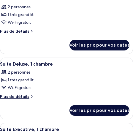
2 personnes
1 très grand lit
Wi-Fi gratuit
Plus
Plus de détails
de
détails
Voir les prix pour vos dates
sur
le
type
Afficher
Une chambre d’hôtel moderne dotée d’un
7
de
Suite Deluxe, 1 chambre
toutes
chambre
2 personnes
Premier
les
Suite
1 très grand lit
photos
pour
Wi-Fi gratuit
ce
Plus
Plus de détails
type
de
détails
de
Voir les prix pour vos dates
sur
chambre :
le
Suite
type
Afficher
Une chambre d’hôtel moderne dotée d’u
9
Deluxe,
de
Suite Exécutive, 1 chambre
toutes