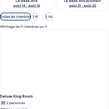
Ce week-end
Le week-end prochain
août 14 - août 16
août 21 - août 23
Filtres
Toutes les chambres
1 lit
2 lits
disponibles
pour
Affichage de 11 chambres sur 11
les
chambres
Deluxe King Room
2 personnes