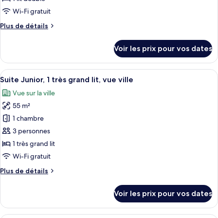
de
Wi-Fi gratuit
chambre :
Plus
Plus de détails
Chambre
de
Exécutive,
détails
Voir les prix pour vos dates
1
sur
le
lit
type
Afficher
Une chambre d’hôtel avec un grand lit
double
10
de
Suite Junior, 1 très grand lit, vue ville
toutes
chambre
Vue sur la ville
Chambre
les
Exécutive,
55 m²
photos
1
pour
1 chambre
lit
ce
double
3 personnes
type
1 très grand lit
de
Wi-Fi gratuit
chambre :
Plus
Plus de détails
Suite
de
Junior,
détails
Voir les prix pour vos dates
1
sur
le
très
type
Une chambre d’hôtel avec un grand lit,