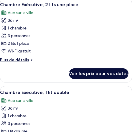
Afficher
Une chambre d’hôtel avec deux lits, u
grand
9
de
Chambre Exécutive, 2 lits une place
toutes
lit
chambre
Vue sur la ville
Chambre
les
Exécutive,
36 m²
photos
1
pour
1 chambre
très
ce
grand
3 personnes
lit
type
2 lits 1 place
de
Wi-Fi gratuit
chambre :
Plus
Plus de détails
Chambre
de
Exécutive,
détails
Voir les prix pour vos dates
2
sur
le
lits
type
Afficher
Une chambre d’hôtel avec deux lits, u
une
10
de
Chambre Exécutive, 1 lit double
toutes
place
chambre
Vue sur la ville
Chambre
les
Exécutive,
36 m²
photos
2
pour
1 chambre
lits
ce
une
3 personnes
place
type
1 lit double