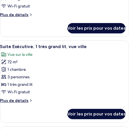
de
Wi-Fi gratuit
chambre :
Plus
Plus de détails
Suite
de
Premium,
détails
Voir les prix pour vos dates
1
sur
le
très
type
Afficher
Une chambre d’hôtel équipée d’une tab
grand
7
de
Suite Exécutive, 1 très grand lit, vue ville
toutes
lit
chambre
Vue sur la ville
Suite
les
Premium,
72 m²
photos
1
pour
1 chambre
très
ce
grand
3 personnes
lit
type
1 très grand lit
de
Wi-Fi gratuit
chambre :
Plus
Plus de détails
Suite
de
Exécutive,
détails
Voir les prix pour vos dates
1
sur
le
très
type
Une chambre d’hôtel avec deux lits, un