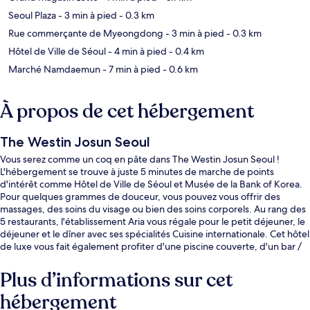
Seoul Plaza
- 3 min à pied
- 0.3 km
Rue commerçante de Myeongdong
- 3 min à pied
- 0.3 km
Hôtel de Ville de Séoul
- 4 min à pied
- 0.4 km
Marché Namdaemun
- 7 min à pied
- 0.6 km
À propos de cet hébergement
The Westin Josun Seoul
Vous serez comme un coq en pâte dans The Westin Josun Seoul !
L'hébergement se trouve à juste 5 minutes de marche de points
d'intérêt comme Hôtel de Ville de Séoul et Musée de la Bank of Korea.
Pour quelques grammes de douceur, vous pouvez vous offrir des
massages, des soins du visage ou bien des soins corporels. Au rang des
5 restaurants, l'établissement Aria vous régale pour le petit déjeuner, le
déjeuner et le dîner avec ses spécialités Cuisine internationale. Cet hôtel
de luxe vous fait également profiter d'une piscine couverte, d'un bar /
salon et d'une salle de fitness ouverte 24 h/24. Les autres voyageurs ne
tarissent pas d'éloges en ce qui concerne le personnel attentionné et
Plus d’informations sur cet
l'emplacement. L'hébergement se situe à une très courte distance à
hébergement
pied des transports publics : Station Euljiro 1-ga se trouve à 3 min et
Shichong, à 3 min.