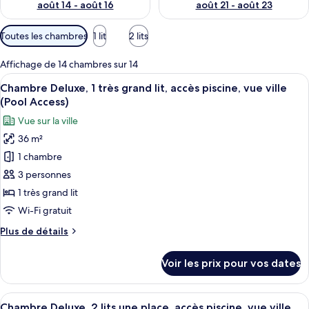
août 14 - août 16
août 21 - août 23
Filtres
Toutes les chambres
1 lit
2 lits
disponibles
pour
Affichage de 14 chambres sur 14
les
Afficher
Une chambre d’hôtel avec un grand lit,
3
Chambre Deluxe, 1 très grand lit, accès piscine, vue ville
chambres
toutes
(Pool Access)
les
Vue sur la ville
photos
36 m²
pour
1 chambre
ce
type
3 personnes
de
1 très grand lit
chambre :
Wi-Fi gratuit
Chambre
Plus
Plus de détails
Deluxe,
de
1
détails
Voir les prix pour vos dates
sur
très
le
grand
type
Afficher
Une chambre d’hôtel avec deux lits, u
lit,
4
de
Chambre Deluxe, 2 lits une place, accès piscine, vue ville