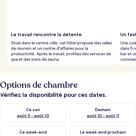
s
p
a
r
Le travail rencontre la détente
Un fest
l
Situé dans le centre-ville, cet hôtel propose des salles
Une cuis
e
de réunion et un centre d'affaires pour la
dans 5 r
s
productivité. Après le travail, profitez des services de
bar et u
spa et des soins de sauna.
convives
v
o
y
a
g
Options de chambre
e
u
Vérifiez la disponibilité pour ces dates.
r
s
Vérifier la disponibilité pour ce soir août 9 - août 10
Vérifier la disponibilité pour 
Ce soir
Demain
août 9 - août 10
août 10 - août 11
Vérifier la disponibilité pour ce week-end août 14 - août 16
Vérifier la disponibilité pour
Ce week-end
Le week-end prochain