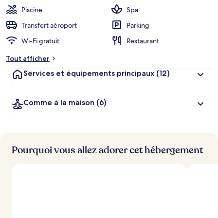
b
Piscine
Spa
e
r
Transfert aéroport
Parking
g
Wi-Fi gratuit
Restaurant
e
m
Tout afficher
e
n
Services et équipements principaux
(12)
t
s
Comme à la maison
(6)
l
e
s
m
i
Pourquoi vous allez adorer cet hébergement
e
u
x
n
o
t
é