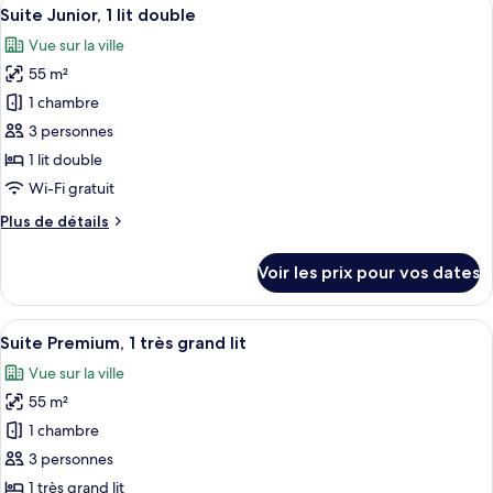
Afficher
grand
9
de
Suite Junior, 1 lit double
toutes
lit,
chambre
Vue sur la ville
Suite
les
vue
Junior,
55 m²
photos
ville
1
pour
1 chambre
très
ce
grand
3 personnes
lit,
type
1 lit double
vue
de
Wi-Fi gratuit
ville
chambre :
Plus
Plus de détails
Suite
de
Junior,
détails
Voir les prix pour vos dates
1
sur
le
lit
type
Afficher
Une chambre d’hôtel avec un grand lit,
double
13
de
Suite Premium, 1 très grand lit
toutes
chambre
Vue sur la ville
Suite
les
Junior,
55 m²
photos
1
pour
1 chambre
lit
ce
double
3 personnes
type
1 très grand lit