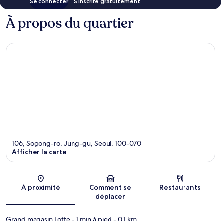
Se connecter
S’inscrire gratuitement
À propos du quartier
106, Sogong-ro, Jung-gu, Seoul, 100-070
Afficher la carte
Carte
À proximité
Comment se
Restaurants
déplacer
Grand magasin Lotte
- 1 min à pied
- 0.1 km