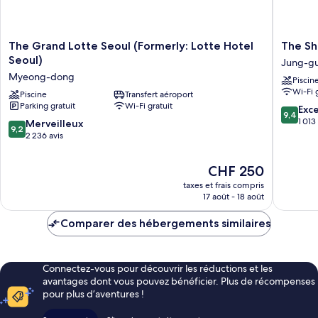
The
The
The Grand Lotte Seoul (Formerly: Lotte Hotel
The Shi
Grand
Shilla
Seoul)
Jung-g
Lotte
Seoul
Myeong-dong
Piscin
Seoul
Jung-
Wi-Fi 
(Formerly:
Piscine
Transfert aéroport
gu
Parking gratuit
Wi-Fi gratuit
Lotte
9.4
Exc
9,4
Hotel
sur
1 013
9.2
Merveilleux
9,2
Seoul)
10,
sur
2 236 avis
Myeong-
Exceptio
10,
dong
1 013 avi
Merveilleux,
Le
CHF 250
2 236 avis
nouveau
taxes et frais compris
prix
17 août - 18 août
est
de
Comparer des hébergements similaires
CHF 250
Connectez-vous pour découvrir les réductions et les
avantages dont vous pouvez bénéficier. Plus de récompenses
pour plus d’aventures !