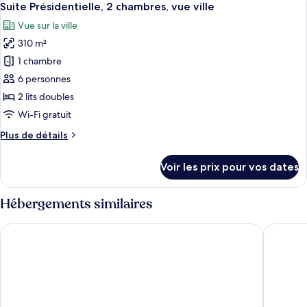
16
de
Suite Présidentielle, 2 chambres, vue ville
toutes
ville
chambre
Vue sur la ville
Suite
les
Royale,
310 m²
photos
2
pour
1 chambre
chambres,
ce
vue
6 personnes
ville
type
2 lits doubles
de
Wi-Fi gratuit
chambre :
Plus
Plus de détails
Suite
de
Présidentielle,
détails
Voir les prix pour vos dates
2
sur
le
chambres,
type
Hébergements similaires
vue
de
ville
chambre
The Grand Lotte Seoul (Formerly: Lotte Hotel Seoul)
The Shill
Suite
Présidentielle,
2
chambres,
vue
ville