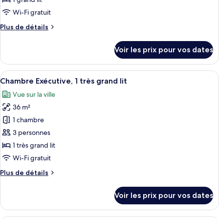
accès
de
Wi-Fi gratuit
piscine,
chambre :
vue
Plus
Plus de détails
Chambre
ville
de
(Pool
Deluxe,
détails
Access)
Voir les prix pour vos dates
1
sur
le
grand
type
Afficher
Une chambre d’hôtel avec un grand lit,
lit
9
de
Chambre Exécutive, 1 très grand lit
toutes
chambre
Vue sur la ville
Chambre
les
Deluxe,
36 m²
photos
1
pour
1 chambre
grand
ce
lit
3 personnes
type
1 très grand lit
de
Wi-Fi gratuit
chambre :
Plus
Plus de détails
Chambre
de
Exécutive,
détails
Voir les prix pour vos dates
1
sur
le
très
type