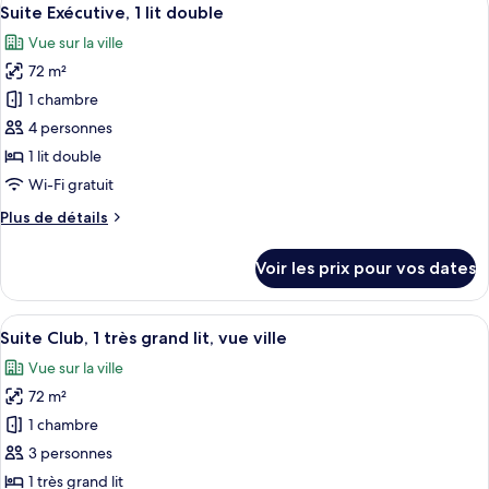
Afficher
grand
8
de
Suite Exécutive, 1 lit double
toutes
lit,
chambre
Vue sur la ville
Suite
les
vue
Exécutive,
72 m²
photos
ville
1
pour
1 chambre
très
ce
grand
4 personnes
lit,
type
1 lit double
vue
de
Wi-Fi gratuit
ville
chambre :
Plus
Plus de détails
Suite
de
Exécutive,
détails
Voir les prix pour vos dates
1
sur
le
lit
type
Afficher
Une chambre d’hôtel dotée d’une grande
double
12
de
Suite Club, 1 très grand lit, vue ville
toutes
chambre
Vue sur la ville
Suite
les
Exécutive,
72 m²
photos
1
pour
1 chambre
lit
ce
double
3 personnes
type
1 très grand lit