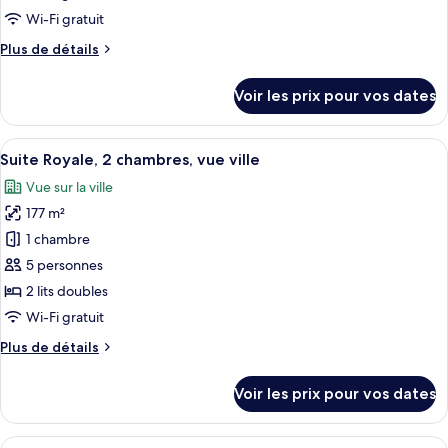
de
Wi-Fi gratuit
chambre :
Plus
Plus de détails
Suite
de
Club,
détails
Voir les prix pour vos dates
1
sur
le
très
type
Afficher
Une chambre d’hôtel dotée d’un coin s
grand
13
de
Suite Royale, 2 chambres, vue ville
toutes
lit,
chambre
Vue sur la ville
Suite
les
vue
Club,
177 m²
photos
ville
1
pour
1 chambre
très
ce
grand
5 personnes
lit,
type
2 lits doubles
vue
de
Wi-Fi gratuit
ville
chambre :
Plus
Plus de détails
Suite
de
Royale,
détails
Voir les prix pour vos dates
2
sur
le
chambres,
type
Afficher
Un grand espace de vie comprenant un 
vue