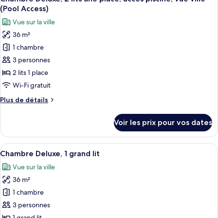
toutes
accès
chambre
(Pool Access)
Chambre
les
piscine,
Vue sur la ville
Deluxe,
photos
vue
1
36 m²
pour
ville
très
1 chambre
ce
grand
(Pool
lit,
type
3 personnes
Access)
accès
de
2 lits 1 place
piscine,
chambre :
vue
Wi-Fi gratuit
Chambre
ville
Plus
Plus de détails
(Pool
Deluxe,
de
Access)
2
détails
Voir les prix pour vos dates
sur
lits
le
une
type
Afficher
Une chambre d’hôtel avec deux lits, un
place,
4
de
Chambre Deluxe, 1 grand lit
toutes
accès
chambre
Vue sur la ville
Chambre
les
piscine,
Deluxe,
36 m²
photos
vue
2
pour
1 chambre
ville
lits
ce
une
(Pool
3 personnes
place,
type
Access)
1 grand lit