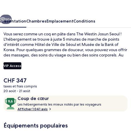
Josun
Seoul
cédent
Suivant
161+
Présentation
Chambres
Emplacement
Conditions
Vous serez comme un coq en pâte dans The Westin Josun Seoul !
L'hébergement se trouve à juste 5 minutes de marche de points
d'intérêt comme Hôtel de Ville de Séoul et Musée de la Bank of
Korea. Pour quelques grammes de douceur, vous pouvez vous offrir
des massages, des soins du visage ou bien des soins corporels. Au
rang des 5 restaurants, l'établissement Aria vous régale pour le petit
déjeuner, le déjeuner et le dîner avec ses spécialités Cuisine
VIP Access
internationale. Cet hôtel de luxe vous fait également profiter d'une
piscine couverte, d'un bar / salon et d'une salle de fitness ouverte
Le
CHF 347
24 h/24. Les autres voyageurs ne tarissent pas d'éloges en ce qui
Piscine couverte, accès possible de 06
prix
concerne le personnel attentionné et l'emplacement.
taxes et frais compris
actuel
20 août - 21 août
L'hébergement se situe à une très courte distance à pied des
est
transports publics : Station Euljiro 1-ga se trouve à 3 min et
Avis
9,6
Coup de cœur
de
Shichong, à 3 min.
voyageurs
L
sur
Les hébergements les mieux notés par les voyageurs
CHF 347.
e
Afficher 1 041 avis
10,
s
Coup
de
Équipements populaires
h
cœur
é