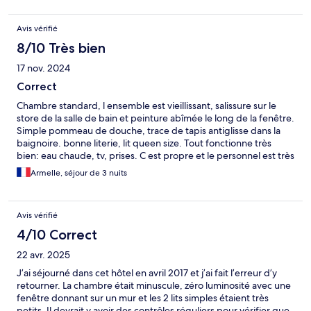
Avis vérifié
8/10 Très bien
17 nov. 2024
Correct
Chambre standard, l ensemble est vieillissant, salissure sur le
store de la salle de bain et peinture abîmée le long de la fenêtre.
Simple pommeau de douche, trace de tapis antiglisse dans la
baignoire. bonne literie, lit queen size. Tout fonctionne très
bien: eau chaude, tv, prises. C est propre et le personnel est très
aimable. Petit déjeuner dans la moyenne ( jus de fruits sans
Armelle, séjour de 3 nuits
saveur). Correct pour Londres, bien placé
Avis vérifié
4/10 Correct
22 avr. 2025
J’ai séjourné dans cet hôtel en avril 2017 et j’ai fait l’erreur d’y
retourner. La chambre était minuscule, zéro luminosité avec une
fenêtre donnant sur un mur et les 2 lits simples étaient très
petits. Il devrait y avoir des contrôles réguliers pour vérifier que