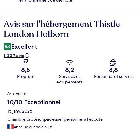
Avis sur l’hébergement Thistle
Avis
London Holborn
Excellent
8,6
1'009 avis
8,8
8,2
8,8
Propreté
Services et
Personnel et service
équipements
Avis
Avis vérifié
10/10 Exceptionnel
15 janv. 2026
Chambre propre, spacieuse, personnel à l écoute
Anne, séjour de 5 nuits