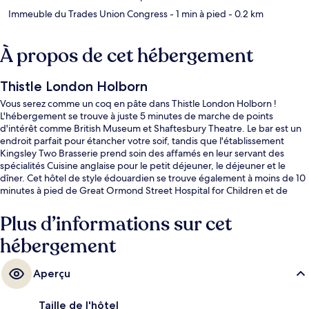
Immeuble du Trades Union Congress
- 1 min à pied
- 0.2 km
À propos de cet hébergement
Thistle London Holborn
Vous serez comme un coq en pâte dans Thistle London Holborn !
L'hébergement se trouve à juste 5 minutes de marche de points
d'intérêt comme British Museum et Shaftesbury Theatre. Le bar est un
endroit parfait pour étancher votre soif, tandis que l'établissement
Kingsley Two Brasserie prend soin des affamés en leur servant des
spécialités Cuisine anglaise pour le petit déjeuner, le déjeuner et le
dîner. Cet hôtel de style édouardien se trouve également à moins de 10
minutes à pied de Great Ormond Street Hospital for Children et de
Oxford Street. Les autres voyageurs adorent le personnel attentionné
et l'emplacement. Les transports publics se situent à une courte
Plus d’informations sur cet
distance à pied : Station de métro Holborn est à 4 min et Station de
hébergement
métro Tottenham Court Road, à 5 min.
Aperçu
Taille de l'hôtel