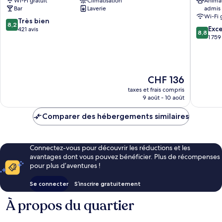
Wi-Fi gratuit
Climatisation
Anima
Circus
ville
Bar
Laverie
admis
Centre-
de
Wi-Fi 
ville
Londres
8.2
Très bien
8,2
8.8
de
Exce
sur
421 avis
8,8
sur
Londres
1 759
10,
10,
Très
Excellen
bien,
1 759 avi
421 avis
Le
CHF 136
nouveau
taxes et frais compris
prix
9 août - 10 août
est
de
Comparer des hébergements similaires
CHF 136
Connectez-vous pour découvrir les réductions et les
avantages dont vous pouvez bénéficier. Plus de récompenses
pour plus d’aventures !
Se connecter
S’inscrire gratuitement
À propos du quartier