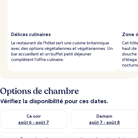
Délices culinaires
Zone d
Le restaurant de l'hôtel sert une cuisine britannique
Cet hôte
avec des options végétaliennes et végétariennes. Un
haut de
bar accueillant et un buffet petit déjeuner
douche à
complètent l'offre culinaire.
d'étage 
nocturn
Options de chambre
Vérifiez la disponibilité pour ces dates.
Vérifier la disponibilité pour ce soir août 6 - août 7
Vérifier la disponibilité pour 
Ce soir
Demain
août 6 - août 7
août 7 - août 8
Vérifier la disponibilité pour ce week-end août 7 - août 9
Vérifier la disponibilité pour 