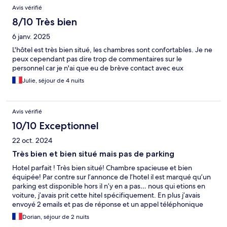
Avis vérifié
8/10 Très bien
6 janv. 2025
L'hôtel est très bien situé, les chambres sont confortables. Je ne
peux cependant pas dire trop de commentaires sur le
personnel car je n'ai que eu de brève contact avec eux
Julie, séjour de 4 nuits
Avis vérifié
10/10 Exceptionnel
22 oct. 2024
Très bien et bien situé mais pas de parking
Hotel parfait ! Très bien situé! Chambre spacieuse et bien
équipée! Par contre sur l’annonce de l’hotel il est marqué qu’un
parking est disponible hors il n’y en a pas… nous qui etions en
voiture, j’avais prit cette hitel spécifiquement. En plus j’avais
envoyé 2 emails et pas de réponse et un appel téléphonique
ppur me dire qu’il n’y en a pas pais une fois que la réservation
Dorian, séjour de 2 nuits
est faites… c’est le seul point noir…