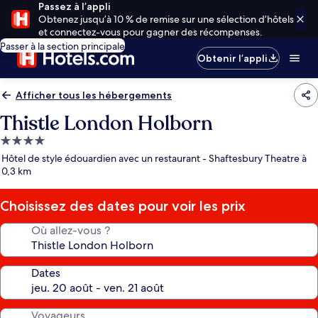
Passez à l’appli
Obtenez jusqu’à 10 % de remise sur une sélection d’hôtels
et connectez-vous pour gagner des récompenses.
Passer à la section principale
Obtenir l’appli
Afficher tous les hébergements
Thistle London Holborn
Hébergement
4.0 étoiles
Hôtel de style édouardien avec un restaurant - Shaftesbury Theatre à
0,3 km
Choisissez des dates pour voir les prix
Où allez-vous ?
Dates
Voyageurs