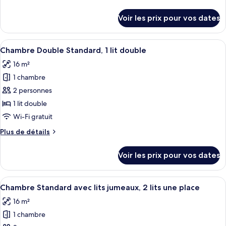
chambre :
de
Chambre
détails
Voir les prix pour vos dates
sur
Simple
le
Standard,
type
Afficher
Une chambre d’hôtel avec un grand lit, 
1
5
de
Chambre Double Standard, 1 lit double
toutes
lit
chambre
16 m²
Chambre
les
une
Simple
1 chambre
photos
place
Standard,
pour
2 personnes
1
ce
lit
1 lit double
une
type
Wi-Fi gratuit
place
de
Plus
Plus de détails
chambre :
de
Chambre
détails
Voir les prix pour vos dates
sur
Double
le
Standard,
type
Afficher
Une chambre d’hôtel avec deux lits, u
1
5
de
Chambre Standard avec lits jumeaux, 2 lits une place
toutes
lit
chambre
16 m²
Chambre
les
double
Double
1 chambre
photos
Standard,