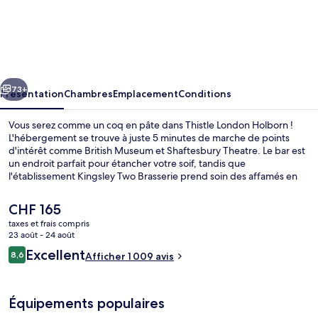
Thistle
London
Holborn
cédent
Suivant
73+
Présentation
Chambres
Emplacement
Conditions
Vous serez comme un coq en pâte dans Thistle London Holborn !
L'hébergement se trouve à juste 5 minutes de marche de points
d'intérêt comme British Museum et Shaftesbury Theatre. Le bar est
un endroit parfait pour étancher votre soif, tandis que
l'établissement Kingsley Two Brasserie prend soin des affamés en
leur servant des spécialités Cuisine anglaise pour le petit déjeuner,
le déjeuner et le dîner. Cet hôtel de style édouardien se trouve
Le
CHF 165
également à moins de 10 minutes à pied de Great Ormond Street
prix
taxes et frais compris
Hospital for Children et de Oxford Street. Les autres voyageurs
actuel
23 août - 24 août
adorent le personnel attentionné et l'emplacement. Les transports
Extérieur
est
Avis
publics se situent à une courte distance à pied : Station de métro
Excellent
8,6
Afficher 1 009 avis
de
8,6 sur 10
Holborn est à 4 min et Station de métro Tottenham Court Road, à 5
voyageurs
CHF 165.
min.
Équipements populaires