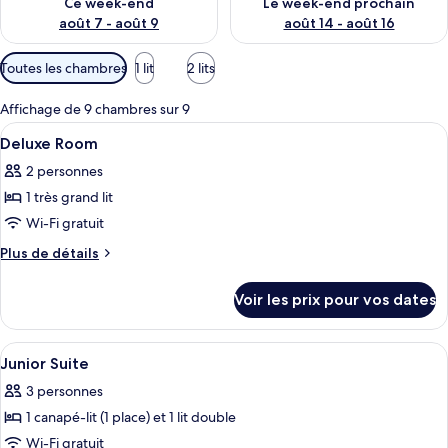
Ce week-end
Le week-end prochain
août 7 - août 9
août 14 - août 16
Filtres
Toutes les chambres
1 lit
2 lits
disponibles
pour
Affichage de 9 chambres sur 9
les
Afficher
Une chambre d’hôtel avec un grand lit,
5
Deluxe Room
chambres
toutes
2 personnes
les
1 très grand lit
photos
pour
Wi-Fi gratuit
ce
Plus
Plus de détails
type
de
détails
de
Voir les prix pour vos dates
sur
chambre :
le
Deluxe
type
Afficher
Une chambre d’hôtel avec un grand lit,
8
Room
de
Junior Suite
toutes
chambre
3 personnes
Deluxe
les
Room
1 canapé-lit (1 place) et 1 lit double
photos
pour
Wi-Fi gratuit