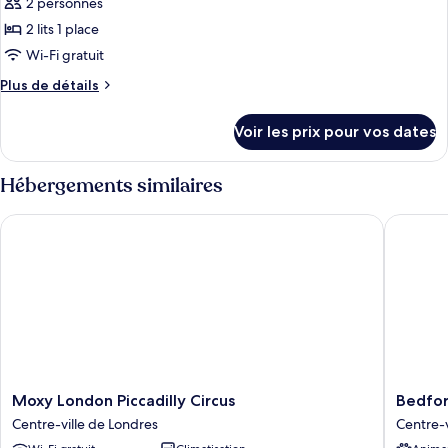
pour
2 personnes
1
ce
lit
2 lits 1 place
double
type
Wi-Fi gratuit
de
Plus
Plus de détails
chambre :
de
Chambre
détails
Voir les prix pour vos dates
sur
Standard
le
avec
type
Hébergements similaires
lits
de
jumeaux,
chambre
Moxy London Piccadilly Circus
Bedford
Chambre
2
Standard
lits
avec
une
lits
jumeaux,
place
2
lits
une
place
Moxy
Bedford
Moxy London Piccadilly Circus
Bedfor
London
Hotel
Centre-ville de Londres
Centre-v
Piccadilly
Centre-