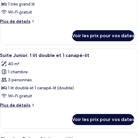
ce
1 très grand lit
type
Wi-Fi gratuit
de
Plus
Plus de détails
chambre :
de
Chambre
détails
Voir les prix pour vos dates
sur
Exécutive,
le
1
type
Afficher
Une chambre d’hôtel avec un grand lit,
très
7
de
Suite Junior, 1 lit double et 1 canapé-lit
toutes
grand
chambre
40 m²
Chambre
les
lit
Exécutive,
1 chambre
photos
1
pour
3 personnes
très
ce
grand
1 lit double et 1 canapé-lit (double)
lit
type
Wi-Fi gratuit
de
Plus
Plus de détails
chambre :
de
Suite
détails
Voir les prix pour vos dates
sur
Junior,
le
1
type
Afficher
Une chambre d’hôtel avec un grand lit
lit
5
de