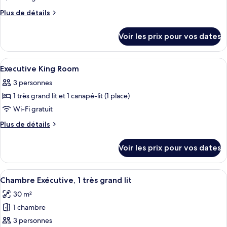
ce
Plus
Plus de détails
type
de
détails
de
Voir les prix pour vos dates
sur
chambre :
le
Junior
type
Afficher
Une chambre d’hôtel avec un grand lit,
6
Suite
de
Executive King Room
toutes
chambre
3 personnes
Junior
les
Suite
1 très grand lit et 1 canapé-lit (1 place)
photos
pour
Wi-Fi gratuit
ce
Plus
Plus de détails
type
de
détails
de
Voir les prix pour vos dates
sur
chambre :
le
Executive
type
Afficher
Une chambre d’hôtel avec un grand lit
6
King
de
Chambre Exécutive, 1 très grand lit
toutes
chambre
Room
30 m²
Executive
les
King
1 chambre
photos
Room
pour
3 personnes