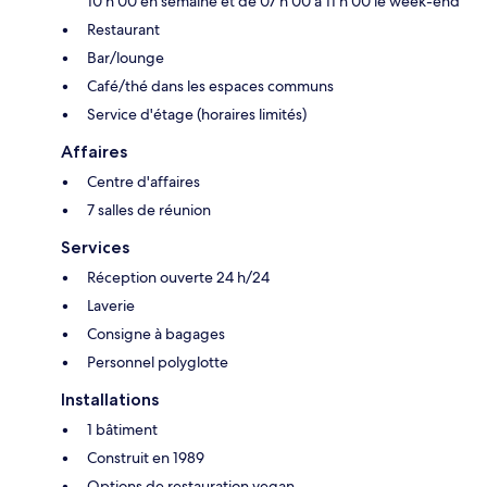
10 h 00 en semaine et de 07 h 00 à 11 h 00 le week-end
Restaurant
Bar/lounge
Café/thé dans les espaces communs
Service d'étage (horaires limités)
Affaires
Centre d'affaires
7 salles de réunion
Services
Réception ouverte 24 h/24
Laverie
Consigne à bagages
Personnel polyglotte
Installations
1 bâtiment
Construit en 1989
Options de restauration vegan