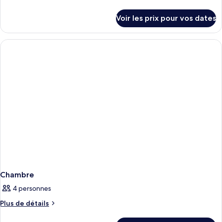
de
détails
Voir les prix pour vos dates
sur
le
type
de
chambre
Chambre
Chambre
4 personnes
Plus
Plus de détails
de
détails