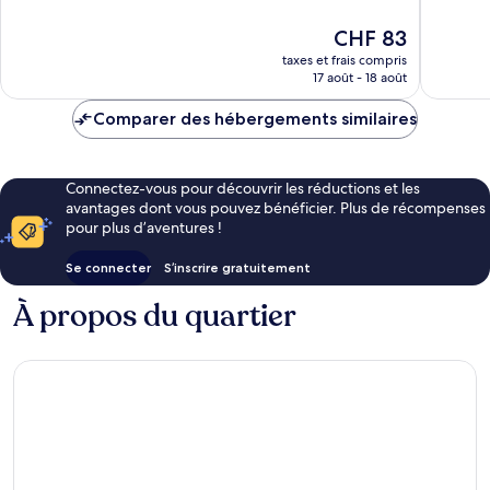
Merveill
10,
Miami
6 860 av
Très
Le
CHF 83
Downtown
bien,
nouveau
Miami
taxes et frais compris
5 472 avis
prix
17 août - 18 août
est
de
Comparer des hébergements similaires
CHF 83
Connectez-vous pour découvrir les réductions et les
avantages dont vous pouvez bénéficier. Plus de récompenses
pour plus d’aventures !
Se connecter
S’inscrire gratuitement
À propos du quartier