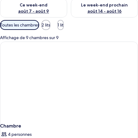
Vérifier la disponibilité pour ce week-end août 7 - août 9
Vérifier la disponibilité pour 
Ce week-end
Le week-end prochain
août 7 - août 9
août 14 - août 16
Filtres
Toutes les chambres
2 lits
1 lit
disponibles
pour
Affichage de 9 chambres sur 9
les
chambres
Chambre
4 personnes