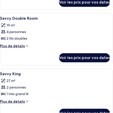
Voir les prix pour vos dates
sur
le
type
Afficher
Draps en coton égyptien, literie de qu
10
de
Savvy Double Room
toutes
chambre
19 m²
Chambre
les
4 personnes
photos
pour
2 lits doubles
ce
Plus
Plus de détails
type
de
détails
de
Voir les prix pour vos dates
sur
chambre :
le
Savvy
type
Afficher
Une chambre d’hôtel avec un lit, un bur
9
Double
de
Savvy King
toutes
chambre
Room
27 m²
Savvy
les
Double
2 personnes
photos
Room
pour
1 très grand lit
ce
Plus
Plus de détails
type
de
détails
de