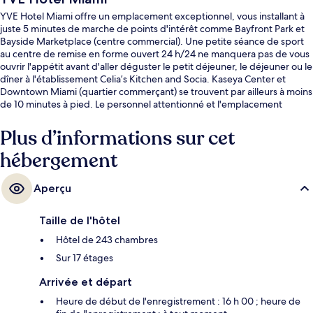
YVE Hotel Miami offre un emplacement exceptionnel, vous installant à
juste 5 minutes de marche de points d'intérêt comme Bayfront Park et
Bayside Marketplace (centre commercial). Une petite séance de sport
au centre de remise en forme ouvert 24 h/24 ne manquera pas de vous
ouvrir l'appétit avant d'aller déguster le petit déjeuner, le déjeuner ou le
dîner à l'établissement Celia’s Kitchen and Socia. Kaseya Center et
Downtown Miami (quartier commerçant) se trouvent par ailleurs à moins
de 10 minutes à pied. Le personnel attentionné et l'emplacement
remportent un franc succès auprès des autres voyageurs.
L'hébergement se situe à une très courte distance à pied des transports
Plus d’informations sur cet
publics : Arrêt de tram First Street Metromover se trouve à 3 min et
hébergement
Arrêt de tram College-Bayside Metromover, à 4 min.
Aperçu
Taille de l'hôtel
Hôtel de 243 chambres
Sur 17 étages
Arrivée et départ
Heure de début de l'enregistrement : 16 h 00 ; heure de