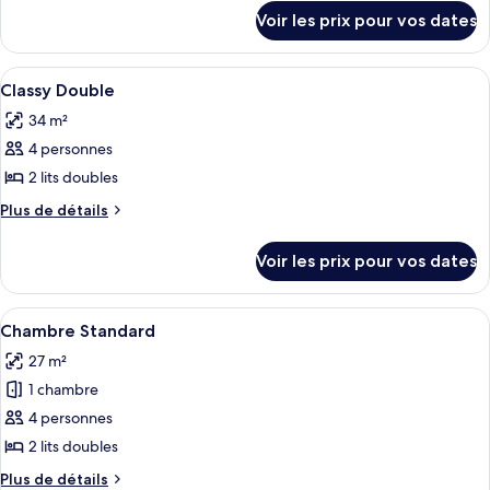
vue
détails
de
Voir les prix pour vos dates
baie
sur
chambre :
le
Chambre
type
Afficher
Une chambre d’hôtel avec deux lits, un 
8
Supérieure
de
Classy Double
toutes
chambre
34 m²
Chambre
les
Supérieure
4 personnes
photos
pour
2 lits doubles
ce
Plus
Plus de détails
type
de
détails
de
Voir les prix pour vos dates
sur
chambre :
le
Classy
type
Afficher
Une chambre d’hôtel avec deux lits, un 
5
Double
de
Chambre Standard
toutes
chambre
27 m²
Classy
les
Double
1 chambre
photos
pour
4 personnes
ce
2 lits doubles
type
Plus
Plus de détails