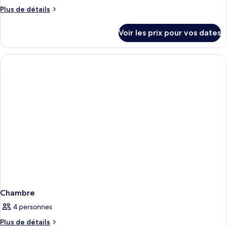
Plus
Plus de détails
de
détails
Voir les prix pour vos dates
sur
le
type
de
chambre
Chambre
Chambre
4 personnes
Plus
Plus de détails