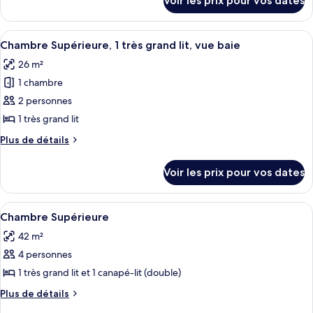
Voir les prix pour vos dates
sur
chambre :
le
Savvy
type
Afficher
Chambre Supérieure, 1 très grand lit, 
10
King
de
Chambre Supérieure, 1 très grand lit, vue baie
toutes
chambre
26 m²
Savvy
les
King
1 chambre
photos
pour
2 personnes
ce
1 très grand lit
type
Plus
Plus de détails
de
de
chambre :
détails
Voir les prix pour vos dates
sur
Chambre
le
Supérieure,
type
Afficher
Chambre Supérieure
1
9
de
Chambre Supérieure
toutes
chambre
très
42 m²
Chambre
les
grand
Supérieure,
4 personnes
photos
lit,
1
pour
1 très grand lit et 1 canapé-lit (double)
vue
très
ce
grand
baie
Plus
Plus de détails
lit,
type
de