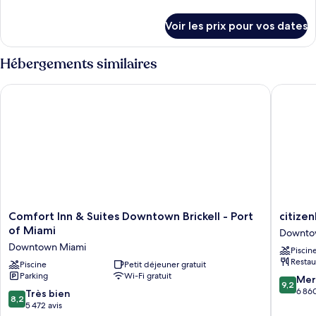
de
de
chambre :
détails
Voir les prix pour vos dates
sur
Chambre
le
Standard
type
Hébergements similaires
de
chambre
Comfort Inn & Suites Downtown Brickell - Port of Miami
citizenM
Chambre
Standard
Comfort
citizenM
Comfort Inn & Suites Downtown Brickell - Port
citize
Inn
Miami
of Miami
Downto
&
Worldce
Downtown Miami
Piscin
Suites
Downto
Restau
Downtown
Piscine
Petit déjeuner gratuit
Miami
Parking
Wi-Fi gratuit
Brickell
9.2
Mer
9,2
-
sur
6 860
8.2
Très bien
8,2
Port
10,
sur
5 472 avis
of