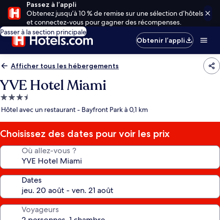
Passez à l’appli
Obtenez jusqu’à 10 % de remise sur une sélection d’hôtels
et connectez-vous pour gagner des récompenses.
Passer à la section principale
Obtenir l’appli
Afficher tous les hébergements
YVE Hotel Miami
Hébergement
3.5 étoiles
Hôtel avec un restaurant - Bayfront Park à 0,1 km
Choisissez des dates pour voir les prix
Où allez-vous ?
Dates
Voyageurs