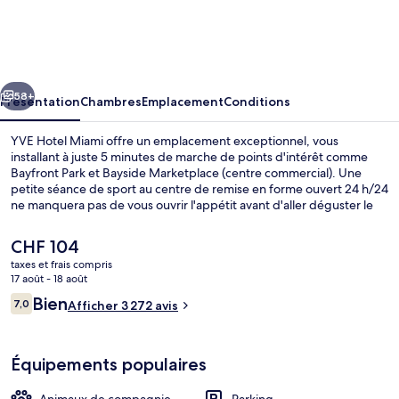
Hotel
Miami
cédent
Suivant
58+
Présentation
Chambres
Emplacement
Conditions
YVE Hotel Miami offre un emplacement exceptionnel, vous
installant à juste 5 minutes de marche de points d'intérêt comme
Bayfront Park et Bayside Marketplace (centre commercial). Une
petite séance de sport au centre de remise en forme ouvert 24 h/24
ne manquera pas de vous ouvrir l'appétit avant d'aller déguster le
petit déjeuner, le déjeuner ou le dîner à l'établissement Celia’s
Kitchen and Socia. Kaseya Center et Downtown Miami (quartier
Le
CHF 104
commerçant) se trouvent par ailleurs à moins de 10 minutes à pied.
prix
taxes et frais compris
Le personnel attentionné et l'emplacement remportent un franc
actuel
17 août - 18 août
succès auprès des autres voyageurs. L'hébergement se situe à une
Extérieur
est
Avis
très courte distance à pied des transports publics : Arrêt de tram
Bien
7,0
Afficher 3 272 avis
de
7,0 sur 10
First Street Metromover se trouve à 3 min et Arrêt de tram College-
voyageurs
CHF 104.
Bayside Metromover, à 4 min.
Équipements populaires