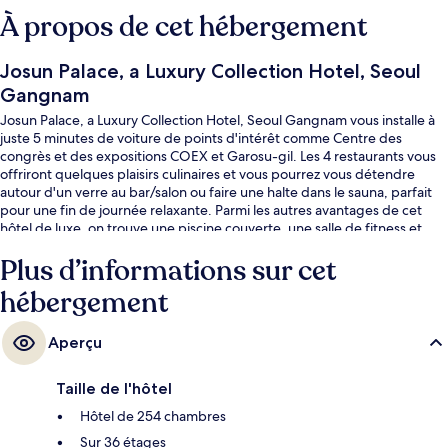
À propos de cet hébergement
Josun Palace, a Luxury Collection Hotel, Seoul
Gangnam
Josun Palace, a Luxury Collection Hotel, Seoul Gangnam vous installe à
juste 5 minutes de voiture de points d'intérêt comme Centre des
congrès et des expositions COEX et Garosu-gil. Les 4 restaurants vous
offriront quelques plaisirs culinaires et vous pourrez vous détendre
autour d'un verre au bar/salon ou faire une halte dans le sauna, parfait
pour une fin de journée relaxante. Parmi les autres avantages de cet
hôtel de luxe, on trouve une piscine couverte, une salle de fitness et
une piscine pour enfants, l'idéal pour des vacances sans soucis. Les
Plus d’informations sur cet
autres voyageurs adorent le personnel attentionné. Les transports
publics se situent à une courte distance à pied : Station Yeoksam est à 6
hébergement
min et Station Seolleung, à 8 min.
Aperçu
Taille de l'hôtel
Hôtel de 254 chambres
Sur 36 étages