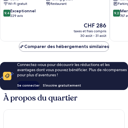
Parnas
BY
Wi-Fi gratuit
Restaurant
Parkin
Gangnam-
HYATT
gu
Gangna
9.4
9.2
Exceptionnel
Mer
9,4
9,2
gu
sur
sur
229 avis
767 a
10,
10,
Le
CHF 286
Exceptionnel,
Merveill
nouveau
229 avis
767 avis
taxes et frais compris
prix
30 août - 31 août
est
de
Comparer des hébergements similaires
CHF 286
Connectez-vous pour découvrir les réductions et les
avantages dont vous pouvez bénéficier. Plus de récompenses
pour plus d’aventures !
Se connecter
S’inscrire gratuitement
À propos du quartier