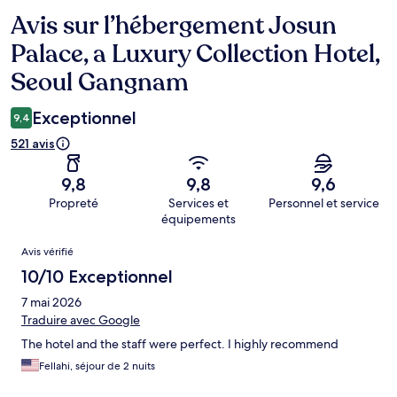
Avis sur l’hébergement Josun
Avis
Palace, a Luxury Collection Hotel,
Seoul Gangnam
Exceptionnel
9,4
521 avis
9,8
9,8
9,6
Propreté
Services et
Personnel et service
équipements
Avis
Avis vérifié
10/10 Exceptionnel
7 mai 2026
Traduire avec Google
The hotel and the staff were perfect. I highly recommend
Fellahi, séjour de 2 nuits