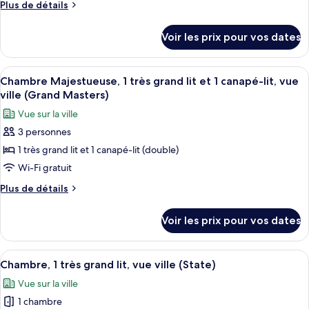
de
Plus
Plus de détails
(Masters)
chambre :
de
détails
Chambre
Voir les prix pour vos dates
sur
Majestueuse,
le
2
type
Afficher
Une chambre d’hôtel avec un grand lit,
2
grands
de
Chambre Majestueuse, 1 très grand lit et 1 canapé-lit, vue
toutes
chambre
lits,
ville (Grand Masters)
Chambre
les
vue
Vue sur la ville
Majestueuse,
photos
ville
2
3 personnes
pour
grands
(Grand
1 très grand lit et 1 canapé-lit (double)
ce
lits,
Masters)
vue
type
Wi-Fi gratuit
ville
de
Plus
Plus de détails
(Grand
chambre :
de
Masters)
détails
Chambre
Voir les prix pour vos dates
sur
Majestueuse,
le
1
type
Afficher
Une chambre d’hôtel moderne, dotée d’
2
très
de
Chambre, 1 très grand lit, vue ville (State)
toutes
chambre
grand
Vue sur la ville
Chambre
les
lit
Majestueuse,
1 chambre
photos