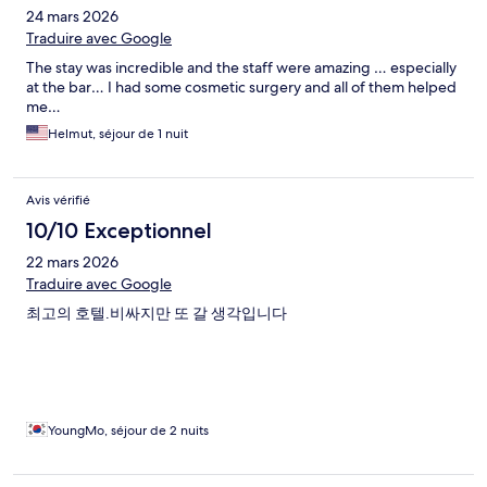
24 mars 2026
Traduire avec Google
The stay was incredible and the staff were amazing … especially
at the bar… I had some cosmetic surgery and all of them helped
me…
Helmut, séjour de 1 nuit
Avis vérifié
10/10 Exceptionnel
22 mars 2026
Traduire avec Google
최고의 호텔.비싸지만 또 갈 생각입니다
YoungMo, séjour de 2 nuits