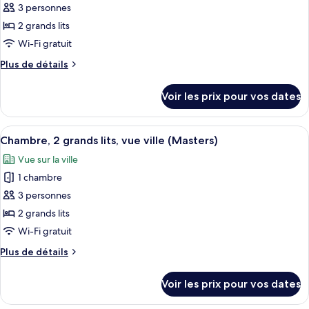
et
1
3 personnes
pour
très
1
2 grands lits
ce
grand
canapé-
lit
type
Wi-Fi gratuit
lit,
et
de
Plus
Plus de détails
vue
1
chambre :
de
canapé-
ville
détails
Chambre
lit,
Voir les prix pour vos dates
(Grand
sur
vue
Majestueuse,
Masters
le
ville
2
type
(Grand
Bay)
Afficher
Une chambre d’hôtel avec deux lits, un
2
grands
de
Chambre, 2 grands lits, vue ville (Masters)
Masters
toutes
chambre
Bay)
lits,
Vue sur la ville
Chambre
les
vue
Majestueuse,
1 chambre
photos
ville
2
pour
3 personnes
grands
(Grand
ce
lits,
2 grands lits
Masters
vue
type
Wi-Fi gratuit
Bay)
ville
de
(Grand
Plus
Plus de détails
chambre :
Masters
de
Chambre,
Bay)
détails
Voir les prix pour vos dates
sur
2
le
grands