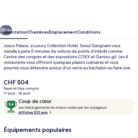
Palace,
a
Luxury
cédent
Suivant
Collection
73+
Présentation
Chambres
Emplacement
Conditions
Hotel,
Josun Palace, a Luxury Collection Hotel, Seoul Gangnam vous
Seoul
installe à juste 5 minutes de voiture de points d'intérêt comme
Centre des congrès et des expositions COEX et Garosu-gil. Les 4
Gangnam
restaurants vous offriront quelques plaisirs culinaires et vous
pourrez vous détendre autour d'un verre au bar/salon ou faire une
halte dans le sauna, parfait pour une fin de journée relaxante. Parmi
les autres avantages de cet hôtel de luxe, on trouve une piscine
Le
CHF 504
couverte, une salle de fitness et une piscine pour enfants, l'idéal
prix
taxes et frais compris
pour des vacances sans soucis. Les autres voyageurs adorent le
actuel
17 août - 18 août
personnel attentionné. Les transports publics se situent à une
Piscine couverte
est
Avis
9,4
courte distance à pied : Station Yeoksam est à 6 min et Station
Coup de cœur
de
Seolleung, à 8 min.
voyageurs
L
sur
Les hébergements les mieux notés par les voyageurs
CHF 504.
e
Afficher 521 avis
10,
s
Coup
de
Équipements populaires
h
cœur
é