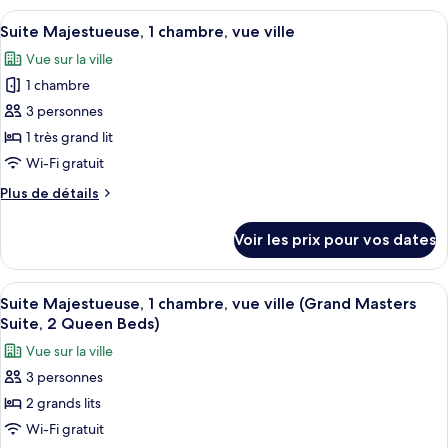
très
type
Afficher
Un salon moderne avec un canapé, une 
grand
2
de
Suite Majestueuse, 1 chambre, vue ville
toutes
lit,
chambre
Vue sur la ville
Suite,
les
vue
1
1 chambre
photos
ville
très
pour
3 personnes
grand
ce
lit,
1 très grand lit
vue
type
Wi-Fi gratuit
ville
de
Plus
Plus de détails
chambre :
de
Suite
détails
Voir les prix pour vos dates
sur
Majestueuse,
le
1
type
Afficher
Une chambre d’hôtel avec deux lits, un
chambre,
2
de
Suite Majestueuse, 1 chambre, vue ville (Grand Masters
toutes
vue
chambre
Suite, 2 Queen Beds)
Suite
les
ville
Vue sur la ville
Majestueuse,
photos
1
3 personnes
pour
chambre,
2 grands lits
ce
vue
ville
type
Wi-Fi gratuit