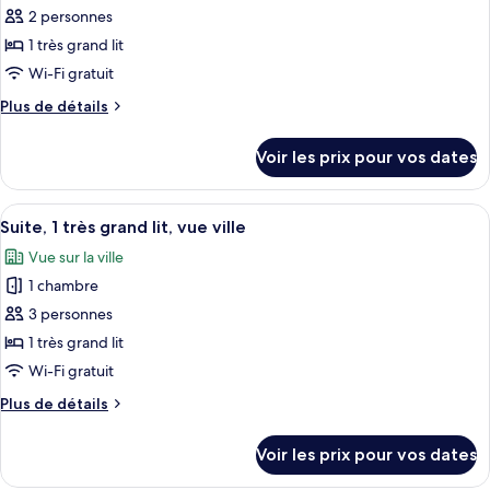
et
1
pour
2 personnes
très
1
ce
grand
1 très grand lit
canapé-
lit
type
Wi-Fi gratuit
lit,
et
de
vue
1
Plus
Plus de détails
chambre :
canapé-
de
ville
Chambre,
lit,
détails
(Grand
Voir les prix pour vos dates
vue
sur
1
Masters)
ville
le
très
(Grand
type
Afficher
Une chambre d’hôtel moderne avec un gr
grand
Masters)
2
de
Suite, 1 très grand lit, vue ville
toutes
lit,
chambre
Vue sur la ville
Chambre,
les
vue
1
1 chambre
photos
ville
très
pour
3 personnes
(State)
grand
ce
lit,
1 très grand lit
vue
type
Wi-Fi gratuit
ville
de
(State)
Plus
Plus de détails
chambre :
de
Suite,
détails
Voir les prix pour vos dates
sur
1
le