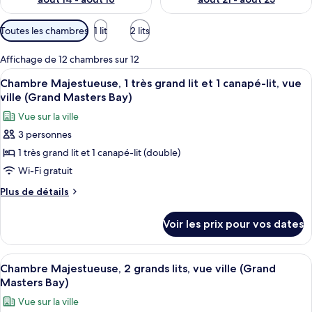
Filtres
Toutes les chambres
1 lit
2 lits
disponibles
pour
Affichage de 12 chambres sur 12
les
Afficher
Une chambre d’hôtel moderne avec un g
2
Chambre Majestueuse, 1 très grand lit et 1 canapé-lit, vue
chambres
toutes
ville (Grand Masters Bay)
les
Vue sur la ville
photos
3 personnes
pour
1 très grand lit et 1 canapé-lit (double)
ce
type
Wi-Fi gratuit
de
Plus
Plus de détails
chambre :
de
détails
Chambre
Voir les prix pour vos dates
sur
Majestueuse,
le
1
type
Afficher
Une chambre d’hôtel avec deux lits, un
2
très
de
Chambre Majestueuse, 2 grands lits, vue ville (Grand
toutes
chambre
grand
Masters Bay)
Chambre
les
lit
Vue sur la ville
Majestueuse,
photos