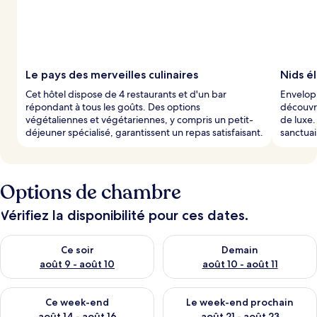
s
p
a
r
Le pays des merveilles culinaires
Nids é
l
Cet hôtel dispose de 4 restaurants et d'un bar
Envelop
e
répondant à tous les goûts. Des options
découvr
s
végétaliennes et végétariennes, y compris un petit-
de luxe.
déjeuner spécialisé, garantissent un repas satisfaisant.
sanctua
v
o
y
a
g
Options de chambre
e
u
Vérifiez la disponibilité pour ces dates.
r
s
Vérifier la disponibilité pour ce soir août 9 - août 10
Vérifier la disponibilité pour 
Ce soir
Demain
août 9 - août 10
août 10 - août 11
Vérifier la disponibilité pour ce week-end août 14 - août 16
Vérifier la disponibilité pour
Ce week-end
Le week-end prochain
août 14 - août 16
août 21 - août 23