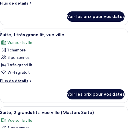
de
Plus
Plus de détails
chambre :
de
détails
Suite
Voir les prix pour vos dates
sur
Majestueuse,
le
1
type
Afficher
Une chambre d’hôtel moderne avec un c
2
chambre,
de
Suite, 1 très grand lit, vue ville
toutes
chambre
vue
Vue sur la ville
Suite
les
ville
Majestueuse,
1 chambre
photos
(Grand
1
pour
3 personnes
chambre,
Masters
ce
vue
1 très grand lit
Suite,
ville
type
Wi-Fi gratuit
2
(Grand
de
Queen
Masters
Plus
Plus de détails
chambre :
Suite,
de
Beds)
Suite,
2
détails
Voir les prix pour vos dates
Queen
sur
1
Beds)
le
très
type
Afficher
Une chambre d’hôtel moderne avec deux 
grand
2
de
Suite, 2 grands lits, vue ville (Masters Suite)
toutes
lit,
chambre
Vue sur la ville
Suite,
les
vue
1
3 personnes