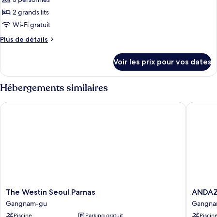
photos
ville
très
pour
2 grands lits
grand
ce
lit,
Wi-Fi gratuit
vue
type
Plus
Plus de détails
ville
de
de
chambre :
détails
Voir les prix pour vos dates
sur
Suite,
le
2
type
Hébergements similaires
grands
de
chambre
lits,
The Westin Seoul Parnas
ANDAZ 
Suite,
vue
2
ville
grands
(Masters
lits,
vue
Suite)
ville
(Masters
Suite)
The
ANDAZ
The Westin Seoul Parnas
ANDAZ
Westin
SEOUL
Gangnam-gu
Gangna
Seoul
GANGN
Piscine
Parking gratuit
Piscin