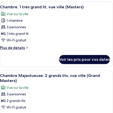
type
Afficher
Une chambre d’hôtel moderne dotée d’un
lits,
2
de
Chambre, 1 très grand lit, vue ville (Masters)
toutes
vue
chambre
Vue sur la ville
Chambre,
les
ville
2
1 chambre
photos
(Masters)
grands
pour
3 personnes
lits,
ce
vue
1 très grand lit
ville
type
Wi-Fi gratuit
(Masters)
de
Plus
Plus de détails
chambre :
de
Chambre,
détails
Voir les prix pour vos dates
sur
1
le
très
type
Afficher
Une chambre d’hôtel avec deux lits, un
grand
2
de
Chambre Majestueuse, 2 grands lits, vue ville (Grand
toutes
lit,
chambre
Masters)
Chambre,
les
vue
Vue sur la ville
1
photos
ville
très
3 personnes
pour
(Masters)
grand
2 grands lits
ce
lit,
vue
type
Wi-Fi gratuit
ville