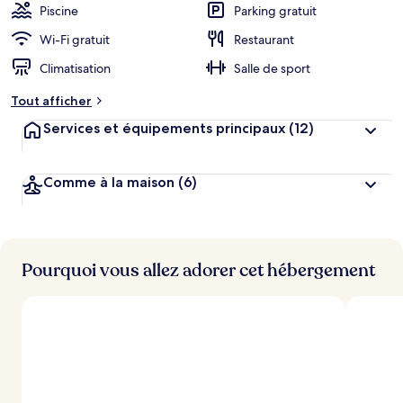
b
Piscine
Parking gratuit
e
r
Wi-Fi gratuit
Restaurant
g
Climatisation
Salle de sport
e
m
Tout afficher
e
n
Services et équipements principaux
(12)
t
s
Comme à la maison
(6)
l
e
s
m
i
Pourquoi vous allez adorer cet hébergement
e
u
x
n
o
t
é