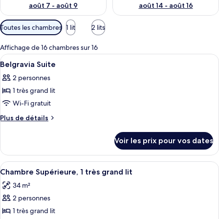
août 7 - août 9
août 14 - août 16
Filtres
Toutes les chambres
1 lit
2 lits
disponibles
pour
Affichage de 16 chambres sur 16
les
Afficher
Minibar, coffres-forts dans les chambr
4
Belgravia Suite
chambres
toutes
2 personnes
les
1 très grand lit
photos
pour
Wi-Fi gratuit
ce
Plus
Plus de détails
type
de
détails
de
Voir les prix pour vos dates
sur
chambre :
le
Belgravia
type
Afficher
Chambre Supérieure, 1 très grand lit
8
Suite
de
Chambre Supérieure, 1 très grand lit
toutes
chambre
34 m²
Belgravia
les
Suite
2 personnes
photos
pour
1 très grand lit