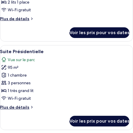
(Sloane)
2 lits 1 place
photos
pour
Wi-Fi gratuit
ce
Plus
Plus de détails
type
de
détails
de
Voir les prix pour vos dates
sur
chambre :
le
Hyde
type
Afficher
Une chambre spacieuse avec un grand li
10
Park
de
Suite Présidentielle
toutes
chambre
Twin
Vue sur le parc
Hyde
les
Room
Park
95 m²
photos
Twin
pour
1 chambre
Room
ce
3 personnes
type
1 très grand lit
de
Wi-Fi gratuit
chambre :
Plus
Plus de détails
Suite
de
Présidentielle
détails
Voir les prix pour vos dates
sur
le