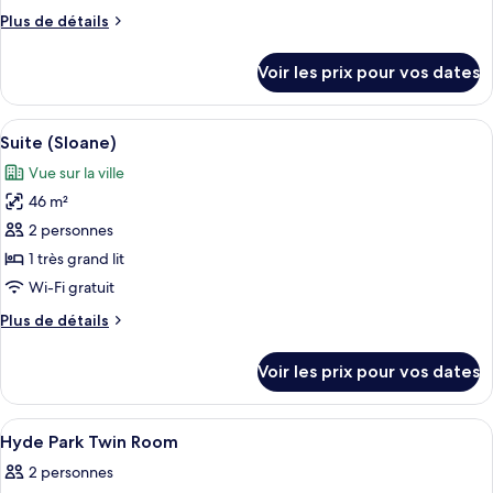
de
Plus
Plus de détails
chambre :
de
Suite
détails
Voir les prix pour vos dates
sur
(Belgravia)
le
type
Afficher
Suite (Sloane)
10
de
Suite (Sloane)
toutes
chambre
Vue sur la ville
Suite
les
(Belgravia)
46 m²
photos
pour
2 personnes
ce
1 très grand lit
type
Wi-Fi gratuit
de
Plus
Plus de détails
chambre :
de
Suite
détails
Voir les prix pour vos dates
sur
(Sloane)
le
type
Afficher
Minibar, coffres-forts dans les chambr
1
de
Hyde Park Twin Room
toutes
chambre
2 personnes
Suite
les