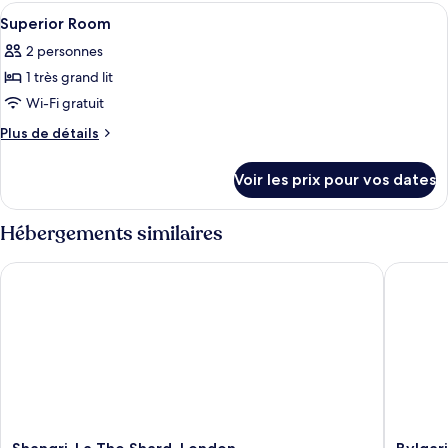
type
Afficher
Minibar, coffres-forts dans les chambr
5
de
Superior Room
toutes
chambre
2 personnes
Suite
les
Présidentielle
1 très grand lit
photos
pour
Wi-Fi gratuit
ce
Plus
Plus de détails
type
de
détails
de
Voir les prix pour vos dates
sur
chambre :
le
Superior
type
Hébergements similaires
Room
de
chambre
Shangri-La The Shard, London
Bvlgari 
Superior
Room
Shangri-
Bvlgari