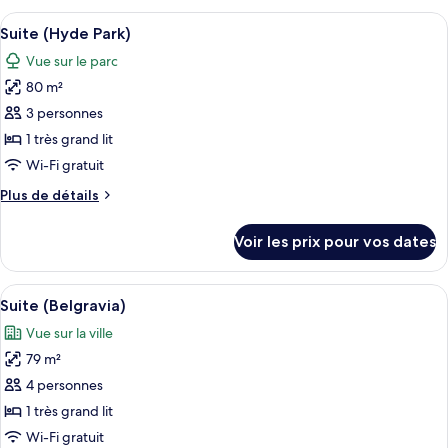
(Hyde
type
Afficher
Suite (Hyde Park) | Vue sur le parc
Park)
9
de
Suite (Hyde Park)
toutes
chambre
Vue sur le parc
Suite
les
Familiale
80 m²
photos
(Hyde
pour
3 personnes
Park)
ce
1 très grand lit
type
Wi-Fi gratuit
de
Plus
Plus de détails
chambre :
de
Suite
détails
Voir les prix pour vos dates
sur
(Hyde
le
Park)
type
Afficher
Une chambre d’hôtel moderne dotée d’un
8
de
Suite (Belgravia)
toutes
chambre
Vue sur la ville
Suite
les
(Hyde
79 m²
photos
Park)
pour
4 personnes
ce
1 très grand lit
type
Wi-Fi gratuit