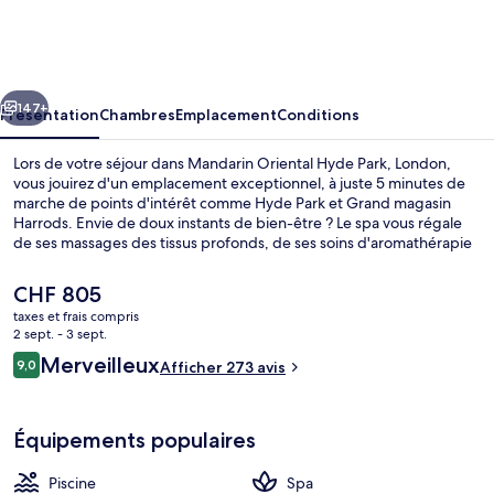
Oriental
Hyde
Park,
cédent
Suivant
London
147+
Présentation
Chambres
Emplacement
Conditions
Lors de votre séjour dans Mandarin Oriental Hyde Park, London,
vous jouirez d'un emplacement exceptionnel, à juste 5 minutes de
marche de points d'intérêt comme Hyde Park et Grand magasin
Harrods. Envie de doux instants de bien-être ? Le spa vous régale
de ses massages des tissus profonds, de ses soins d'aromathérapie
ou de ses soins de manucure et de pédicure. Figurant parmi les 3
restaurants, l'établissement The Aubrey vous ouvre ses portes pour
Le
CHF 805
le dîner et vous propose des spécialités Cuisine japonaise. Cet hôtel
prix
taxes et frais compris
de luxe abrite en outre 2 bars/lounges, une piscine couverte et une
actuel
2 sept. - 3 sept.
salle de fitness ouverte 24 h/24. Quelques minutes de marche
3 restaurants servant le petit déjeuner,
est
Avis
seulement séparent l'hébergement des transports publics : Station
Merveilleux
9,0
Afficher 273 avis
de
9,0 sur 10
de métro Knightsbridge est accessible en quelques foulées et
voyageurs
CHF 805.
Station de métro Hyde Park Corner se situe à 7 min à pied.
Équipements populaires
Piscine
Spa