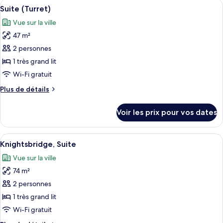
Afficher
Suite (Turret)
11
de
Suite (Turret)
toutes
chambre
Vue sur la ville
Suite
les
Supérieure
47 m²
photos
pour
2 personnes
ce
1 très grand lit
type
Wi-Fi gratuit
de
Plus
Plus de détails
chambre :
de
Suite
détails
Voir les prix pour vos dates
sur
(Turret)
le
type
Afficher
Knightsbridge, Suite
16
de
Knightsbridge, Suite
toutes
chambre
Vue sur la ville
Suite
les
(Turret)
74 m²
photos
pour
2 personnes
ce
1 très grand lit
type
Wi-Fi gratuit
de