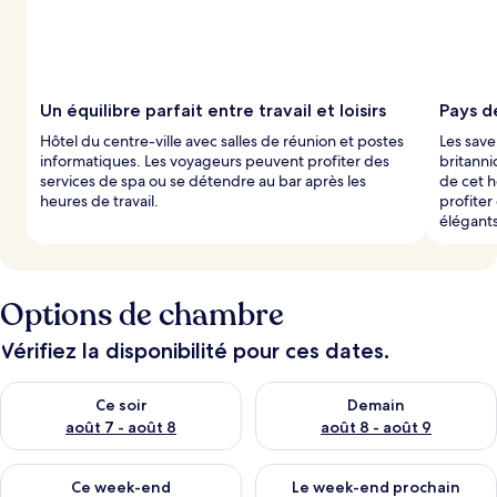
Un équilibre parfait entre travail et loisirs
Pays de
Hôtel du centre-ville avec salles de réunion et postes
Les save
informatiques. Les voyageurs peuvent profiter des
britanni
services de spa ou se détendre au bar après les
de cet h
heures de travail.
profiter
élégants
Options de chambre
Vérifiez la disponibilité pour ces dates.
Vérifier la disponibilité pour ce soir août 7 - août 8
Vérifier la disponibilité pour 
Ce soir
Demain
août 7 - août 8
août 8 - août 9
Vérifier la disponibilité pour ce week-end août 7 - août 9
Vérifier la disponibilité pour 
Ce week-end
Le week-end prochain