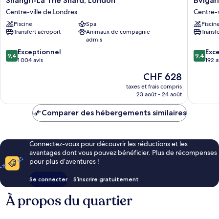
Shangri-La The Shard, London
Bvlgar
La
Hotel
Centre-ville de Londres
Centre-v
The
London
Piscine
Spa
Piscin
Shard,
Centre-
Transfert aéroport
Animaux de compagnie
Transf
London
ville
admis
Centre-
de
9.4
9.4
ville
Exceptionnel
Londres
Exc
9,4
9,4
sur
sur
de
1 004 avis
192 a
10,
10,
Londres
Le
CHF 628
Exceptionnel,
Exceptio
nouveau
1 004 avis
192 avis
taxes et frais compris
prix
23 août - 24 août
est
de
Comparer des hébergements similaires
CHF 628
Connectez-vous pour découvrir les réductions et les
avantages dont vous pouvez bénéficier. Plus de récompenses
pour plus d’aventures !
Se connecter
S’inscrire gratuitement
À propos du quartier