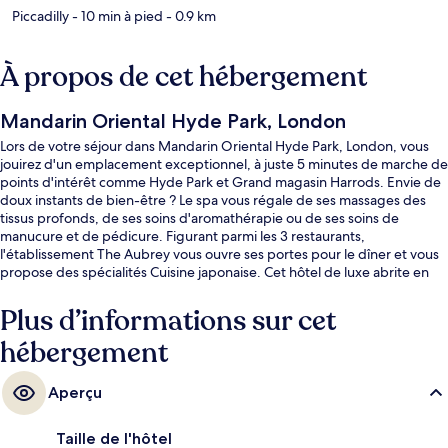
Piccadilly
- 10 min à pied
- 0.9 km
À propos de cet hébergement
Mandarin Oriental Hyde Park, London
Lors de votre séjour dans Mandarin Oriental Hyde Park, London, vous
jouirez d'un emplacement exceptionnel, à juste 5 minutes de marche de
points d'intérêt comme Hyde Park et Grand magasin Harrods. Envie de
doux instants de bien-être ? Le spa vous régale de ses massages des
tissus profonds, de ses soins d'aromathérapie ou de ses soins de
manucure et de pédicure. Figurant parmi les 3 restaurants,
l'établissement The Aubrey vous ouvre ses portes pour le dîner et vous
propose des spécialités Cuisine japonaise. Cet hôtel de luxe abrite en
outre 2 bars/lounges, une piscine couverte et une salle de fitness
ouverte 24 h/24. Quelques minutes de marche seulement séparent
Plus d’informations sur cet
l'hébergement des transports publics : Station de métro Knightsbridge
hébergement
est accessible en quelques foulées et Station de métro Hyde Park
Corner se situe à 7 min à pied.
Aperçu
Taille de l'hôtel