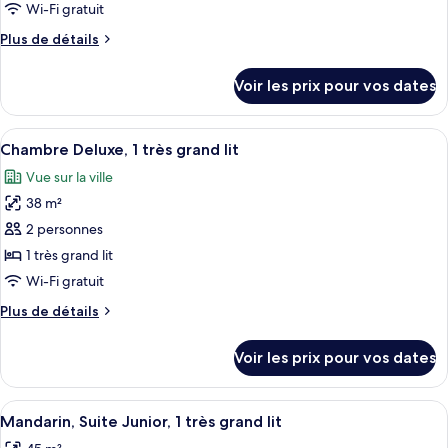
ce
Wi-Fi gratuit
type
Plus
Plus de détails
de
de
chambre :
détails
Voir les prix pour vos dates
sur
Chambre
le
Supérieure,
type
Afficher
Une chambre d’hôtel avec un grand lit,
1
5
de
Chambre Deluxe, 1 très grand lit
toutes
chambre
très
Vue sur la ville
Chambre
les
grand
Supérieure,
38 m²
photos
lit
1
pour
2 personnes
très
ce
grand
1 très grand lit
lit
type
Wi-Fi gratuit
de
Plus
Plus de détails
chambre :
de
Chambre
détails
Voir les prix pour vos dates
sur
Deluxe,
le
1
type
Afficher
Mandarin, Suite Junior, 1 très grand lit
très
12
de
Mandarin, Suite Junior, 1 très grand lit
toutes
grand
chambre