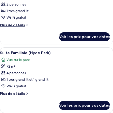
très
pour
2 personnes
grand
ce
lit
1 très grand lit
(Hyde
type
Wi-Fi gratuit
Park)
de
Plus
Plus de détails
chambre :
de
Suite
détails
Voir les prix pour vos dates
sur
Junior,
le
1
type
Afficher
Suite Familiale (Hyde Park)
très
14
de
Suite Familiale (Hyde Park)
toutes
grand
chambre
Vue sur le parc
Suite
les
lit
Junior,
72 m²
photos
(Hyde
1
pour
4 personnes
Park)
très
ce
grand
1 très grand lit et 1 grand lit
lit
type
Wi-Fi gratuit
(Hyde
de
Park)
Plus
Plus de détails
chambre :
de
Suite
détails
Voir les prix pour vos dates
sur
Familiale
le