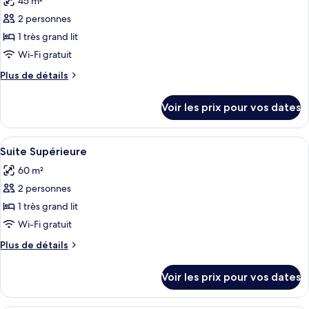
45 m²
Chambre
les
lit
Deluxe,
2 personnes
photos
1
pour
1 très grand lit
très
ce
grand
Wi-Fi gratuit
lit
type
Plus
Plus de détails
de
de
chambre :
détails
Voir les prix pour vos dates
sur
Mandarin,
le
Suite
type
Afficher
Une chambre d’hôtel moderne dotée d’u
Junior,
5
de
Suite Supérieure
toutes
chambre
1
60 m²
Mandarin,
les
très
Suite
2 personnes
photos
grand
Junior,
pour
1 très grand lit
lit
1
ce
très
Wi-Fi gratuit
grand
type
Plus
Plus de détails
lit
de
de
chambre :
détails
Voir les prix pour vos dates
sur
Suite
le
Supérieure
type