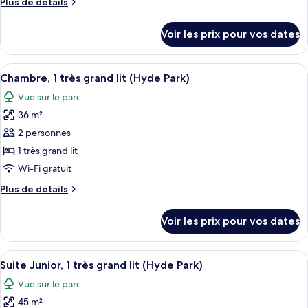
Plus
Plus de détails
chambre :
de
Knightsbridge,
détails
Voir les prix pour vos dates
sur
Suite
le
type
Afficher
Une chambre spacieuse avec un grand li
8
de
Chambre, 1 très grand lit (Hyde Park)
toutes
chambre
Vue sur le parc
Knightsbridge,
les
Suite
36 m²
photos
pour
2 personnes
ce
1 très grand lit
type
Wi-Fi gratuit
de
Plus
Plus de détails
chambre :
de
Chambre,
détails
Voir les prix pour vos dates
sur
1
le
très
type
Afficher
Suite Junior, 1 très grand lit (Hyde Park
grand
7
de
Suite Junior, 1 très grand lit (Hyde Park)
toutes
lit
chambre
Vue sur le parc
Chambre,
les
(Hyde
1
45 m²
photos
Park)