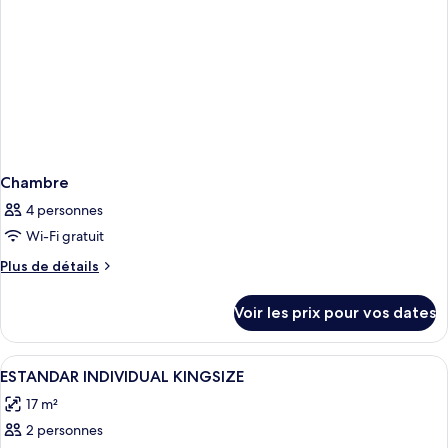
Chambre
4 personnes
Wi-Fi gratuit
Plus
Plus de détails
de
détails
Voir les prix pour vos dates
sur
le
type
Afficher
Une chambre d’hôtel avec un lit, des l
5
de
ESTANDAR INDIVIDUAL KINGSIZE
toutes
chambre
17 m²
Chambre
les
2 personnes
photos