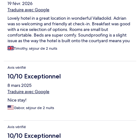
19 févr. 2026
Traduire avec Google
Lovely hotel in a great location in wonderful Valladolid. Adrian
was so welcoming and friendly at check-in. Breakfast was good
with a nice selection of options. Rooms are small but
comfortable. Beds are super comfy. Soundproofing is a slight
issue as the way the hotel is built onto the courtyard means you
can hear everyone coming and going. Location is brilliant and
Timothy, séjour de 2 nuits
really easy walk to centre.
Avis vérifié
10/10 Exceptionnel
8 mars 2025
Traduire avec Google
Nice stay!
Gabor, séjour de 2 nuits
Avis vérifié
10/10 Exceptionnel