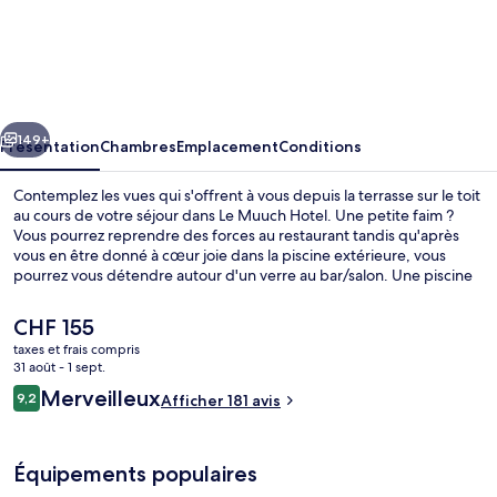
Le
Muuch
Hotel
cédent
Suivant
149+
Présentation
Chambres
Emplacement
Conditions
Contemplez les vues qui s'offrent à vous depuis la terrasse sur le toit
au cours de votre séjour dans Le Muuch Hotel. Une petite faim ?
Vous pourrez reprendre des forces au restaurant tandis qu'après
vous en être donné à cœur joie dans la piscine extérieure, vous
pourrez vous détendre autour d'un verre au bar/salon. Une piscine
couverte, un bar en bord de piscine et un jardin figurent également
parmi les petits plus offerts. Les autres voyageurs ne disent que du
Le
CHF 155
bien en ce qui concerne le personnel attentionné.
prix
taxes et frais compris
actuel
31 août - 1 sept.
Détail de l’extérieur
est
Avis
Merveilleux
9,2
Afficher 181 avis
de
9,2 sur 10
voyageurs
CHF 155.
Équipements populaires