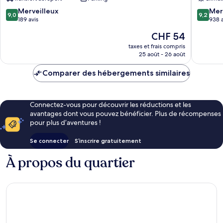
Valladol
9.0
9.2
Merveilleux
Mer
9,0
9,2
sur
sur
189 avis
938 a
10,
10,
Le
CHF 54
Merveilleux,
Merveill
nouveau
189 avis
938 avis
taxes et frais compris
prix
25 août - 26 août
est
de
Comparer des hébergements similaires
CHF 54
Connectez-vous pour découvrir les réductions et les
avantages dont vous pouvez bénéficier. Plus de récompenses
pour plus d’aventures !
Se connecter
S’inscrire gratuitement
À propos du quartier