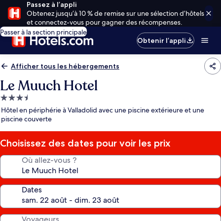
Passez à l’appli
Obtenez jusqu’à 10 % de remise sur une sélection d’hôtels
et connectez-vous pour gagner des récompenses.
Passer à la section principale
Obtenir l’appli
Afficher tous les hébergements
Le Muuch Hotel
Hébergement
3.5 étoiles
Hôtel en périphérie à Valladolid avec une piscine extérieure et une
piscine couverte
Choisissez des dates pour voir les prix
Où allez-vous ?
Dates
Voyageurs