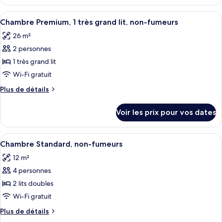
le
Premium,
type
Afficher
Une chambre d’hôtel équipée d’un lit, d
non-
3
de
Chambre Premium, 1 très grand lit, non-fumeurs
toutes
chambre
fumeurs
26 m²
Chambre
les
Premium,
2 personnes
photos
non-
pour
1 très grand lit
fumeurs
ce
Wi-Fi gratuit
type
Plus
Plus de détails
de
de
chambre :
détails
Voir les prix pour vos dates
sur
Chambre
le
Premium,
type
Afficher
Une chambre d’hôtel avec deux lits, un
1
3
de
Chambre Standard, non-fumeurs
toutes
chambre
très
12 m²
Chambre
les
grand
Premium,
4 personnes
photos
lit,
1
pour
2 lits doubles
non-
très
ce
grand
Wi-Fi gratuit
fumeurs
lit,
type
Plus
Plus de détails
non-
de
de