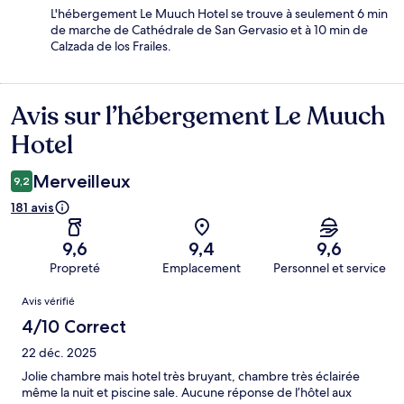
L'hébergement Le Muuch Hotel se trouve à seulement 6 min
de marche de Cathédrale de San Gervasio et à 10 min de
Calzada de los Frailes.
Avis sur l’hébergement Le Muuch
Avis
Hotel
Merveilleux
9,2
181 avis
9,6
9,4
9,6
Propreté
Emplacement
Personnel et service
Avis
Avis vérifié
4/10 Correct
22 déc. 2025
Jolie chambre mais hotel très bruyant, chambre très éclairée
même la nuit et piscine sale. Aucune réponse de l’hôtel aux