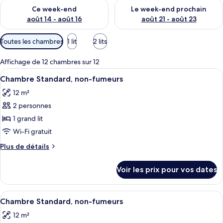
Vérifier la disponibilité pour ce week-end août 14 - août 16
Vérifier la disponibilité pour
Ce week-end
Le week-end prochain
août 14 - août 16
août 21 - août 23
Filtres
Toutes les chambres
1 lit
2 lits
disponibles
pour
Affichage de 12 chambres sur 12
les
Afficher
Une chambre d’hôtel avec un lit en boi
4
Chambre Standard, non-fumeurs
chambres
toutes
12 m²
les
2 personnes
photos
pour
1 grand lit
ce
Wi-Fi gratuit
type
Plus
Plus de détails
de
de
chambre :
détails
Voir les prix pour vos dates
sur
Chambre
le
Standard,
type
Afficher
Une chambre d’hôtel avec un grand lit,
non-
5
de
Chambre Standard, non-fumeurs
toutes
chambre
fumeurs
12 m²
Chambre
les