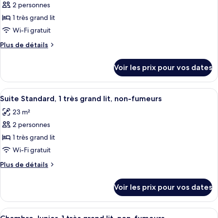
Standard,
2 personnes
photos
non-
pour
1 très grand lit
fumeurs
ce
Wi-Fi gratuit
type
Plus
Plus de détails
de
de
chambre :
détails
Voir les prix pour vos dates
sur
Chambre
le
Standard,
type
Afficher
Une chambre d’hôtel avec un grand lit,
non-
3
de
Suite Standard, 1 très grand lit, non-fumeurs
toutes
chambre
fumeurs
23 m²
Chambre
les
Standard,
2 personnes
photos
non-
pour
1 très grand lit
fumeurs
ce
Wi-Fi gratuit
type
Plus
Plus de détails
de
de
chambre :
détails
Voir les prix pour vos dates
sur
Suite
le
Standard,
type
Afficher
Une chambre d’hôtel avec un lit, une
1
3
de