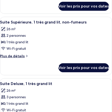
fumeurs
chambre :
détails
Voir les prix pour vos dates
sur
Chambre
le
Standard,
type
Afficher
Une chambre d’hôtel avec un grand lit,
non-
5
de
Suite Supérieure, 1 très grand lit, non-fumeurs
toutes
chambre
fumeurs
26 m²
Chambre
les
Standard,
2 personnes
photos
non-
pour
1 très grand lit
fumeurs
ce
Wi-Fi gratuit
type
Plus
Plus de détails
de
de
chambre :
détails
Voir les prix pour vos dates
sur
Suite
le
Supérieure,
type
Afficher
Une salle de bain aux murs en pierre,
1
3
de
Suite Deluxe, 1 très grand lit
toutes
chambre
très
26 m²
Suite
les
grand
Supérieure,
3 personnes
photos
lit,
1
pour
1 très grand lit
non-
très
ce
grand
Wi-Fi gratuit
fumeurs