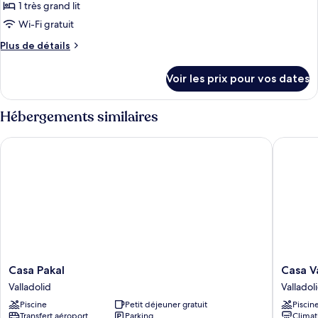
pour
1 très grand lit
ce
Wi-Fi gratuit
type
Plus
Plus de détails
de
de
chambre :
détails
Voir les prix pour vos dates
sur
ESTANDAR
le
INDIVIDUAL
type
Hébergements similaires
KINGSIZE
de
chambre
Casa Pakal
Casa Val
ESTANDAR
INDIVIDUAL
KINGSIZE
Casa
Casa
Casa Pakal
Casa V
Pakal
Valladol
Valladolid
Valladol
Valladolid
Boutiqu
Piscine
Petit déjeuner gratuit
Piscin
Hotel
Transfert aéroport
Parking
Climat