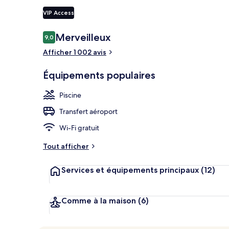
VIP Access
Équipement 
Avis
Merveilleux
9,0
9,0 sur 10
voyageurs
Afficher 1 002 avis
Équipements populaires
Piscine
Transfert aéroport
Wi-Fi gratuit
Tout afficher
Services et équipements principaux
(12)
Comme à la maison
(6)