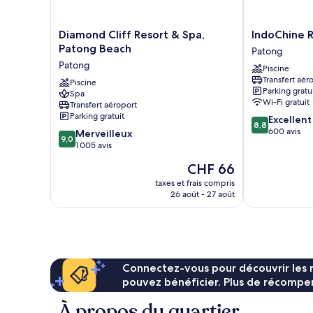
balcon,
en
Diamond
IndoChine
Diamond Cliff Resort & Spa,
IndoChine R
front
Cliff
Resort
Patong Beach
de
Patong
Resort
&
mer
Patong
Piscine
&
Villas
Transfert aér
Spa,
Piscine
Patong
Parking gratu
Spa
Patong
Wi-Fi gratuit
Transfert aéroport
Beach
Parking gratuit
8.8
Excellent
Patong
8,8
sur
600 avis
9.0
Merveilleux
9,0
10,
sur
1 005 avis
Excellent,
10,
Le
CHF 66
600 avis
Merveilleux,
nouveau
1 005 avis
taxes et frais compris
prix
26 août - 27 août
est
de
CHF 66
Connectez-vous pour découvrir les 
pouvez bénéficier. Plus de récompen
À propos du quartier