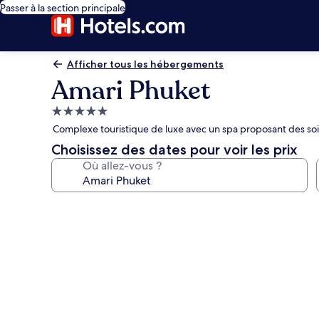
Passer à la section principale
Afficher tous les hébergements
Amari Phuket
Hébergement
5.0 étoiles
Complexe touristique de luxe avec un spa proposant des soi
Choisissez des dates pour voir les prix
Où allez-vous ?
Galerie
photos
de
l’hébergement
Amari
Phuket