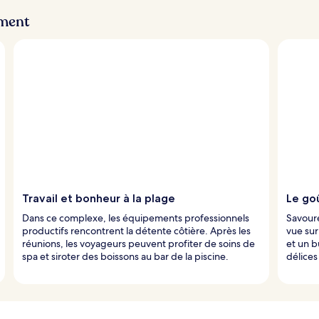
ement
Travail et bonheur à la plage
Le goû
Dans ce complexe, les équipements professionnels
Savoure
productifs rencontrent la détente côtière. Après les
vue sur
réunions, les voyageurs peuvent profiter de soins de
et un b
spa et siroter des boissons au bar de la piscine.
délices 