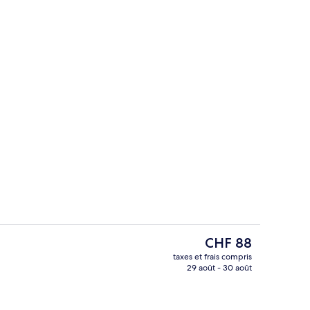
Terrasse/Patio
hébergement
Le
CHF 88
prix
taxes et frais compris
actuel
29 août - 30 août
Minibar, coffres-forts dans les chamb
est
de
CHF 88.