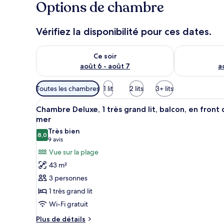
Options de chambre
Vérifiez la disponibilité pour ces dates.
Vérifier la disponibilité pour ce soir août 6 - août 7
Vérifier la di
Ce soir
août 6 - août 7
a
Filtres
Toutes les chambres
1 lit
2 lits
3+ lits
disponibles
Afficher
Une chambre d’hôtel moderne do
pour
8
Chambre Deluxe, 1 très grand lit, balcon, en front
toutes
les
mer
les
chambres
Très bien
8,0
photos
8,0 sur 10
(9 avis)
9 avis
pour
Vue sur la plage
ce
43 m²
type
3 personnes
de
1 très grand lit
chambre :
Wi-Fi gratuit
Chambre
Deluxe,
Plus
Plus de détails