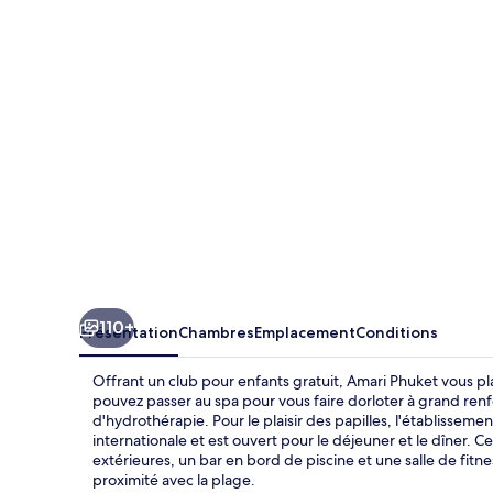
110+
Présentation
Chambres
Emplacement
Conditions
Offrant un club pour enfants gratuit, Amari Phuket vous 
pouvez passer au spa pour vous faire dorloter à grand re
d'hydrothérapie. Pour le plaisir des papilles, l'établissemen
internationale et est ouvert pour le déjeuner et le dîner. C
extérieures, un bar en bord de piscine et une salle de fitn
proximité avec la plage.