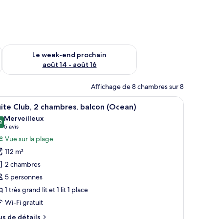
-end août 7 - août 9
Vérifier la disponibilité pour le week-end prochain août 14 - a
Le week-end prochain
août 14 - août 16
Affichage de 8 chambres sur 8
les palmiers et les montagnes.
 une vue sur la mer et un balcon agrémenté de meubles en osier et d’un vase
fficher
Une chambre d’hôtel moderne dotée d’un grand
11
ite Club, 2 chambres, balcon (Ocean)
outes
Merveilleux
s
2
9,2 sur 10
(5 avis)
5 avis
hotos
Vue sur la plage
our
112 m²
e
2 chambres
ype
5 personnes
e
1 très grand lit et 1 lit 1 place
hambre :
uite
Wi-Fi gratuit
lub,
us
us de détails