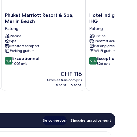
Phuket
Hotel
Phuket Marriott Resort & Spa,
Hotel Indigo Phuket
Marriott
Indigo
Merlin Beach
IHG
Resort
Phuket
Patong
Patong
&
Patong
Spa,
Piscine
by
Piscine
Spa
Transfert aéroport
Merlin
IHG
Transfert aéroport
Parking gratuit
Beach
Patong
Parking gratuit
Wi-Fi gratuit
Patong
9.4
9.4
Exceptionnel
Exceptionnel
9,4
9,4
sur
sur
1 001 avis
826 avis
10,
10,
Le
CHF 116
Exceptionnel,
Exceptionnel,
nouveau
1 001 avis
826 avis
taxes et frais compris
tax
prix
5 sept. - 6 sept.
est
de
CHF 116
Se connecter
S’inscrire gratuitement