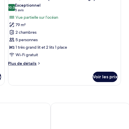
C
toutes
chambre
(Coral
Exceptionnel
Su
Suite,
les
10,0
10,0 sur 10
(5 avis)
Lounge)
5 avis
1
1
photos
tr
Vue partielle sur l’océan
très
pour
gr
grand
79 m²
lit,
ce
lit,
ba
2 chambres
vue
type
océan
5 personnes
de
(Coral
1 très grand lit et 2 lits 1 place
chambre :
Lounge)
Suite,
Wi-Fi gratuit
2
Plus
Plus de détails
chambres
de
détails
(Ocean
x
Voir les prix
sur
Coral
le
Lounge)
type
de
chambre
Suite,
ort & Villas
Four Points by Sheraton Phuket Pato
2
chambres
(Ocean
Coral