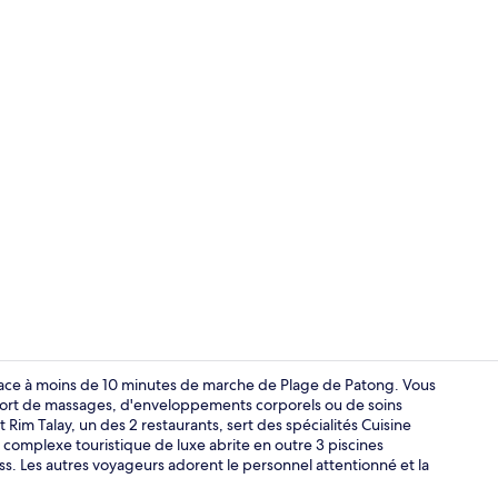
Vidéo de l’
place à moins de 10 minutes de marche de Plage de Patong. Vous
nfort de massages, d'enveloppements corporels ou de soins
t Rim Talay, un des 2 restaurants, sert des spécialités Cuisine
Intérieur
e complexe touristique de luxe abrite en outre 3 piscines
ess. Les autres voyageurs adorent le personnel attentionné et la