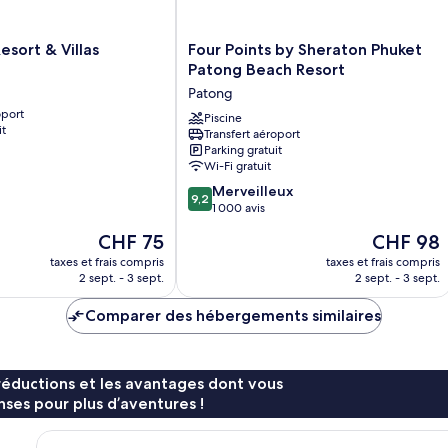
Lounge)
Four
esort & Villas
Four Points by Sheraton Phuket
Points
Patong Beach Resort
by
Patong
Sheraton
oport
Phuket
Piscine
it
Transfert aéroport
Patong
Parking gratuit
Beach
Wi-Fi gratuit
Resort
9.2
Patong
Merveilleux
9,2
sur
1 000 avis
10,
Le
Le
CHF 75
CHF 98
Merveilleux,
nouveau
nouveau
1 000 avis
taxes et frais compris
taxes et frais compris
prix
prix
2 sept. - 3 sept.
2 sept. - 3 sept.
est
est
de
de
Comparer des hébergements similaires
CHF 75
CHF 98
réductions et les avantages dont vous
ses pour plus d’aventures !