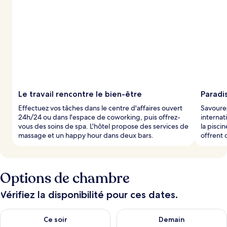
Le travail rencontre le bien-être
Paradi
Effectuez vos tâches dans le centre d'affaires ouvert
Savoure
24h/24 ou dans l'espace de coworking, puis offrez-
internat
vous des soins de spa. L'hôtel propose des services de
la pisci
massage et un happy hour dans deux bars.
offrent 
Options de chambre
Vérifiez la disponibilité pour ces dates.
Vérifier la disponibilité pour ce soir août 8 - août 9
Vérifier la disponibilité pour 
Ce soir
Demain