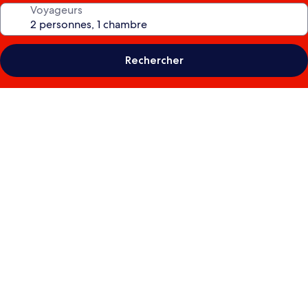
Voyageurs
Rechercher
Galerie
photos
de