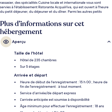
rassasier, des spécialités Cuisine locale et internationale vous sont
servies à l'établissement Ristorante AcquaViva, qui est ouvert à l'heure
du petit déjeuner, du déjeuner et du dîner. Parmi les autres petits
avantages de cet hébergement figurent 2 bars/lounges, un bar en
bord de piscine et une salle de fitness. Les autres voyageurs ne tarissent
Plus d’informations sur cet
pas d'éloges en ce qui concerne la piscine rafraîchissante et le
hébergement
personnel attentionné. Les transports publics sont tout proches. Arrêt
de tram Casaletto se situe à seulement 14 min à pied.
Aperçu
Taille de l'hôtel
Hôtel de 235 chambres
Sur 5 étages
Arrivée et départ
Heure de début de l'enregistrement : 15 h 00 ; heure de
fin de l'enregistrement : à tout moment.
Service d’arrivée/de départ express
L'arrivée anticipée est soumise à disponibilité
Âge minimum pour effectuer l'enregistrement : 18 ans