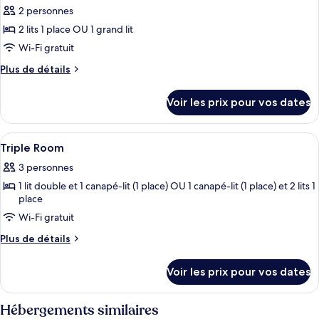
chambre
2 personnes
Superior
les
Room
2 lits 1 place OU 1 grand lit
photos
pour
Wi-Fi gratuit
ce
Plus
Plus de détails
type
de
détails
de
Voir les prix pour vos dates
sur
chambre :
le
Deluxe
type
Afficher
Une chambre d’hôtel moderne, dotée d’
6
Room
de
Triple Room
toutes
chambre
3 personnes
Deluxe
les
Room
1 lit double et 1 canapé-lit (1 place) OU 1 canapé-lit (1 place) et 2 lits 1
photos
place
pour
Wi-Fi gratuit
ce
type
Plus
Plus de détails
de
de
détails
chambre :
Voir les prix pour vos dates
sur
Triple
le
Room
type
Hébergements similaires
de