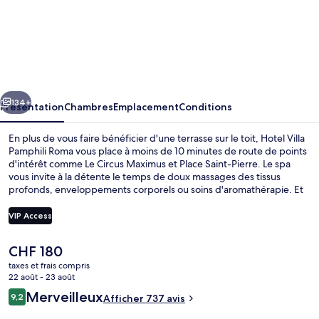
l’hébergement
Hotel
Villa
Pamphili
Roma
cédent
Suivant
134+
Présentation
Chambres
Emplacement
Conditions
En plus de vous faire bénéficier d'une terrasse sur le toit, Hotel Villa
Pamphili Roma vous place à moins de 10 minutes de route de points
d'intérêt comme Le Circus Maximus et Place Saint-Pierre. Le spa
vous invite à la détente le temps de doux massages des tissus
profonds, enveloppements corporels ou soins d'aromathérapie. Et
pour vous rassasier, des spécialités Cuisine locale et internationale
vous sont servies à l'établissement Ristorante AcquaViva, qui est
VIP Access
ouvert à l'heure du petit déjeuner, du déjeuner et du dîner. Parmi
les autres petits avantages de cet hébergement figurent 2
Le
CHF 180
bars/lounges, un bar en bord de piscine et une salle de fitness. Les
Espace de soins pour les couples, s
prix
autres voyageurs ne tarissent pas d'éloges en ce qui concerne la
taxes et frais compris
actuel
22 août - 23 août
piscine rafraîchissante et le personnel attentionné. Les transports
est
publics sont tout proches. Arrêt de tram Casaletto se situe à
Avis
Merveilleux
9,2
Afficher 737 avis
de
9,2 sur 10
seulement 14 min à pied.
voyageurs
CHF 180.