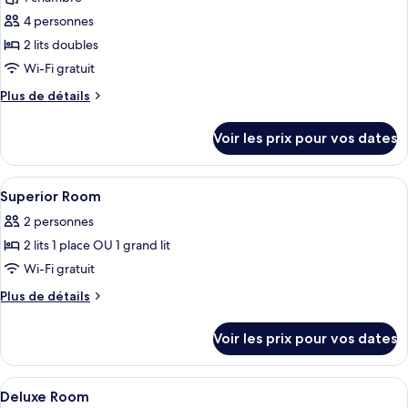
photos
1
pour
4 personnes
chambre
ce
2 lits doubles
type
Wi-Fi gratuit
de
Plus
Plus de détails
chambre :
de
Chambre
détails
Voir les prix pour vos dates
sur
Quadruple
le
type
Afficher
Un espace de vie moderne avec un canap
3
de
Superior Room
toutes
chambre
2 personnes
Chambre
les
Quadruple
2 lits 1 place OU 1 grand lit
photos
pour
Wi-Fi gratuit
ce
Plus
Plus de détails
type
de
détails
de
Voir les prix pour vos dates
sur
chambre :
le
Superior
type
Afficher
Une chambre d’hôtel moderne, dotée d’
8
Room
de
Deluxe Room
toutes