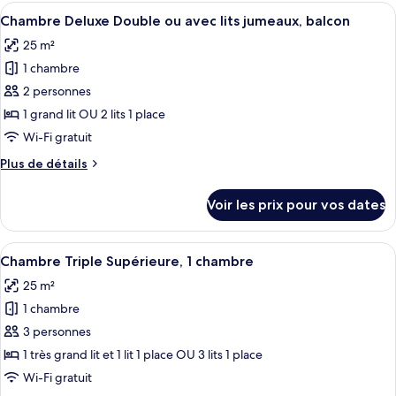
type
Afficher
Une chambre d’hôtel moderne avec un 
ou
5
de
Chambre Deluxe Double ou avec lits jumeaux, balcon
toutes
avec
chambre
25 m²
Chambre
les
lits
Supérieure
1 chambre
photos
jumeaux,
Double
pour
2 personnes
terrasse
ou
ce
avec
1 grand lit OU 2 lits 1 place
lits
type
Wi-Fi gratuit
jumeaux,
de
terrasse
Plus
Plus de détails
chambre :
de
Chambre
détails
Voir les prix pour vos dates
sur
Deluxe
le
Double
type
Afficher
Une chambre d’hôtel moderne, équipée d
ou
9
de
Chambre Triple Supérieure, 1 chambre
toutes
avec
chambre
25 m²
Chambre
les
lits
Deluxe
1 chambre
photos
jumeaux,
Double
pour
3 personnes
balcon
ou
ce
avec
1 très grand lit et 1 lit 1 place OU 3 lits 1 place
lits
type
Wi-Fi gratuit
jumeaux,
de