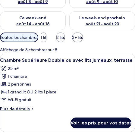
août 8 - août 9
août 9 - août 10
Vérifier la disponibilité pour ce week-end août 14 - août 16
Vérifier la disponibilité pour
Ce week-end
Le week-end prochain
août 14 - août 16
août 21 - août 23
Filtres
Toutes les chambres
1 lit
2 lits
3+ lits
disponibles
pour
Affichage de 8 chambres sur 8
les
Afficher
Une chambre d’hôtel moderne avec un 
7
Chambre Supérieure Double ou avec lits jumeaux, terrasse
chambres
toutes
25 m²
les
1 chambre
photos
pour
2 personnes
ce
1 grand lit OU 2 lits 1 place
type
Wi-Fi gratuit
de
Plus
Plus de détails
chambre :
de
Chambre
détails
Voir les prix pour vos dates
sur
Supérieure
le
Double