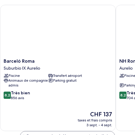
chambre
Barceló Roma
NH Roma 
Triple
Room
Barceló
NH
Barceló Roma
NH Rom
Roma
Roma
Suburbio IX Aurelio
Aurelio
Suburbio
Villa
Piscine
Transfert aéroport
Piscin
IX
Carpeg
Animaux de compagnie
Parking gratuit
Aurelio
Aurelio
admis
Parkin
8.2
8.2
Très bien
Trè
8,2
8,2
sur
sur
856 avis
704 a
10,
10,
Très
Très
Le
CHF 137
bien,
bien,
nouveau
856 avis
704 avis
taxes et frais compris
prix
3 sept. - 4 sept.
est
de