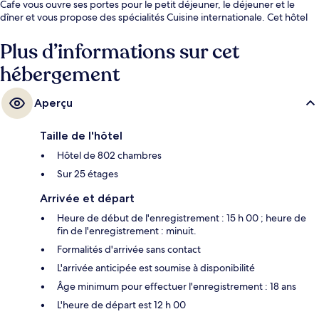
Cafe vous ouvre ses portes pour le petit déjeuner, le déjeuner et le
dîner et vous propose des spécialités Cuisine internationale. Cet hôtel
de luxe abrite en outre 2 piscines extérieures, un bar en bord de piscine
et un centre de remise en forme. Le personnel attentionné et le petit
Plus d’informations sur cet
déjeuner remportent un franc succès auprès des autres voyageurs. Les
hébergement
transports publics se situent à une courte distance à pied : Station de
BTS Saphan Taksin est à 6 min et Station de métro Surasak, à 12 min.
Aperçu
Taille de l'hôtel
Hôtel de 802 chambres
Sur 25 étages
Arrivée et départ
Heure de début de l'enregistrement : 15 h 00 ; heure de
fin de l'enregistrement : minuit.
Formalités d'arrivée sans contact
L'arrivée anticipée est soumise à disponibilité
Âge minimum pour effectuer l'enregistrement : 18 ans
L'heure de départ est 12 h 00