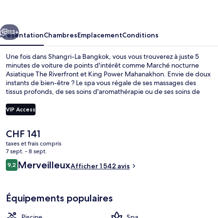
Bangkok
cédent
Suivant
113+
Présentation
Chambres
Emplacement
Conditions
Une fois dans Shangri-La Bangkok, vous vous trouverez à juste 5
minutes de voiture de points d'intérêt comme Marché nocturne
Asiatique The Riverfront et King Power Mahanakhon. Envie de doux
instants de bien-être ? Le spa vous régale de ses massages des
tissus profonds, de ses soins d'aromathérapie ou de ses soins de
manucure et de pédicure. Figurant parmi les 5 restaurants,
l'établissement NEXT2 Cafe vous ouvre ses portes pour le petit
VIP Access
déjeuner, le déjeuner et le dîner et vous propose des spécialités
Cuisine internationale. Cet hôtel de luxe abrite en outre 2 piscines
Le
CHF 141
extérieures, un bar en bord de piscine et un centre de remise en
2 piscines extérieures, parasols de pla
prix
forme. Le personnel attentionné et le petit déjeuner remportent un
taxes et frais compris
actuel
7 sept. - 8 sept.
franc succès auprès des autres voyageurs. Les transports publics se
est
situent à une courte distance à pied : Station de BTS Saphan Taksin
Avis
Merveilleux
9,2
Afficher 1 542 avis
de
9,2 sur 10
est à 6 min et Station de métro Surasak, à 12 min.
voyageurs
CHF 141.
Équipements populaires
Piscine
Spa