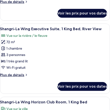
Plus
Plus de détails
Shangri-
Beds
de
La
détails
Voir les prix pour vos dates
Wing,
sur
le
Suite
type
Afficher
Une chambre d’hôtel avec un grand lit, 
Exécutive,
11
de
Shangri-La Wing Executive Suite, 1 King Bed, River View
toutes
1
chambre
Vue sur la rivière / le fleuve
Shangri-
les
très
La
72 m²
photos
grand
Wing,
pour
lit
1 chambre
Suite
ce
Exécutive,
3 personnes
1
type
1 très grand lit
très
de
Wi-Fi gratuit
grand
chambre :
lit
Plus
Plus de détails
Shangri-
de
La
détails
Voir les prix pour vos dates
Wing
sur
le
Executive
type
Afficher
Une chambre d’hôtel avec un grand lit, 
Suite,
7
de
Shangri-La Wing Horizon Club Room, 1 King Bed
toutes
1
chambre
Vue sur la ville
Shangri-