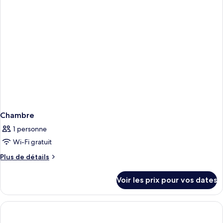
Chambre
Chambre
1 personne
Wi-Fi gratuit
Plus
Plus de détails
de
détails
Voir les prix pour vos dates
sur
le
type
de
chambre