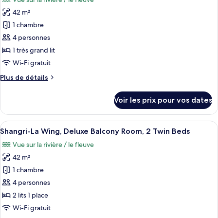
Shangri-
les
lits
La
42 m²
photos
une
Wing,
pour
place
1 chambre
Chambre
ce
Deluxe,
4 personnes
2
type
1 très grand lit
lits
de
Wi-Fi gratuit
une
chambre :
place
Plus
Plus de détails
Shangri-
de
La
détails
Voir les prix pour vos dates
Wing,
sur
le
Deluxe
type
Afficher
Une chambre d’hôtel avec deux lits, un
Balcony
9
de
Shangri-La Wing, Deluxe Balcony Room, 2 Twin Beds
toutes
Room,
chambre
Vue sur la rivière / le fleuve
Shangri-
les
1
La
42 m²
photos
King
Wing,
pour
Bed
1 chambre
Deluxe
ce
Balcony
4 personnes
Room,
type
2 lits 1 place
1
de
Wi-Fi gratuit
King
chambre :
Bed