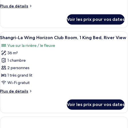
chambre :
Bed,
Plus
Plus de détails
Shangri-
River
de
View
La
détails
Voir les prix pour vos dates
Wing
sur
le
Horizon
type
Afficher
Une chambre d’hôtel avec un grand lit,
Executive
6
de
Shangri-La Wing Horizon Club Room, 1 King Bed, River View
toutes
Suite,
chambre
Vue sur la rivière / le fleuve
Shangri-
les
1
La
36 m²
photos
King
Wing
pour
Bed
1 chambre
Horizon
ce
Executive
2 personnes
Suite,
type
1 très grand lit
1
de
Wi-Fi gratuit
King
chambre :
Bed
Plus
Plus de détails
Shangri-
de
La
détails
Voir les prix pour vos dates
Wing
sur
le
Horizon
type
Club
de
Room,
chambre