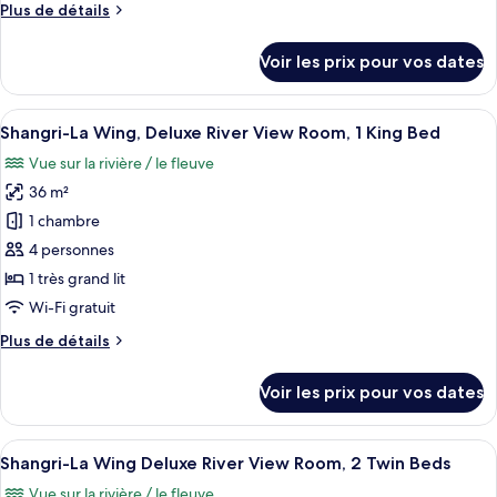
Plus
Plus de détails
Shangri-
de
La
détails
Voir les prix pour vos dates
Wing,
sur
le
Deluxe
type
Afficher
Une chambre d’hôtel avec un grand lit,
Balcony
7
de
Shangri-La Wing, Deluxe River View Room, 1 King Bed
toutes
Room,
chambre
Vue sur la rivière / le fleuve
Shangri-
les
2
La
36 m²
photos
Twin
Wing,
pour
Beds
1 chambre
Deluxe
ce
Balcony
4 personnes
Room,
type
1 très grand lit
2
de
Wi-Fi gratuit
Twin
chambre :
Beds
Plus
Plus de détails
Shangri-
de
La
détails
Voir les prix pour vos dates
Wing,
sur
le
Deluxe
type
Afficher
Une chambre d’hôtel avec deux lits, un 
River
8
de
Shangri-La Wing Deluxe River View Room, 2 Twin Beds
toutes
View
chambre
Vue sur la rivière / le fleuve