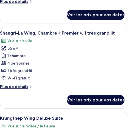
Plus
Plus de détails
Shangri-
de
La
détails
Voir les prix pour vos dates
Wing
sur
le
Horizon
type
Afficher
Une chambre d’hôtel avec un grand lit,
Club
7
de
Shangri-La Wing, Chambre « Premier », 1 très grand lit
toutes
Room,
chambre
Vue sur la ville
Shangri-
les
2
La
56 m²
photos
Twin
Wing
pour
Beds
1 chambre
Horizon
ce
Club
4 personnes
Room,
type
1 très grand lit
2
de
Wi-Fi gratuit
Twin
chambre :
Beds
Plus
Plus de détails
Shangri-
de
La
détails
Voir les prix pour vos dates
Wing,
sur
le
Chambre
type
Afficher
Une chambre d’hôtel avec un grand lit,
«
9
de
Krungthep Wing Deluxe Suite
toutes
Premier
chambre
Vue sur la rivière / le fleuve
Shangri-