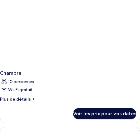
Shangri-
1
La
King
Wing
Bed,
Horizon
River
Club
Room,
View
1
King
Bed,
River
View
Chambre
10 personnes
Wi-Fi gratuit
Plus
Plus de détails
de
détails
Voir les prix pour vos dates
sur
le
type
de
chambre