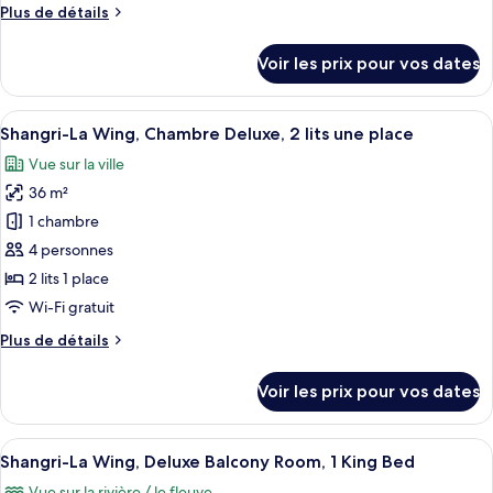
Plus
Plus de détails
Shangri-
de
La
détails
Voir les prix pour vos dates
Wing,
sur
le
Chambre
type
Afficher
Une chambre d’hôtel avec deux lits, un
Deluxe,
8
de
Shangri-La Wing, Chambre Deluxe, 2 lits une place
toutes
1
chambre
Vue sur la ville
Shangri-
les
très
La
36 m²
photos
grand
Wing,
pour
lit
1 chambre
Chambre
ce
Deluxe,
4 personnes
1
type
2 lits 1 place
très
de
Wi-Fi gratuit
grand
chambre :
lit
Plus
Plus de détails
Shangri-
de
La
détails
Voir les prix pour vos dates
Wing,
sur
le
Chambre
type
Afficher
Une chambre d’hôtel avec un grand lit, 
Deluxe,
9
de
Shangri-La Wing, Deluxe Balcony Room, 1 King Bed
toutes
2
chambre
Vue sur la rivière / le fleuve