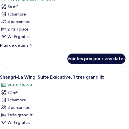
Shangri-
les
Room,
La
36 m²
photos
1
Wing,
pour
King
1 chambre
Deluxe
ce
Bed
River
4 personnes
View
type
2 lits 1 place
Room,
de
Wi-Fi gratuit
1
chambre :
King
Plus
Plus de détails
Shangri-
Bed
de
La
détails
Voir les prix pour vos dates
Wing
sur
le
Deluxe
type
Afficher
Une chambre d’hôtel avec un grand lit,
River
8
de
Shangri-La Wing, Suite Exécutive, 1 très grand lit
toutes
View
chambre
Vue sur la ville
Shangri-
les
Room,
La
72 m²
photos
2
Wing
pour
Twin
1 chambre
Deluxe
ce
Beds
River
3 personnes
View
type
1 très grand lit
Room,
de
Wi-Fi gratuit
2
chambre :
Twin