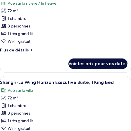
Vue sur la rivière / le fleuve
La
photos
Balcony
Wing, Premier
72 m²
pour
Room,
1 chambre
ce
1
King
type
3 personnes
Bed,
de
1 très grand lit
Balcony
chambre :
Wi-Fi gratuit
Shangri-
Plus
Plus de détails
La
de
Wing
détails
Voir les prix pour vos dates
sur
Horizon
le
Executive
type
Afficher
Une chambre d’hôtel avec un grand lit,
Suite,
8
de
Shangri-La Wing Horizon Executive Suite, 1 King Bed
toutes
1
chambre
Vue sur la ville
Shangri-
les
King
La
72 m²
photos
Bed,
Wing
pour
1 chambre
River
Horizon
ce
Executive
View
3 personnes
Suite,
type
1 très grand lit
1
de
Wi-Fi gratuit
King