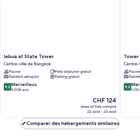
lebua at State Tower
Tower Cl
Chambre
lebua
Tower
lebua at State Tower
Tower 
at
Club
Centre-ville de Bangkok
Centre-
State
at
Piscine
Petit déjeuner gratuit
Piscin
Tower
lebua
Transfert aéroport
Parking gratuit
Transf
Centre-
Centre-
ville
ville
9.2
9.2
Merveilleux
Mer
9,2
9,2
de
de
sur
sur
3 008 avis
1 010
Bangkok
Bangko
10,
10,
Le
CHF 124
Merveilleux,
Merveill
nouveau
3 008 avis
1 010 avi
taxes et frais compris
prix
22 août - 23 août
est
de
Comparer des hébergements similaires
CHF 124