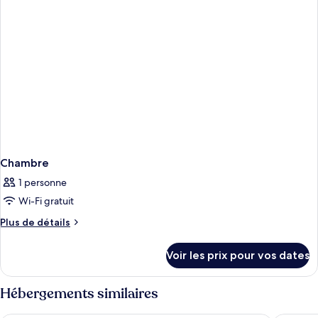
Chambre
Chambre
1 personne
Wi-Fi gratuit
Plus
Plus de détails
de
détails
Voir les prix pour vos dates
sur
le
type
Hébergements similaires
de
chambre