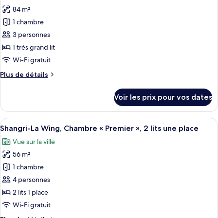
les
»,
La
84 m²
photos
1
Wing,
pour
très
1 chambre
Chambre
ce
grand
«
3 personnes
Premier
type
lit
1 très grand lit
»,
de
Wi-Fi gratuit
1
chambre :
très
Plus
Plus de détails
Krungthep
grand
de
lit
Wing
détails
Voir les prix pour vos dates
Deluxe
sur
le
Suite
type
Afficher
Une chambre d’hôtel avec un lit, un té
8
de
Shangri-La Wing, Chambre « Premier », 2 lits une place
toutes
chambre
Vue sur la ville
Krungthep
les
Wing
56 m²
photos
Deluxe
pour
1 chambre
Suite
ce
4 personnes
type
2 lits 1 place
de
Wi-Fi gratuit
chambre :