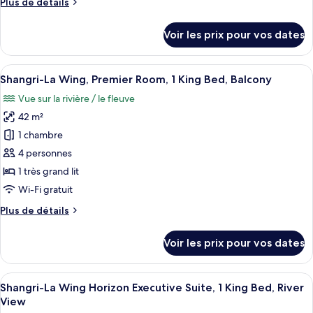
Plus
Plus de détails
Shangri-
de
La
détails
Voir les prix pour vos dates
Wing,
sur
le
Chambre
type
Afficher
Une chambre d’hôtel avec un grand lit,
«
8
de
Shangri-La Wing, Premier Room, 1 King Bed, Balcony
toutes
Premier
chambre
Vue sur la rivière / le fleuve
Shangri-
les
»,
La
42 m²
photos
2
Wing,
pour
lits
1 chambre
Chambre
ce
une
«
4 personnes
Premier
type
place
1 très grand lit
»,
de
Wi-Fi gratuit
2
chambre :
lits
Plus
Plus de détails
Shangri-
une
de
place
La
détails
Voir les prix pour vos dates
Wing, Premier
sur
le
Room,
type
Afficher
Une chambre d’hôtel avec un grand lit, 
1
6
de
Shangri-La Wing Horizon Executive Suite, 1 King Bed, River
toutes
King
chambre
View
Shangri-
les
Bed,