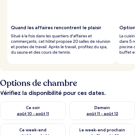
Quand les affaires rencontrent le plaisir
Option
Situé à la fois dans les quartiers d'affaires et
La cuisin
commerçants, cet hôtel propose 20 salles de réunion
dans 5 r
et postes de travail. Après le travail, profitez du spa,
piscine 
du sauna et des cours de tennis.
buffet e
Options de chambre
Vérifiez la disponibilité pour ces dates.
Vérifier la disponibilité pour ce soir août 10 - août 11
Vérifier la disponibilité pour 
Ce soir
Demain
août 10 - août 11
août 11 - août 12
Vérifier la disponibilité pour ce week-end août 14 - août 16
Vérifier la disponibilité pour
Ce week-end
Le week-end prochain