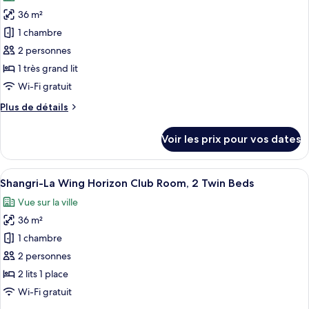
les
King
La
36 m²
photos
Bed,
Wing
pour
River
1 chambre
Executive
ce
View
Suite,
2 personnes
1
type
1 très grand lit
King
de
Wi-Fi gratuit
Bed,
chambre :
River
Plus
Plus de détails
Shangri-
View
de
La
détails
Voir les prix pour vos dates
Wing
sur
le
Horizon
type
Afficher
Une chambre d’hôtel avec deux lits, u
Club
7
de
Shangri-La Wing Horizon Club Room, 2 Twin Beds
toutes
Room,
chambre
Vue sur la ville
Shangri-
les
1
La
36 m²
photos
King
Wing
pour
Bed
1 chambre
Horizon
ce
Club
2 personnes
Room,
type
2 lits 1 place
1
de
Wi-Fi gratuit
King
chambre :
Bed