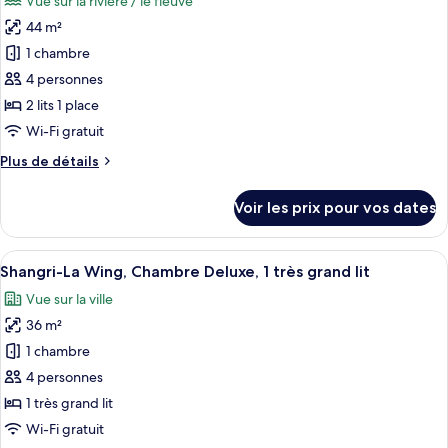
Vue sur la rivière / le fleuve
Krungthep
les
Bed
River
44 m²
photos
View
pour
1 chambre
Room
ce
1
4 personnes
King
type
2 lits 1 place
Bed
de
Wi-Fi gratuit
chambre :
Plus
Plus de détails
Krungthep
de
River
détails
Voir les prix pour vos dates
View
sur
le
Room
type
Afficher
Une chambre d’hôtel avec un grand lit,
2
7
de
Shangri-La Wing, Chambre Deluxe, 1 très grand lit
toutes
Twin
chambre
Vue sur la ville
Krungthep
les
Beds
River
36 m²
photos
View
pour
1 chambre
Room
ce
2
4 personnes
Twin
type
1 très grand lit
Beds
de
Wi-Fi gratuit
chambre :