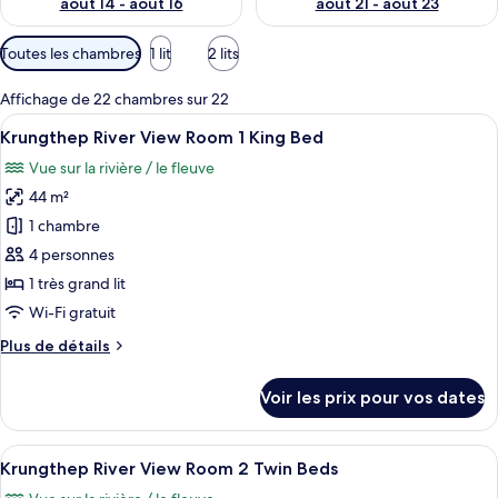
août 14 - août 16
août 21 - août 23
Filtres
Toutes les chambres
1 lit
2 lits
disponibles
pour
Affichage de 22 chambres sur 22
les
Afficher
Une chambre d’hôtel avec un grand lit,
7
Krungthep River View Room 1 King Bed
chambres
toutes
Vue sur la rivière / le fleuve
les
44 m²
photos
pour
1 chambre
ce
4 personnes
type
1 très grand lit
de
Wi-Fi gratuit
chambre :
Plus
Plus de détails
Krungthep
de
River
détails
Voir les prix pour vos dates
View
sur
le
Room
type
Afficher
Une chambre d’hôtel avec un grand lit,
1
7
de
Krungthep River View Room 2 Twin Beds
toutes
King
chambre